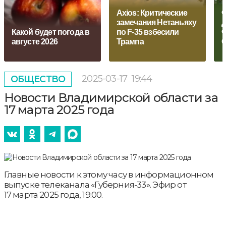
Axios: Критические
Ф
замечания Нетаньяху
д
Какой будет погода в
по F-35 взбесили
Ф
августе 2026
Трампа
2025-03-17
19:44
ОБЩЕСТВО
Новости Владимирской области за
17 марта 2025 года
Главные новости к этому часу в информационном
выпуске телеканала «Губерния-33». Эфир от
17 марта 2025 года, 19:00.