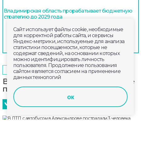
Владимирская область прорабатывает бюджетную
стратегию до 2029 года
Сайт использует файлы cookie, необходимые
для корректной работы сайта, и сервисы
Яндекс-метрики, используемые для анализа
статистики посещаемости, которые не
содержат сведений, на основании которых
можно идентифицировать личность
пользователя. Продолжение пользования
2025-03-17
10:40
ОБЩЕСТВО
сайтом является согласием на применение
данных технологий
В ДТП с автобусом в Александрове
пострадали 3 человека
ок
За одно утро сотрудники МЧС дважды
деблокировали пострадавших в ДТП. Первая