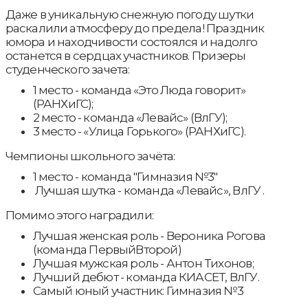
Даже в уникальную снежную погоду шутки
раскалили атмосферу до предела! Праздник
юмора и находчивости состоялся и надолго
останется в сердцах участников. Призеры
студенческого зачета:
1 место - команда «Это Люда говорит»
(РАНХиГС);
2 место - команда «Левайс» (ВлГУ);
3 место - «Улица Горького» (РАНХиГС).
Чемпионы школьного зачёта:
1 место - команда "Гимназия №3"
Лучшая шутка - команда «Левайс», ВлГУ .
Помимо этого наградили:
Лучшая женская роль - Вероника Рогова
(команда ПервыйВторой)
Лучшая мужская роль - Антон Тихонов;
Лучший дебют - команда КИАСЕТ, ВлГУ.
Самый юный участник: Гимназия №3