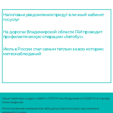
Налоговые уведомления придут в личный кабинет
госуслуг
На дорогах Владимирской области ГАИ проводит
профилактическую операцию «Автобус»
Июль в России стал самым теплым за всю историю
метеонаблюдений
Наши партнеры: радио «LikeFm» 107,9 Fm во Владимире и 102,8 Fm в городе
Александрове
Использование материалов сайта допускается только при наличии
активной ссылки.