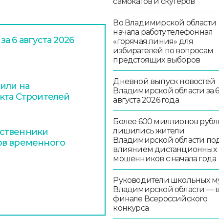
самокатов и скутеров
Во Владимирской области
начала работу телефонная
а 6 августа 2026
«горячая линия» для
избирателей по вопросам
предстоящих выборов
Дневной выпуск новостей
или на
Владимирской области за 
кта Строителей
августа 2026 года
Более 600 миллионов рубл
лишились жители
ественники
Владимирской области по
ов временного
влиянием дистанционных
мошенников с начала года
Руководители школьных м
Владимирской области — 
финале Всероссийского
конкурса