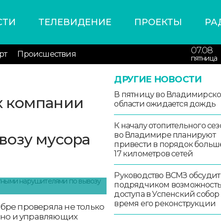
СТИ
ТЕЛЕВИДЕНИЕ
ПРОЕКТЫ
РА
07.08
рт
Происшествия
пятница
ДРУГИЕ НОВОСТИ
В пятницу во Владимирск
х компании
области ожидается дождь
и
К началу отопительного сез
возу мусора
во Владимире планируют
привести в порядок больш
17 километров сетей
Руководство ВСМЗ обсудит
подрядчиком возможност
доступа в Успенский собор
время его реконструкции
бре проверяла не только
, но и управляющих