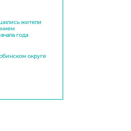
ишились жители
янием
ачала года
Собинском округе