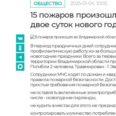
2025-01-04
10:00
ОБЩЕСТВО
15 пожаров произошл
двое суток нового го
В период праздничных дней сотрудни
профилактическую работу из-за большо
новогодние праздники. Всего за первые
территории Владимирской области пр
Погибли 2 человека. Травмирован - 1. Эв
Сотрудники МЧС ходят по домам и ква
правила пожарной безопасности. Дост
простые требования пожарной безопас
не оставлять включённые электроприб
числе - новогодние гирлянды,
не курить в местах для этого не предн
контролировать количество потребля