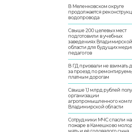
В Меленковском округе
продолжается реконструк
водопровода
Свыше 200 целевых мест
подготовили в учебных
заведениях Владимирско
области для будущих меди
педагогов
В ГД призвали не взимать 
за проезд по ремонтируем
платным дорогам
Свыше 1,1 млрд рублей пол
организации
агропромышленного комп
Владимирской области
Сотрудники МЧС спасли на
пожаре в Камешково моло
мать и её годовалого сына