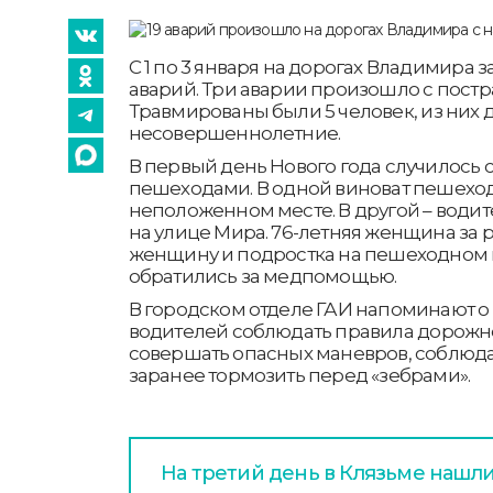
С 1 по 3 января на дорогах Владимира 
аварий. Три аварии произошло с пост
Травмированы были 5 человек, из них д
несовершеннолетние.
В первый день Нового года случилось с
пешеходами. В одной виноват пешеход,
неположенном месте. В другой – води
на улице Мира. 76-летняя женщина за 
женщину и подростка на пешеходном 
обратились за медпомощью.
В городском отделе ГАИ напоминают 
водителей соблюдать правила дорожн
совершать опасных маневров, соблюда
заранее тормозить перед «зебрами».
На третий день в Клязьме нашл