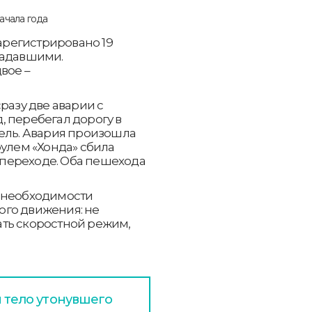
зарегистрировано 19
радавшими.
вое –
разу две аварии с
 перебегал дорогу в
тель. Авария произошла
рулем «Хонда» сбила
переходе. Оба пешехода
о необходимости
ого движения: не
ть скоростной режим,
и тело утонувшего