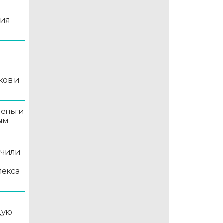
ция
й
ков и
деньги
ым
учили
лекса
дую