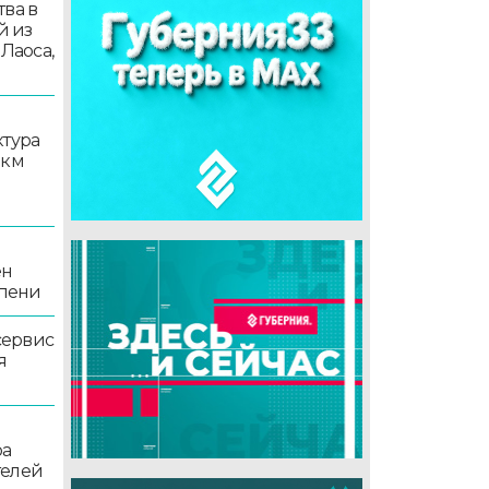
ва в
й из
 Лаоса,
ктура
 км
ен
епени
сервис
я
ра
телей