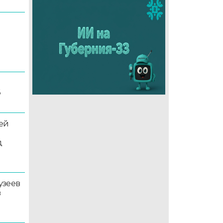
6
ей
д
узеев
в