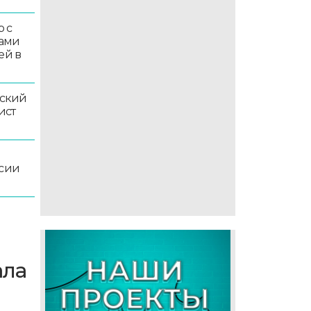
 с
ками
ей в
ский
ист
ссии
ала