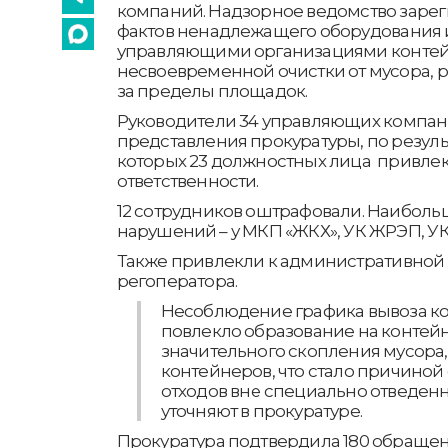
компаний. Надзорное ведомство зарег
фактов ненадлежащего оборудования 
управляющими организациями контей
несвоевременной очистки от мусора, 
за пределы площадок.
Руководители 34 управляющих компан
представления прокуратуры, по резул
которых 23 должностных лица привле
ответственности.
12 сотрудников оштрафовали. Наиболь
нарушений – у МКП «ЖКХ», УК ЖРЭП, УК 
Также привлекли к административной 
регоператора.
Несоблюдение графика вывоза к
повлекло образование на конте
значительного скопления мусора
контейнеров, что стало причино
отходов вне специально отведенны
уточняют в прокуратуре.
Прокуратура подтвердила 180 обращен