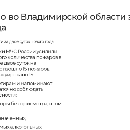
о во Владимирской области 
да
ки МЧС России усилили
го количества пожаров в
 двое суток на
оизошло 15 пожаров.
акуировано 15.
ртирам и напоминают
аточно соблюдать
ности:
оры без присмотра, в том
азначенных,
емых алкогольных