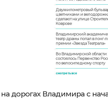
Двухкилометровый бульвар
цветниками и велодорож
сделают на улице Строител
Коврове
Владимирский академиче
театр драмы попал в лонг-л
премии «Звезда Театрала»
Во Владимирской области
состоялось Первенство Ро
по велосипедному спорту
смотреть все
 на дорогах Владимира с нач