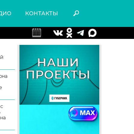
ДИО
КОНТАКТЫ
ой
она
е
 с
ь
 на