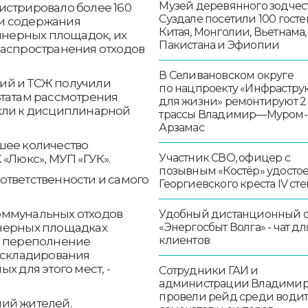
Музей деревянного зодчест
истрировало более 160
Суздале посетили 100 госте
и содержания
Китая, Монголии, Вьетнама,
нерных площадок, их
Пакистана и Эфиопии
распространения отходов
В Селивановском округе
ий и ТСЖ получили
по нацпроекту «Инфрастру
ьтатам рассмотрения
для жизни» ремонтируют 2
кли к дисциплинарной
трассы Владимир—Муром-
Арзамас
шее количество
Участник СВО, офицер с
«Люкс», МУП «ГУК».
позывным «Костёр» удосто
ответственности и самого
Георгиевского креста IV ст
оммунальных отходов
Удобный дистанционный 
йнерных площадках
«Энергосбыт Волга» - чат дл
клиентов
, переполнение
й складирования
х для этого мест, -
Сотрудники ГАИ и
администрации Владими
провели рейд среди води
ий жителей.