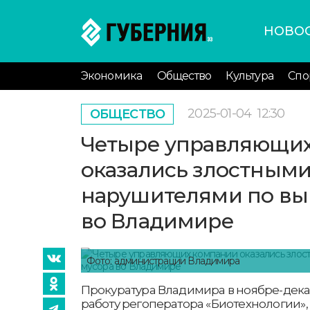
НОВО
Экономика
Общество
Культура
Спо
2025-01-04
12:30
ОБЩЕСТВО
Четыре управляющи
оказались злостным
нарушителями по вы
во Владимире
Фото: администрации Владимира
Прокуратура Владимира в ноябре-дека
работу регоператора «Биотехнологии»