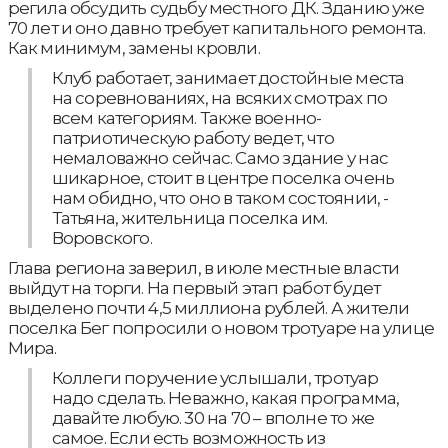
регила обсудить судьбу местного ДК. Зданию уже
70 лет и оно давно требует капитального ремонта.
Как минимум, замены кровли.
Клуб работает, занимает достойные места
на соревнованиях, на всяких смотрах по
всем категориям. Также военно-
патриотическую работу ведет, что
немаловажно сейчас. Само здание у нас
шикарное, стоит в центре поселка очень
нам обидно, что оно в таком состоянии, -
Татьяна, жительница поселка им.
Воровского.
Глава региона заверил, в июле местные власти
выйдут на торги. На первый этап работ будет
выделено почти 4,5 миллиона рублей. А жители
поселка Бег попросили о новом тротуаре на улице
Мира.
Коллеги поручение услышали, тротуар
надо сделать. Неважно, какая программа,
давайте любую. 30 на 70 – вполне то же
самое. Если есть возможность из