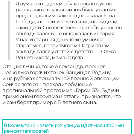
Я думаю, что детям обязательно нужно
рассказывать какая жизнь была у наших
предков, как им тяжело доставалась эта
Победа, что они испытывали, что видели
сами дети. Соответственно, чтобы у них это
откладывалось, не искажалась история.
У нас и старшая дочь тоже умничка,
стараемся, воспитываем. Патриотизм
закладывался у детей с детства, — Ольга
Решетникова, мама кадета.
Отец мальчика, тоже Александр, прошел
несколько горячих точек. Защищал Родину
и на рубежах специальной военной операции.
Сейчас ветеран проходит обучение
в региональной программе «Герои-33». Будучи
примерном героизма и отваги, признается, что
и сам берет пример с 11-летнего сына.
В Кольчугино на четырех улицах идет масштабный
ремонт теплосетей