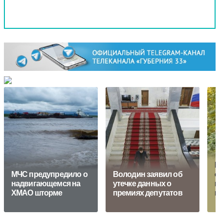
Р
МЧС предупредило о
Володин заявил об
о
надвигающемся на
утечке данных о
и
ХМАО шторме
премиях депутатов
н