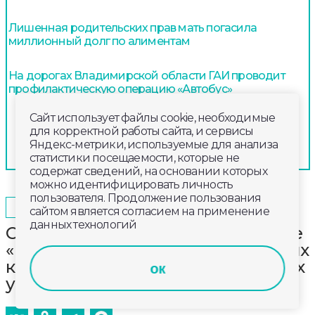
Лишенная родительских прав мать погасила
миллионный долг по алиментам
На дорогах Владимирской области ГАИ проводит
профилактическую операцию «Автобус»
Сайт использует файлы cookie, необходимые
для корректной работы сайта, и сервисы
Яндекс-метрики, используемые для анализа
статистики посещаемости, которые не
содержат сведений, на основании которых
можно идентифицировать личность
пользователя. Продолжение пользования
2025-06-24
14:15
ОБЩЕСТВО
сайтом является согласием на применение
данных технологий
Смотрите сегодня в прямом эфире
«Губернии 33»: о новых требованиях
к владельцам садовых и огородных
ок
участков