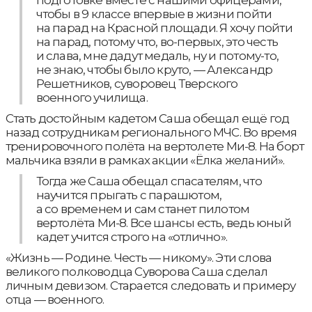
подготовке вместе с нашими офицерами,
чтобы в 9 классе впервые в жизни пойти
на парад на Красной площади. Я хочу пойти
на парад, потому что, во-первых, это честь
и слава, мне дадут медаль, ну и потому-то,
не знаю, чтобы было круто, — Александр
Решетников, суворовец Тверского
военного училища.
Стать достойным кадетом Саша обещал ещё год
назад сотрудникам регионального МЧС. Во время
тренировочного полёта на вертолете Ми-8. На борт
мальчика взяли в рамках акции «Ёлка желаний».
Тогда же Саша обещал спасателям, что
научится прыгать с парашютом,
а со временем и сам станет пилотом
вертолёта Ми-8. Все шансы есть, ведь юный
кадет учится строго на «отлично».
«Жизнь — Родине. Честь — никому». Эти слова
великого полководца Суворова Саша сделал
личным девизом. Старается следовать и примеру
отца — военного.