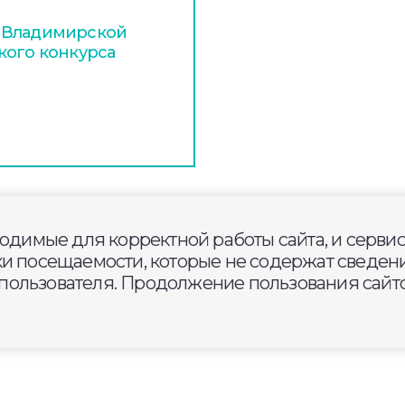
 Владимирской
кого конкурса
ходимые для корректной работы сайта, и серви
ой области приглашают
ки посещаемости, которые не содержат сведени
ции «Бумбатл»
ользователя. Продолжение пользования сайто
ероссийской акции по
принимаются акты о сдаче