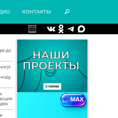
ДИО
КОНТАКТЫ
ре до
могут
-коду
ь
 акции
туры
ле