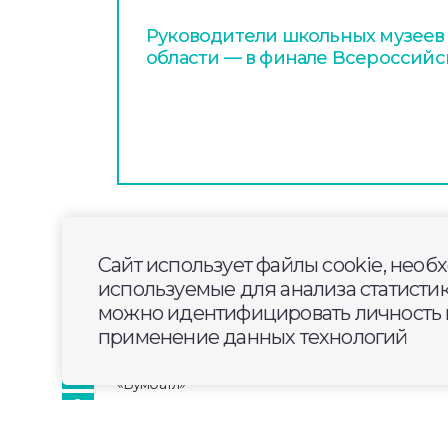
Руководители школьных музеев
области — в финале Всероссийс
2026-06-14
06:00
ОБЩЕСТВО
Сайт использует файлы cookie, необ
Жителей Владимирск
используемые для анализа статисти
присоединиться к ак
можно идентифицировать личность п
применение данных технологий
Открылась регистрация участников Вс
сбору макулатуры
«БумБатл»
. В зачёт 