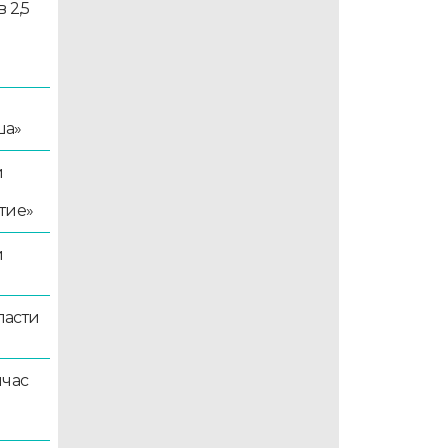
 2,5
ша»
й
тие»
й
ласти
йчас