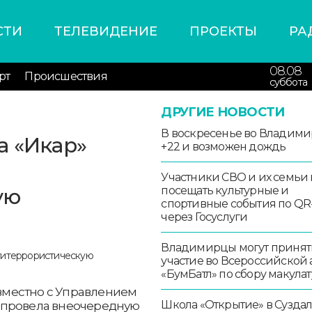
СТИ
ТЕЛЕВИДЕНИЕ
ПРОЕКТЫ
РА
08.08
рт
Происшествия
суббота
ДРУГИЕ НОВОСТИ
В воскресенье во Владими
а «Икар»
+22 и возможен дождь
Участники СВО и их семьи 
ую
посещать культурные и
спортивные события по QR
через Госуслуги
Владимирцы могут принят
участие во Всероссийской
«БумБатл» по сбору макула
вместно с Управлением
Школа «Открытие» в Сузда
 провела внеочередную