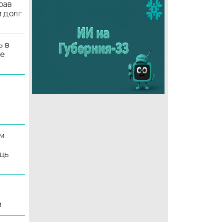
рав
 долг
ь в
ые
м
щь
и