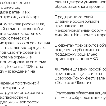
станет центром уникальног
о обеспечению
образовательного проекта
объектов,
ыха детей и их
нтре отдыха «Икар».
Предпринимателей
Владимирской области
я Куликова рассказала,
приглашают на
ый ремонт столовой и
межрегиональный форум 
ана кровля спальных
ритейла в Нижнем Новгор
рористической
етрального ограждения.
Бюджетам трёх округов обл
 в спальных корпусах,
выделены субсидии на
лов. Смонтирована и
поддержку социально
истема охраны в
ориентированных НКО
дернизирована система
. До конца 2026 года
Жителей Владимирской об
ду учреждения на
приглашают к участию во
Всероссийском фестивале
«Яблоко от Яблони»
верены пропускной
ств охраны и
сотрудников охраны к
Стартовала областная акци
зопасности на
«Помоги собраться в школу!
Отдельным вопросом