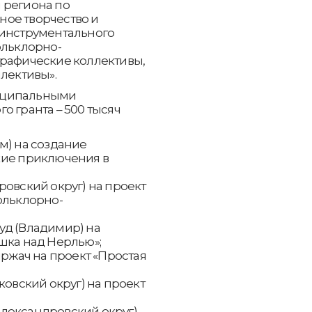
 региона по
ое творчество и
 инструментального
ольклорно-
графические коллективы,
ллективы».
иципальными
о гранта – 500 тысяч
м) на создание
кие приключения в
овский округ) на проект
ольклорно-
уд (Владимир) на
шка над Нерлью»;
иржач на проект «Простая
ковский округ) на проект
;
лександровский округ)