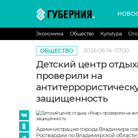
НОВО
Экономика
Общество
Культура
Спо
2026-06-14
07:00
ОБЩЕСТВО
Детский центр отдых
проверили на
антитеррористическ
защищенность
Администрация города Владимира со
Росгвардии по Владимирской области