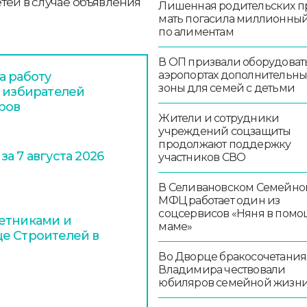
тей в случае объявления
Лишенная родительских п
мать погасила миллионный
по алиментам
В ОП призвали оборудоват
аэропортах дополнительн
а работу
зоны для семей с детьми
я избирателей
ров
Жители и сотрудники
учреждений соцзащиты
продолжают поддержку
а 7 августа 2026
участников СВО
В Селивановском Семейно
МФЦ работает один из
соцсервисов «Няня в помо
етниками и
маме»
е Строителей в
Во Дворце бракосочетания
Владимира чествовали
юбиляров семейной жизн