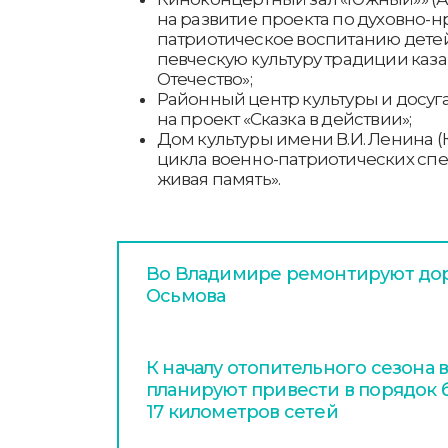
на развитие проекта по духовно-
патриотическое воспитанию дете
певческую культуру традиции казак
Отечество»;
Районный центр культуры и досуг
на проект «Сказка в действии»;
Дом культуры имени В.И. Ленина 
цикла военно-патриотических сп
живая память».
Во Владимире ремонтируют дор
Осьмова
К началу отопительного сезона
планируют привести в порядок
17 километров сетей