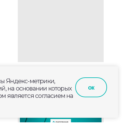
сы Яндекс-метрики,
ок
й, на основании которых
м является согласием на