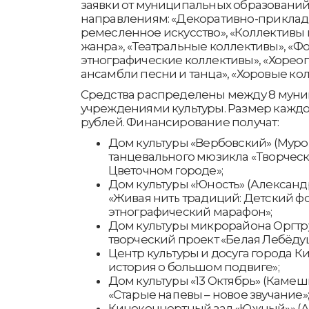
заявки от муниципальных образований
направлениям: «Декоративно-прикладн
ремесленное искусство», «Коллективы
жанра», «Театральные коллективы», «Ф
этнографические коллективы», «Хорео
ансамбли песни и танца», «Хоровые ко
Средства распределены между 8 мун
учреждениями культуры. Размер каждог
рублей. Финансирование получат:
Дом культуры «Вербовский» (Муро
танцевального мюзикла «Творчес
Цветочном городе»;
Дом культуры «Юность» (Александр
«Живая нить традиций: Детский ф
этнографический марафон»;
Дом культуры микрорайона Оргтр
творческий проект «Белая Лебёду
Центр культуры и досуга города К
история о большом подвиге»;
Дом культуры «13 Октябрь» (Камеш
«Старые напевы – новое звучание»
Киноконцертный зал «Южный»» (А