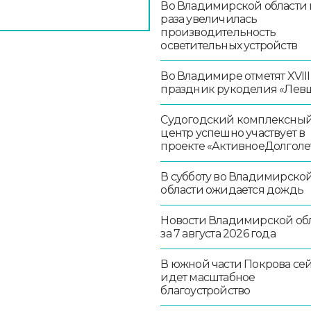
Во Владимирской области в
раза увеличилась
производительность
осветительных устройств
Во Владимире отметят XVIII
праздник рукоделия «Лев
Судогодский комплексны
центр успешно участвует в
проекте «АктивноеДолголе
В субботу во Владимирско
области ожидается дождь
Новости Владимирской об
за 7 августа 2026 года
В южной части Покрова се
идет масштабное
благоустройство