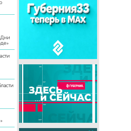
о
«Дни
оде»
асти
ласти
я
»