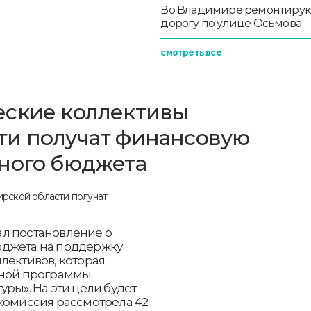
Во Владимире ремонтиру
дорогу по улице Осьмова
смотреть все
еские коллективы
ти получат финансовую
тного бюджета
л постановление о
юджета на поддержку
лективов, которая
нной программы
ры». На эти цели будет
 комиссия рассмотрела 42