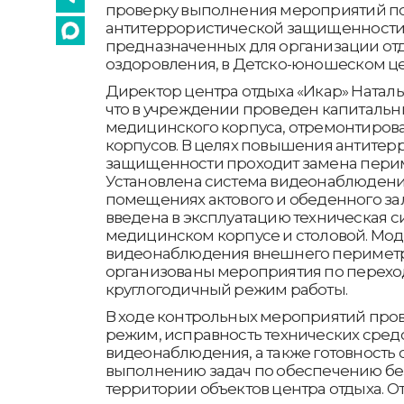
проверку выполнения мероприятий п
антитеррористической защищенности 
предназначенных для организации отд
оздоровления, в Детско-юношеском це
Директор центра отдыха «Икар» Наталь
что в учреждении проведен капитальн
медицинского корпуса, отремонтиров
корпусов. В целях повышения антитер
защищенности проходит замена перим
Установлена система видеонаблюдения
помещениях актового и обеденного за
введена в эксплуатацию техническая с
медицинском корпусе и столовой. Мо
видеонаблюдения внешнего периметра
организованы мероприятия по перехо
круглогодичный режим работы.
В ходе контрольных мероприятий про
режим, исправность технических сред
видеонаблюдения, а также готовность 
выполнению задач по обеспечению бе
территории объектов центра отдыха. 