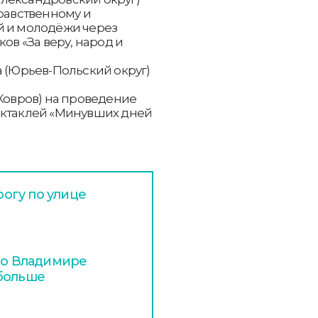
нравственному и
й и молодёжи через
ов «За веру, народ и
а (Юрьев-Польский округ)
(Ковров) на проведение
ектаклей «Минувших дней
огу по улице
 во Владимире
 больше