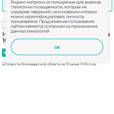
Яндекс-метрики, используемые для анализа
статистики посещаемости, которые не
содержат сведений, на основании которых
можно идентифицировать личность
пользователя. Продолжение пользования
2026-06-10
19:50
ОБЩЕСТВО
сайтом является согласием на применение
данных технологий
Новости Владимирской области за
10 июня 2026 года
ок
Главные новости к этому часу в информационном
выпуске телеканала «Губерния-33». Эфир от 10 июня
2026 года, 19:00.