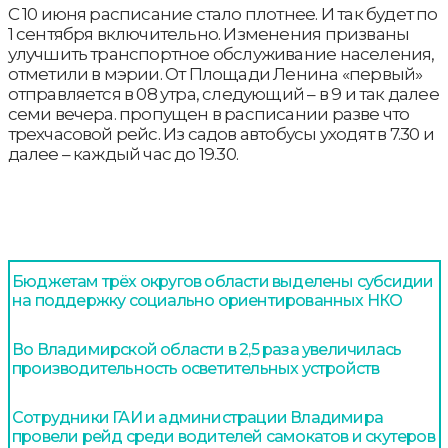
С 10 июня расписание стало плотнее. И так будет по
1 сентября включительно. Изменения призваны
улучшить транспортное обслуживание населения,
отметили в мэрии. От Площади Ленина «первый»
отправляется в 08 утра, следующий – в 9 и так далее
семи вечера. пропущен в расписании разве что
трехчасовой рейс. Из садов автобусы уходят в 7.30 и
далее – каждый час до 19.30.
Бюджетам трёх округов области выделены субсидии
на поддержку социально ориентированных НКО
Во Владимирской области в 2,5 раза увеличилась
производительность осветительных устройств
Сотрудники ГАИ и администрации Владимира
провели рейд среди водителей самокатов и скутеров