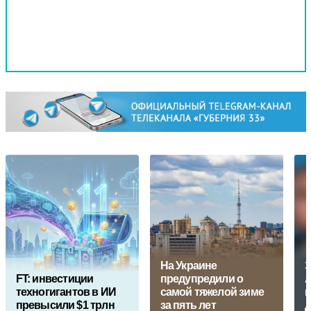
На Украине
Э
FT: инвестиции
предупредили о
А
техногигантов в ИИ
самой тяжелой зиме
г
превысили $1 трлн
за пять лет
д