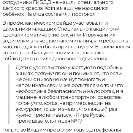
сотрудники ГИБДД не нашли специального
детского кресла. Хотя в машине находился
ребёнок. На отца составили протокол.
В профилактическом рейде участвовали и
школьники младших. Специально к акции они
сделали тематические рисунки. И вручали их
водителям в качестве напоминания, что ребёнок в
машине должен быть пристёгнутым. В своём юном
возрасте ребята уже понимают, как важно
соблюдать правила дорожного движения.
Дети с удовольствие участвуют в подобных
акциях, потому что они понимают, что если
не они с низов не начнут помогать и
напоминать своим же родителям о том, что
необходима безопасность и на дорогах, и в
машине, в любом транспортном средстве,
потому что, когда, например, ездим на
экскурсии, то дети знают, что каждый раз
нужно пристёгиваться, - Лира Русак,
преподаватель лицея № 17.
Только во Владимире в этом году оштрафованы