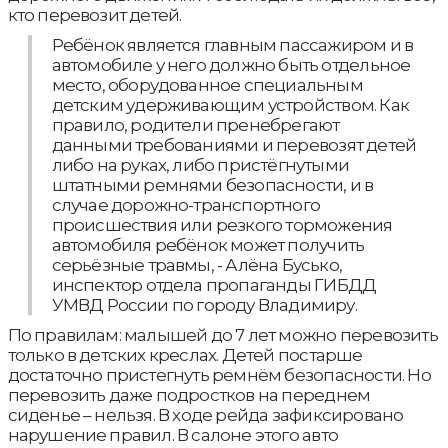
кто перевозит детей.
Ребёнок является главным пассажиром и в
автомобиле у него должно быть отдельное
место, оборудованное специальным
детским удерживающим устройством. Как
правило, родители пренебрегают
данными требованиями и перевозят детей
либо на руках, либо пристёгнутыми
штатными ремнями безопасности, и в
случае дорожно-транспортного
происшествия или резкого торможения
автомобиля ребёнок может получить
серьёзные травмы, - Алёна Бусько,
инспектор отдела пропаганды ГИБДД
УМВД России по городу Владимиру.
По правилам: малышей до 7 лет можно перевозить
только в детских креслах. Детей постарше
достаточно пристегнуть ремнём безопасности. Но
перевозить даже подростков на переднем
сиденье – нельзя. В ходе рейда зафиксировано
нарушение правил. В салоне этого авто