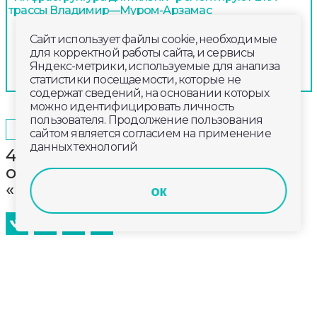
трассы Владимир—Муром-Арзамас
Сайт использует файлы cookie, необходимые
для корректной работы сайта, и сервисы
Яндекс-метрики, используемые для анализа
статистики посещаемости, которые не
содержат сведений, на основании которых
можно идентифицировать личность
пользователя. Продолжение пользования
2023-10-24
14:30
ОБЩЕСТВО
сайтом является согласием на применение
данных технологий
4 ноября на ВДНХ в Москве
откроется выставка-форум
«Россия»
ок
Свои достижения представят все 89 регионов
страны, включая Владимирскую область. На