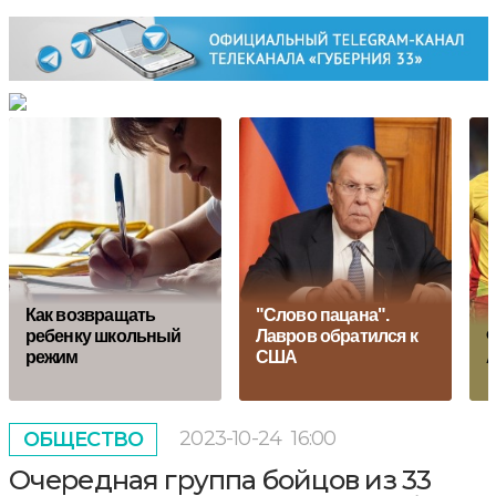
Как возвращать
"Слово пацана".
ребенку школьный
Лавров обратился к
Ф
режим
США
А
2023-10-24
16:00
ОБЩЕСТВО
Очередная группа бойцов из 33