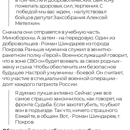
в том числе и добровольческих. Вам хочу
пожелать здоровья, сил, терпения. С
победой мы вас ждем, - напутствовал
бойцов депутат Заксобрания Алексей
Метелкин.
Сначала они отправятся в учебную часть
Минобороны. А затем - на передовую. Один из
добровольцев - Роман Шиндарёв из города
Покрова. Раньше мужчина служил в зенитно-
ракетном полку «Герой». Военнослужащий говорит,
что в зоне СВО он будет воевать за своих родных -
жену и сына. Чтобы обеспечить им безопасное
будущее. Настрой у мужчины - боевой. Он считает,
что участие в специальной военной операции -
долг каждого патриота России.
Я думаю: лучше активно. Сейчас уже всё
самое страшно закончилось, как говорят, на
фронте. Судьба. Если захотят убить, то убьют
вон в подъезде. Так что, ничего страшного.
Езжайте, в общем. Вот, - Роман Шиндарёв, г.
Покров.