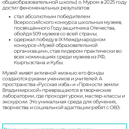
общеобразовательной школы) о. Муром в 2025 году
достиг феноменальных результатов:
стал абсолютным победителем
Всероссийского конкурса школьных музеев,
посвящённого Году защитника Отечества,
обойдя 509 музеев со всей страны;
одержал победу в IX Международном
конкурсе «Музей образовательной
организации», став лидером практически во
всех номинациях среди музеев из РФ,
Кыргызстана и Кубы.
Музей живёт активной жизнью: его фонды
создаются руками учеников и учителей. А
пространства «Русская изба» и «Пряности земли
Владимирской» превращаются в творческие
лаборатории, где проходят уроки, мастер-классы и
экскурсии. Это уникальная среда для обучения,
творчества и социальной адаптации ребят с ОВЗ.