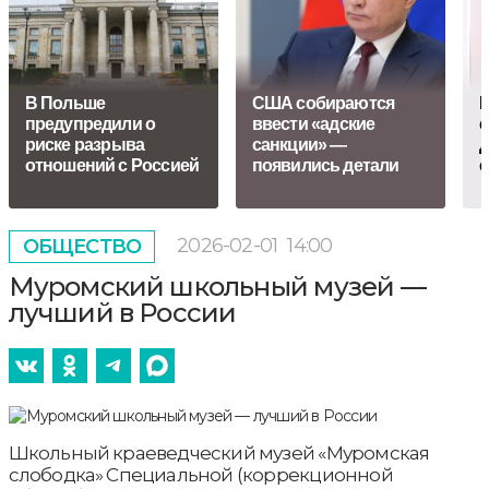
В Польше
США собираются
М
предупредили о
ввести «адские
с
риске разрыва
санкции» —
д
отношений с Россией
появились детали
с
2026-02-01
14:00
ОБЩЕСТВО
Муромский школьный музей —
лучший в России
Школьный краеведческий музей «Муромская
слободка» Специальной (коррекционной