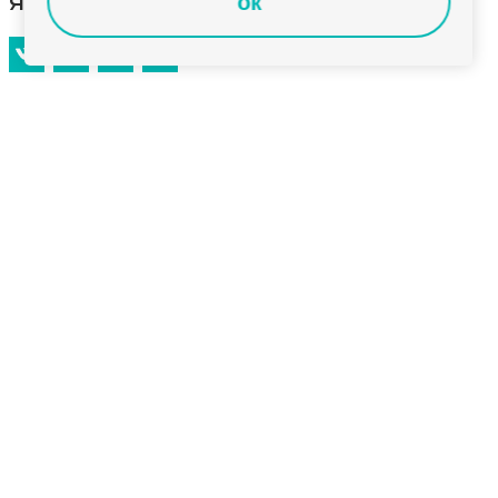
января 2026 года
ок
Главные новости к этому часу в информационном
выпуске телеканала «Губерния-33». Эфир от
30 января 2026 года, 14:00.