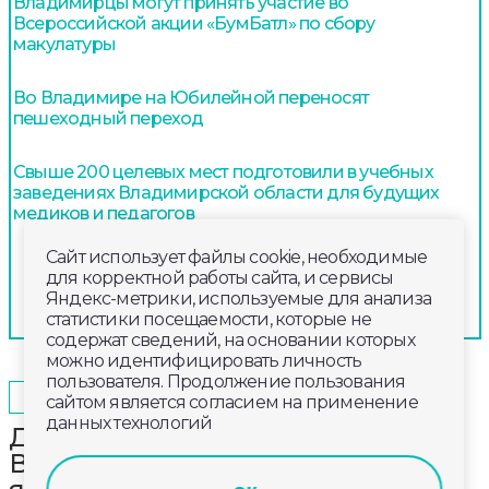
Владимирцы могут принять участие во
Всероссийской акции «БумБатл» по сбору
макулатуры
Во Владимире на Юбилейной переносят
пешеходный переход
Свыше 200 целевых мест подготовили в учебных
заведениях Владимирской области для будущих
медиков и педагогов
Сайт использует файлы cookie, необходимые
для корректной работы сайта, и сервисы
Яндекс-метрики, используемые для анализа
статистики посещаемости, которые не
содержат сведений, на основании которых
можно идентифицировать личность
пользователя. Продолжение пользования
2026-01-30
14:50
ОБЩЕСТВО
сайтом является согласием на применение
данных технологий
Дневной выпуск новостей
Владимирской области за 30