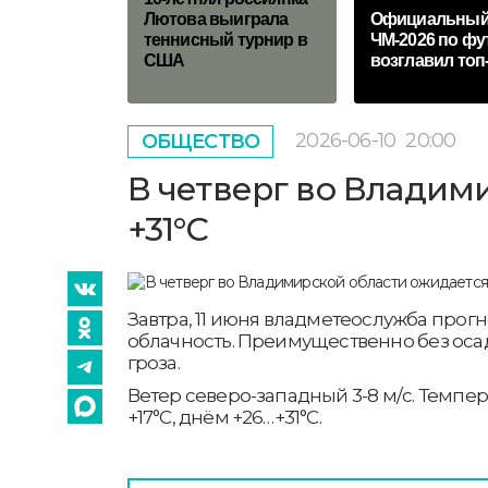
Лютова выиграла
Официальный
теннисный турнир в
ЧМ-2026 по фу
США
возглавил топ
2026-06-10
20:00
ОБЩЕСТВО
В четверг во Владим
+31°С
Завтра, 11 июня владметеослужба про
облачность. Преимущественно без оса
гроза.
Ветер северо-западный 3-8 м/с. Темпер
+17°С, днём +26…+31°С.