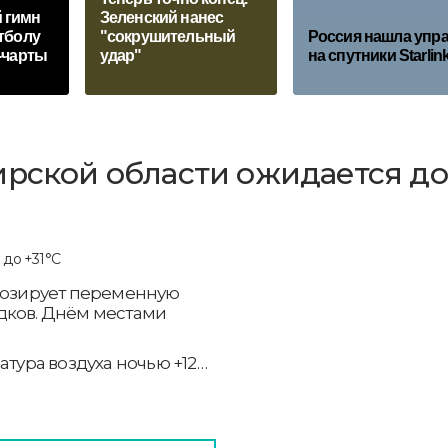
 гимн
Зеленский нанес
тболу
"сокрушительный
Россия нашла упр
-чарты
удар"
на спутники Starlin
ирской области ожидается до
гнозирует переменную
дков. Днём местами
атура воздуха ночью +12…