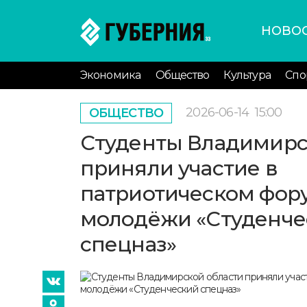
НОВО
Экономика
Общество
Культура
Спо
2026-06-14
15:00
ОБЩЕСТВО
Студенты Владимирс
приняли участие в
патриотическом фор
молодёжи «Студенче
спецназ»