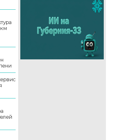
ктура
 км
ен
епени
сервис
я
ра
телей