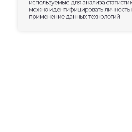
используемые для анализа статисти
можно идентифицировать личность п
применение данных технологий
2026-06-11
09:00
ОБЩЕСТВО
Команда из Владимир
конкурса видеоэссе 
В Национальном центре «Россия» про
победителей II Конкурса видеоэссе «М