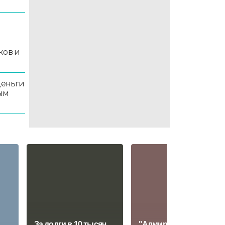
й
ков и
деньги
ым
За долги в 10 тысяч
"Адмирал" расторг