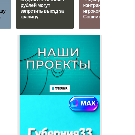
рублей могут
контракт с экс-
аву
запретить выезд за
игроком НХЛ
k
границу
Сошниковым