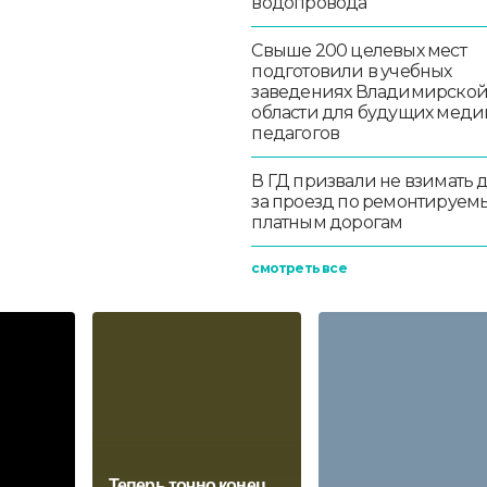
водопровода
Свыше 200 целевых мест
подготовили в учебных
заведениях Владимирско
области для будущих меди
педагогов
В ГД призвали не взимать 
за проезд по ремонтируем
платным дорогам
смотреть все
Теперь точно конец.