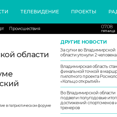
СТИ
ТЕЛЕВИДЕНИЕ
ПРОЕКТЫ
РА
07.08
рт
Происшествия
пятница
ДРУГИЕ НОВОСТИ
За сутки во Владимирской
кой области
области утонули 2 человека
Владимирская область стан
уме
финальной точкой в маршр
пилотного проекта Росмо
ский
«Кольцо открытий»
Во Владимирской области
подвели полугодовые итог
достижений спортсменов 
тренеров