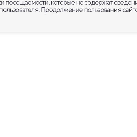
ки посещаемости, которые не содержат сведени
ользователя. Продолжение пользования сайто
ской области – призёр
«Мечты о будущем»
шло награждение
ечты о будущем». Команда