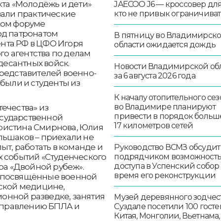
кта «Молодёжь и дети»
JAECOO J6 — кроссовер для 
вали практические
кто не привык ограничиват
ком форуме
од патронатом
В пятницу во Владимирск
нта РФ в ЦФО Игоря
области ожидается дождь
о агентства по делам
есантных войск.
Новости Владимирской об
представителей военно-
за 6 августа 2026 года
 были и студенты из
К началу отопительного сез
во Владимире планируют
ечества» из
привести в порядок больш
осударственной
17 километров сетей
ристина Смирнова, Юлия
льшаков – приехали не
ыт, работать в команде и
Руководство ВСМЗ обсудит
х событий «Студенческого
подрядчиком возможност
доступа в Успенский собор
ра «Двойной рубеж».
время его реконструкции
, посвящённые военной
еской медицине,
онной разведке, занятия
Музей деревянного зодчест
 управлению БПЛА и
Суздале посетили 100 госте
Китая, Монголии, Вьетнама,