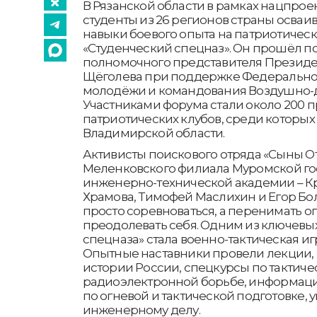
В Рязанской области в рамках нацпрое
студенты из 26 регионов страны осваи
навыки боевого опыта на патриотичес
«Студенческий спецназ». Он прошёл п
полномочного представителя Президе
Щёголева при поддержке Федеральног
молодёжи и командования Воздушно-д
Участниками форума стали около 200 
патриотических клубов, среди которых
Владимирской области.
Активисты поискового отряда «Сыны От
Меленковского филиала Муромской г
инженерно-технической академии – К
Храмова, Тимофей Маслихин и Егор Бо
просто соревноваться, а перенимать оп
преодолевать себя. Одним из ключевы
спецназа» стала военно-тактическая иг
Опытные наставники провели лекции
истории России, спецкурсы по тактич
радиоэлектронной борьбе, информаци
по огневой и тактической подготовке,
инженерному делу.