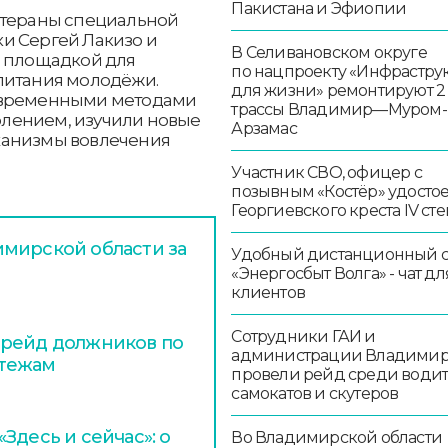
Пакистана и Эфиопии
етераны специальной
и Сергей Лакизо и
В Селивановском округе
л площадкой для
по нацпроекту «Инфрастру
питания молодёжи.
для жизни» ремонтируют 2
современными методами
трассы Владимир—Муром-
лением, изучили новые
Арзамас
ханизмы вовлечения
Участник СВО, офицер с
позывным «Костёр» удосто
Георгиевского креста IV ст
мирской области за
Удобный дистанционный 
«Энергосбыт Волга» - чат дл
клиентов
Сотрудники ГАИ и
 рейд должников по
администрации Владими
атежам
провели рейд среди води
самокатов и скутеров
Здесь и сейчас»: о
Во Владимирской области