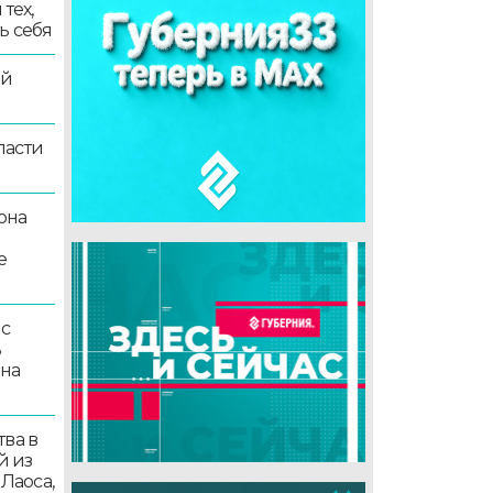
тех,
ь себя
ой
ласти
она
е
 с
ь
 на
ва в
й из
 Лаоса,