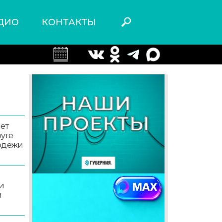
ДИО
КОНТАКТЫ
ет
уте
лодёжи
и
и