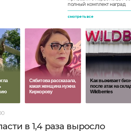
полный комплект наград
смотреть все
:
огла
Сябитова рассказала,
Kак выживает биз
ь
какая женщина нужна
после атак на скл
сию
Киркорову
Wildberries
00
сти в 1,4 раза выросло