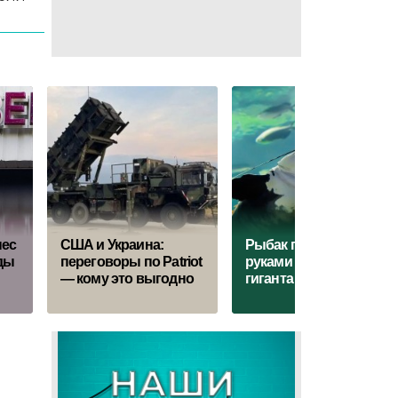
нес
США и Украина:
Рыбак голыми
ады
переговоры по Patriot
руками поймал сома-
— кому это выгодно
гиганта - детали