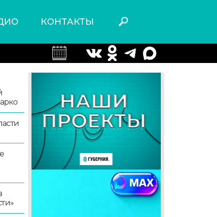
ДИО
КОНТАКТЫ
й
жарко
ласти
е
в
сти»