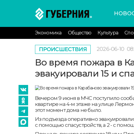
НОВО
Экономика
Общество
Культура
Спо
2026-06-10
08
ПРОИСШЕСТВИЯ
Во время пожара в К
эвакуировали 15 и сп
Вечером 9 июня в МЧС поступило сооб
квартире на 4-м этаже на улице Лермон
этот момент дома не было.
Из подъезда оперативно эвакуировали 
с помощью спасустройств, а 2 - с помо
Площадь пожара составила 18 кв.м. Пр