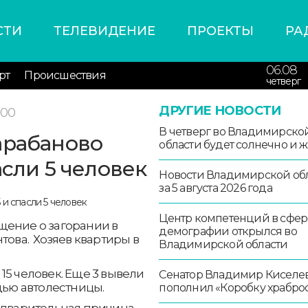
СТИ
ТЕЛЕВИДЕНИЕ
ПРОЕКТЫ
РА
06.08
рт
Происшествия
четверг
ДРУГИЕ НОВОСТИ
:00
В четверг во Владимирско
арабаново
области будет солнечно и 
асли 5 человек
Новости Владимирской об
за 5 августа 2026 года
Центр компетенций в сфер
щение о загорании в
демографии открылся во
това. Хозяев квартиры в
Владимирской области
15 человек. Еще 3 вывели
Сенатор Владимир Киселе
щью автолестницы.
пополнил «Коробку храбро
едварительная причина –