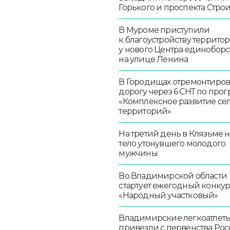
Горького и проспекта Стро
В Муроме приступили
к благоустройству террито
у нового Центра единоборс
на улице Ленина
В Городищах отремонтиро
дорогу через 6 СНТ по про
«Комплексное развитие се
территорий»
На третий день в Клязьме 
тело утонувшего молодого
мужчины
Во Владимирской области
стартует ежегодный конку
«Народный участковый»
Владимирские легкоатлет
привезли с первенства Ро