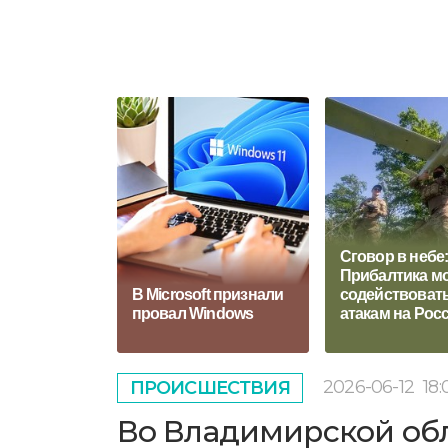
Сговор в небе
Прибалтика м
В Microsoft признали
содействоват
провал Windows
атакам на Рос
2026-06-12
18:
ПРОИСШЕСТВИЯ
Во Владимирской обла