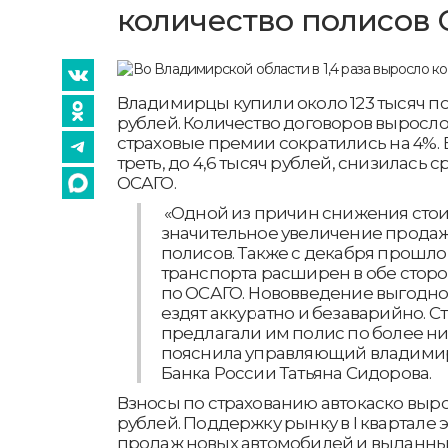
количество полисов
Владимирцы купили около 123 тысяч п
рублей. Количество договоров выросло в
страховые премии сократились на 4%. В
треть, до 4,6 тысяч рублей, снизилась 
ОСАГО.
«Одной из причин снижения стои
значительное увеличение прода
полисов. Также с декабря прошлог
транспорта расширен в обе стор
по ОСАГО. Нововведение выгодно
ездят аккуратно и безаварийно. 
предлагали им полис по более ни
пояснила управляющий владими
Банка России Татьяна Сидорова.
Взносы по страхованию автокаско выро
рублей. Поддержку рынку в I квартале э
продаж новых автомобилей и выданных