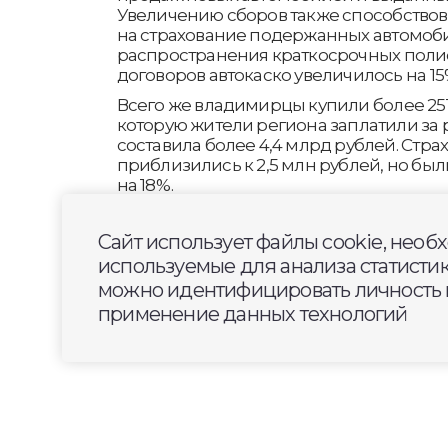
Увеличению сборов также способство
на страхование подержанных автомобил
распространения краткосрочных полис
договоров автокаско увеличилось на 15%
Всего же владимирцы купили более 251
которую жители региона заплатили за
составила более 4,4 млрд рублей. Стр
приблизились к 2,5 млн рублей, но был
на 18%.
Сайт использует файлы cookie, необ
используемые для анализа статисти
можно идентифицировать личность п
применение данных технологий