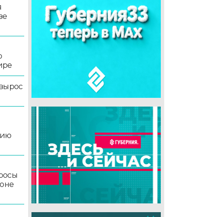
я
зе
о
ире
 вырос
цию
росы
йоне