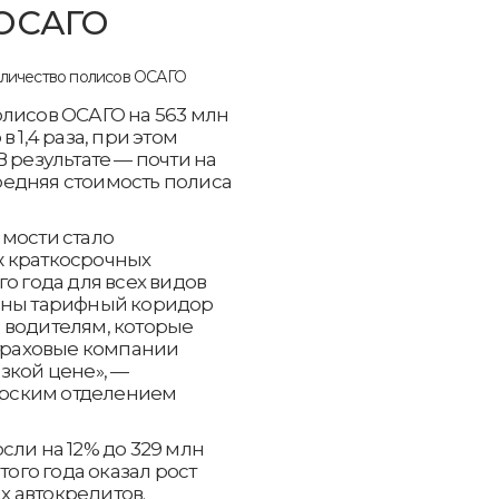
 ОСАГО
олисов ОСАГО на 563 млн
 1,4 раза, при этом
 результате — почти на
средняя стоимость полиса
мости стало
ж краткосрочных
о года для всех видов
оны тарифный коридор
 водителям, которые
Страховые компании
зкой цене», —
рским отделением
сли на 12% до 329 млн
того года оказал рост
 автокредитов.