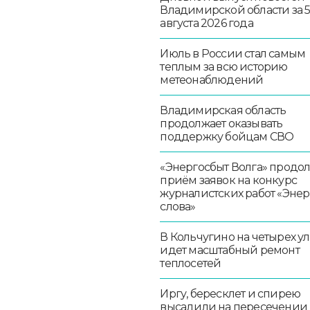
Владимирской области за 
августа 2026 года
Июль в России стал самым
теплым за всю историю
метеонаблюдений
Владимирская область
продолжает оказывать
поддержку бойцам СВО
«Энергосбыт Волга» продо
приём заявок на конкурс
журналистских работ «Эне
слова»
В Кольчугино на четырех у
идет масштабный ремонт
теплосетей
Иргу, бересклет и спирею
высадили на пересечении