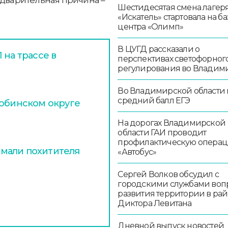
Шестидесятая смена лагер
«Искатель» стартовала на ба
центра «Олимп»
В ЦУГД рассказали о
 на трассе в
перспективах светофорног
регулирования во Владим
Во Владимирской области
средний балл ЕГЭ
Собинском округе
На дорогах Владимирской
области ГАИ проводит
профилактическую опера
мали похитителя
«Автобус»
Сергей Волков обсудил с
городскими службами воп
развития территории в ра
Диктора Левитана
Дневной выпуск новостей