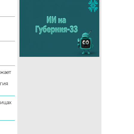
5
лжает
ргия
лицах