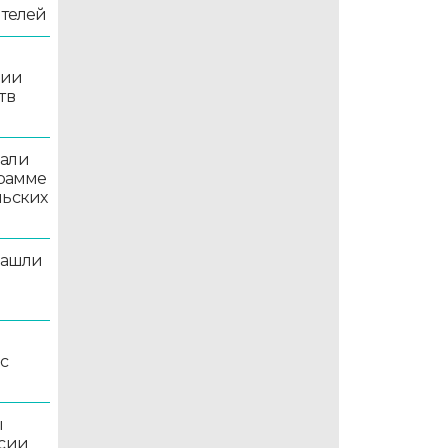
ителей
рии
тв
вали
грамме
льских
нашли
рс
ы
ссии