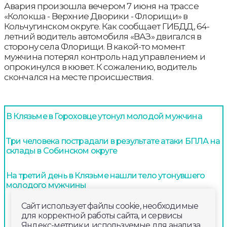
Авария произошла вечером 7 июня на трассе
«Колокша - Верхние Дворики - Флорищи» в
Кольчугинском округе. Как сообщает ГИБДД, 64-
летний водитель автомобиля «ВАЗ» двигался в
сторону села Флорищи. В какой-то момент
мужчина потерял контроль над управлением и
опрокинулся в кювет. К сожалению, водитель
скончался на месте происшествия.
В Клязьме в Гороховце утонул молодой мужчина
Три человека пострадали в результате атаки БПЛА на
склады в Собинском округе
На третий день в Клязьме нашли тело утонувшего
молодого мужчины
Сайт использует файлы cookie, необходимые
для корректной работы сайта, и сервисы
Яндекс-метрики, используемые для анализа