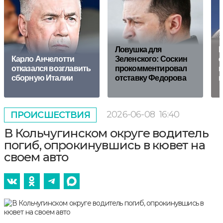
Ловушка для
П
Карло Анчелотти
Зеленского: Соскин
с
отказался возглавить
прокомментировал
к
сборную Италии
отставку Федорова
п
2026-06-08
16:40
ПРОИСШЕСТВИЯ
В Кольчугинском округе водитель
погиб, опрокинувшись в кювет на
своем авто