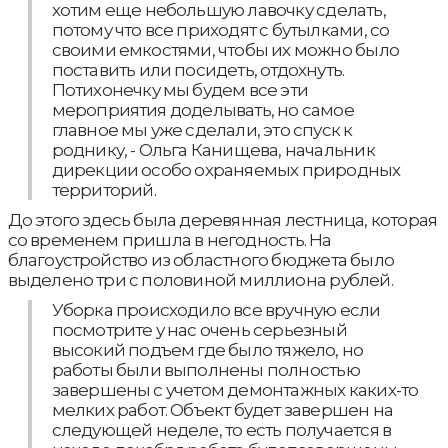
хотим еще небольшую лавочку сделать,
потому что все приходят с бутылками, со
своими емкостями, чтобы их можно было
поставить или посидеть, отдохнуть.
Потихонечку мы будем все эти
мероприятия доделывать, но самое
главное мы уже сделали, это спуск к
роднику, - Ольга Канищева, начальник
дирекции особо охраняемых природных
территорий.
До этого здесь была деревянная лестница, которая
со временем пришла в негодность. На
благоустройство из областного бюджета было
выделено три с половиной миллиона рублей.
Уборка происходило все вручную если
посмотрите у нас очень серьезный
высокий подъем где было тяжело, но
работы были выполнены полностью
завершены с учетом демонтажных каких-то
мелких работ. Объект будет завершен на
следующей неделе, то есть получается в