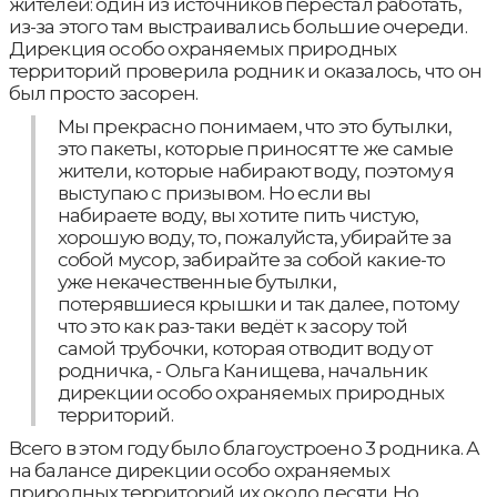
жителей: один из источников перестал работать,
из-за этого там выстраивались большие очереди.
Дирекция особо охраняемых природных
территорий проверила родник и оказалось, что он
был просто засорен.
Мы прекрасно понимаем, что это бутылки,
это пакеты, которые приносят те же самые
жители, которые набирают воду, поэтому я
выступаю с призывом. Но если вы
набираете воду, вы хотите пить чистую,
хорошую воду, то, пожалуйста, убирайте за
собой мусор, забирайте за собой какие-то
уже некачественные бутылки,
потерявшиеся крышки и так далее, потому
что это как раз-таки ведёт к засору той
самой трубочки, которая отводит воду от
родничка, - Ольга Канищева, начальник
дирекции особо охраняемых природных
территорий.
Всего в этом году было благоустроено 3 родника. А
на балансе дирекции особо охраняемых
природных территорий их около десяти. Но