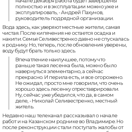
начале декабря работа будет завершены
полностью и в эксплуатации можно уже и
эксплуатировать, - Андрей Пахунов,
руководитель подрядной организации.
Вода здесь, как уверяют местные жители, самая
чистая. После кипячения не остается осадка и
накипи. Семья Селивестренко давно не спускалась
к роднику. Но, теперь, после обновления уверены,
воду будут брать только здесь.
Впечатление наилучшее, потому что
раньше такая лесенка была, можно было
навернуться элементарно, а сейчас
прекрасно. И перила есть, и все огорожено.
Не ожидал, просто мне говорили, что очень
хорошо здесь лесенку отреставрировали.
Ну, сейчас уже убедился, что да, в самом
деле, - Николай Селивестренко, местный
житель.
Недавно наш телеканал рассказывал о начале
работ и на Казанском роднике во Владимире. Но
после реконструкции стали поступать жалобы от