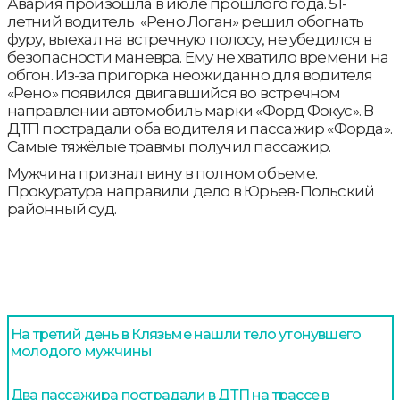
Авария произошла в июле прошлого года. 51-
летний водитель «Рено Логан» решил обогнать
фуру, выехал на встречную полосу, не убедился в
безопасности маневра. Ему не хватило времени на
обгон. Из-за пригорка неожиданно для водителя
«Рено» появился двигавшийся во встречном
направлении автомобиль марки «Форд Фокус». В
ДТП пострадали оба водителя и пассажир «Форда».
Самые тяжёлые травмы получил пассажир.
Мужчина признал вину в полном объеме.
Прокуратура направили дело в Юрьев-Польский
районный суд.
На третий день в Клязьме нашли тело утонувшего
молодого мужчины
Два пассажира пострадали в ДТП на трассе в