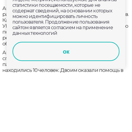
статистики посещаемости, которые не
Авария произошла сегодня в Александровском
содержат сведений, на основании которых
районе на 21 км автодороги Киржач – Александров.
можно идентифицировать личность
Как сообщают в пресс-службе регионального
пользователя. Продолжение пользования
УМВД, водитель «Митсубиси» выехал на встречную
сайтом является согласием на применение
полосу и совершил касательное столкновение с
данных технологий
рейсовым автобусом «ПАЗ». После столкновения
оба транспортных средства съехали в кювет.
ок
Автобус перевернулся на бок. На место выезжали
спасатели, помогали выбраться из автобуса
пассажирам. В момент ДТП в салоне автобуса
находились 10 человек. Двоим оказали помощь в
травмпункте Александровской ЦРБ, уточняют в
прокуратуре.
В настоящее время на месте работают сотрудники
Госавтоинспекции, устанавливаются причины и
обстоятельства автоаварии.
Прокуратура региона держит на контроле
проведение проверочных мероприятий по факту
ДТП с пассажирским автобусом.