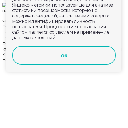
Яндекс-метрики, используемые для анализа
статистики посещаемости, которые не
содержат сведений, на основании которых
Семья известной владимирской мастерицы
можно идентифицировать личность
по художественной вышивке Клары Сухаревой
пользователя. Продолжение пользования
передала в школы Донецкой народной
сайтом является согласием на применение
республики целый тираж книги «По муромской
данных технологий
дорожке». Сборник рассказывает о трудностях,
которые пережили дети войны. Вместе с книгами
Клара Сухарева попросила отправить и личный
ок
подарок главе ДНР Денису Пушилину.