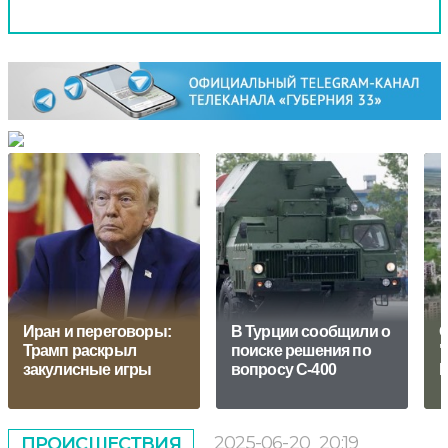
Иран и переговоры:
В Турции сообщили о
О
Трамп раскрыл
поиске решения по
"
закулисные игры
вопросу С-400
Р
2025-06-20
20:19
ПРОИСШЕСТВИЯ