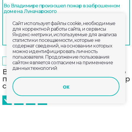
Во Владимире произошел пожар в заброшенном
доме на Луначарского
Сайт использует файлы cookie, необходимые
для корректной работы сайта, и сервисы
Яндекс-метрики, используемые для анализа
статистики посещаемости, которые не
содержат сведений, на основании которых
можно идентифицировать личность
пользователя. Продолжение пользования
2025-06-20
19:20
ПРОИСШЕСТВИЯ
сайтом является согласием на применение
данных технологий
В Патриаршем саду торжественно
поблагодарили 20 супружеских пар
с тремя и более детьми
ок
В семье Кудимовых из Гусь-Хрустального – пятеро