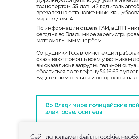
транспортом. 35-летний водитель автоб
врезался на остановке Нижняя Дуброва,
маршрутом 14.
По информации отдела ГАИ, в ДТП никт
сегодня во Владимире зарегистрирова
материальным ущербом.
Сотрудники Госавтоинспекции работа
оказывают помощь всем участникам д
вы оказались в затруднительной ситуа
обратиться по телефону 54 16 65 в упр
Будьте внимательны и осторожны на до
Во Владимире полицейские пой
электровелосипеда
На третий день в Клязьме нашл
Сайт использует файлы cookie, необ