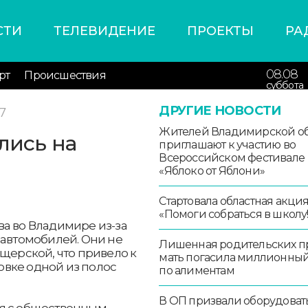
СТИ
ТЕЛЕВИДЕНИЕ
ПРОЕКТЫ
РА
08.08
рт
Происшествия
суббота
ДРУГИЕ НОВОСТИ
37
Жителей Владимирской об
лись на
приглашают к участию во
Всероссийском фестивале
«Яблоко от Яблони»
Стартовала областная акци
«Помоги собраться в школу!
ва во Владимире из-за
 автомобилей. Они не
Лишенная родительских п
ещерской, что привело к
мать погасила миллионный
вке одной из полос
по алиментам
В ОП призвали оборудоват
ия с общественным