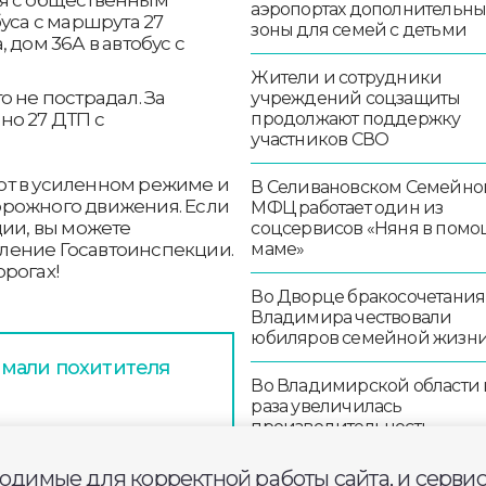
аэропортах дополнительн
уса с маршрута 27
зоны для семей с детьми
 дом 36А в автобус с
Жители и сотрудники
о не пострадал. За
учреждений соцзащиты
продолжают поддержку
но 27 ДТП с
участников СВО
ют в усиленном режиме и
В Селивановском Семейно
орожного движения. Если
МФЦ работает один из
ции, вы можете
соцсервисов «Няня в помо
маме»
авление Госавтоинспекции.
рогах!
Во Дворце бракосочетания
Владимира чествовали
юбиляров семейной жизн
мали похитителя
Во Владимирской области в
раза увеличилась
производительность
осветительных устройств
и тело утонувшего
ходимые для корректной работы сайта, и серви