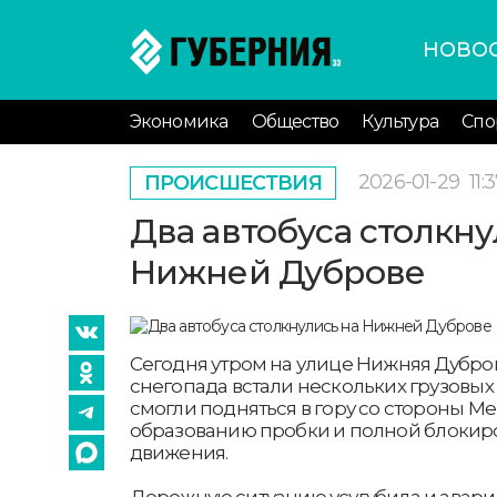
НОВО
Экономика
Общество
Культура
Спо
2026-01-29
11:
ПРОИСШЕСТВИЯ
Два автобуса столкну
Нижней Дуброве
Сегодня утром на улице Нижняя Дубро
снегопада встали нескольких грузовых
смогли подняться в гору со стороны М
образованию пробки и полной блокиро
движения.
Дорожную ситуацию усугубила и авар