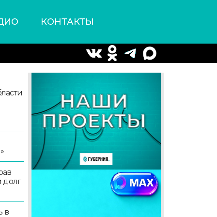
ДИО
КОНТАКТЫ
ласти
я
»
рав
 долг
ь в