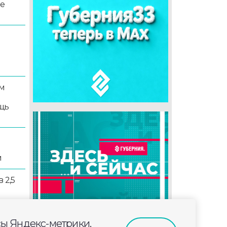
ые
м
щь
и
 2,5
сы Яндекс-метрики,