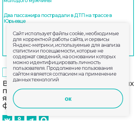
молодого мужчины
Два пассажира пострадали в ДТП на трассе в
Юрьевце
Сайт использует файлы cookie, необходимые
для корректной работы сайта, и сервисы
Яндекс-метрики, используемые для анализа
статистики посещаемости, которые не
содержат сведений, на основании которых
можно идентифицировать личность
пользователя. Продолжение пользования
2025-02-03
11:20
ПРОИСШЕСТВИЯ
сайтом является согласием на применение
данных технологий
В феврале 396 тысяч владимирских
пенсионеров получат доплату за
январь и увеличенную
ок
февральскую пенсию