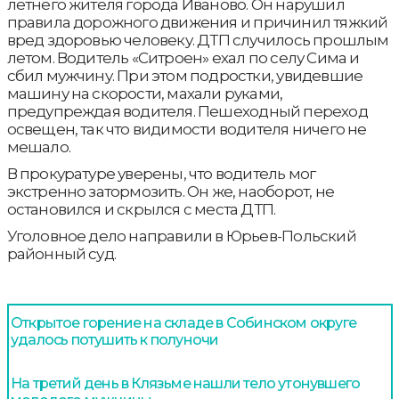
летнего жителя города Иваново. Он нарушил
правила дорожного движения и причинил тяжкий
вред здоровью человеку. ДТП случилось прошлым
летом. Водитель «Ситроен» ехал по селу Сима и
сбил мужчину. При этом подростки, увидевшие
машину на скорости, махали руками,
предупреждая водителя. Пешеходный переход
освещен, так что видимости водителя ничего не
мешало.
В прокуратуре уверены, что водитель мог
экстренно затормозить. Он же, наоборот, не
остановился и скрылся с места ДТП.
Уголовное дело направили в Юрьев-Польский
районный суд.
Открытое горение на складе в Собинском округе
удалось потушить к полуночи
На третий день в Клязьме нашли тело утонувшего