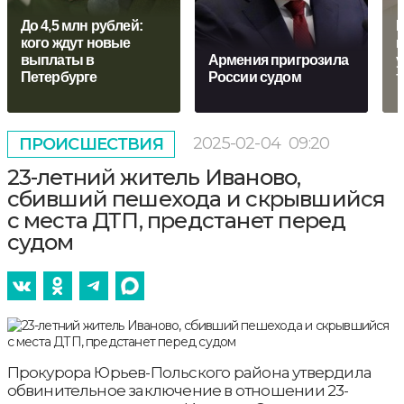
До 4,5 млн рублей:
К
кого ждут новые
к
выплаты в
Армения пригрозила
у
Петербурге
России судом
т
2025-02-04
09:20
ПРОИСШЕСТВИЯ
23-летний житель Иваново,
сбивший пешехода и скрывшийся
с места ДТП, предстанет перед
судом
Прокурора Юрьев-Польского района утвердила
обвинительное заключение в отношении 23-