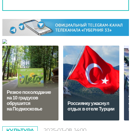
Резкое похолодание
на 10 градусов
У
обрушится
Россиянку ужаснул
«
на Подмосковье
отдых в отеле Турции
з
2025-03-08
14:00
КУЛЬТУРА