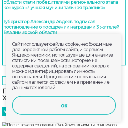
области стали победителями регионального этапа
конкурса «Лучшая муниципальная практика»
Губернатор Александр Авдеев подписал
постановление о поощрении наградами 3 жителей
Владимирской области
Сайт использует файлы cookie, необходимые
для корректной работы сайта, и сервисы
Яндекс-метрики, используемые для анализа
статистики посещаемости, которые не
содержат сведений, на основании которых
можно идентифицировать личность
пользователя. Продолжение пользования
2025-03-07
14:00
КУЛЬТУРА
сайтом является согласием на применение
данных технологий
После пожара со свалки в Гусь-
Хрустальном вывозят мусор
ок