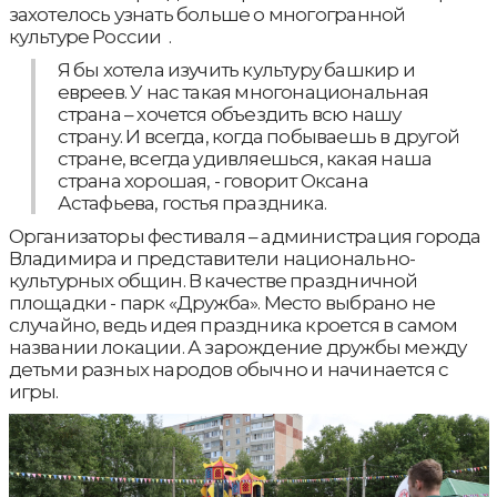
захотелось узнать больше о многогранной
культуре России .
Я бы хотела изучить культуру башкир и
евреев. У нас такая многонациональная
страна – хочется объездить всю нашу
страну. И всегда, когда побываешь в другой
стране, всегда удивляешься, какая наша
страна хорошая, - говорит Оксана
Астафьева, гостья праздника.
Организаторы фестиваля – администрация города
Владимира и представители национально-
культурных общин. В качестве праздничной
площадки - парк «Дружба». Место выбрано не
случайно, ведь идея праздника кроется в самом
названии локации. А зарождение дружбы между
детьми разных народов обычно и начинается с
игры.