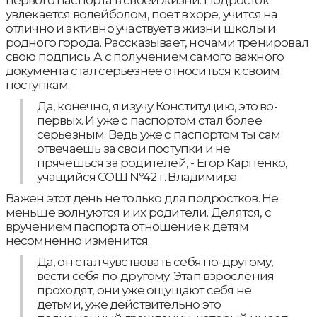
первого паспорта в своей жизни. Подросток
увлекается волейболом, поет в хоре, учится на
отлично и активно участвует в жизни школы и
родного города. Рассказывает, ночами тренировал
свою подпись. А с получением самого важного
документа стал серьезнее относиться к своим
поступкам.
Да, конечно, я изучу Конституцию, это во-
первых. И уже с паспортом стал более
серьезным. Ведь уже с паспортом ты сам
отвечаешь за свои поступки и не
прячешься за родителей, - Егор Карпенко,
учащийся СОШ №42 г. Владимира.
Важен этот день не только для подростков. Не
меньше волнуются и их родители. Делятся, с
вручением паспорта отношение к детям
несомненно изменится.
Да, он стал чувствовать себя по-другому,
вести себя по-другому. Этап взросления
проходят, они уже ощущают себя не
детьми, уже действительно это