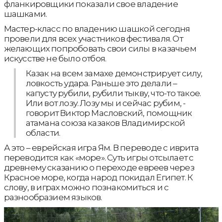
фланкировщики показали свое владение
шашками.
Мастер-класс по владению шашкой сегодня
провели для всех участников фестиваля. От
желающих попробовать свои силы в казачьем
искусстве не было отбоя.
Казак на всем замахе демонстрирует силу,
ловкость удара. Раньше это делали –
капусту рубили, рубили тыкву, что-то такое.
Или вот лозу. Лозу мы и сейчас рубим, -
говорит Виктор Масловский, помощник
атамана союза казаков Владимирской
области.
А это – еврейская игра Ям. В переводе с иврита
переводится как «море». Суть игры отсылает с
древнему сказанию о переходе евреев через
Красное море, когда народ покидал Египет. К
слову, в играх можно познакомиться и с
разнообразием языков.