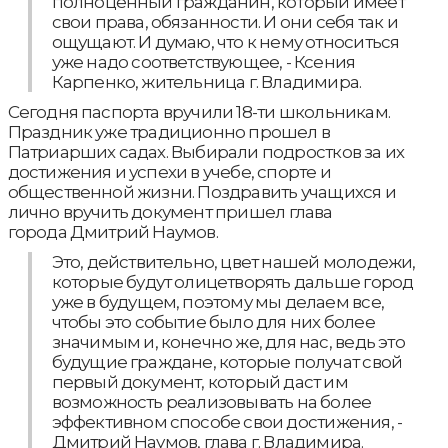
полноценный гражданин, который имеет
свои права, обязанности. И они себя так и
ощущают. И думаю, что к нему относиться
уже надо соответствующее, - Ксения
Карпенко, жительница г. Владимира.
Сегодня паспорта вручили 18-ти школьникам.
Праздник уже традиционно прошел в
Патриарших садах. Выбирали подростков за их
достижения и успехи в учебе, спорте и
общественной жизни. Поздравить учащихся и
лично вручить документ пришел глава
города Дмитрий Наумов.
Это, действительно, цвет нашей молодежи,
которые будут олицетворять дальше город
уже в будущем, поэтому мы делаем все,
чтобы это событие было для них более
значимым и, конечно же, для нас, ведь это
будущие граждане, которые получат свой
первый документ, который даст им
возможность реализовывать на более
эффективном способе свои достижения, -
Дмитрий Наумов, глава г. Владимира.