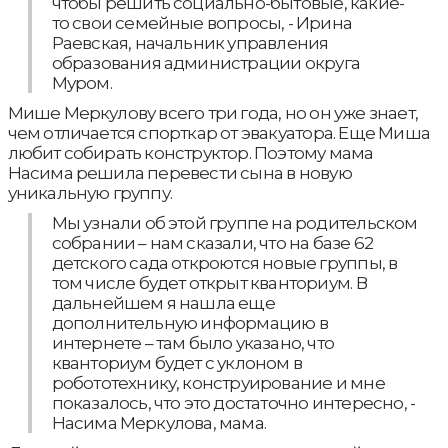
чтобы решить социально-бытовые, какие-
то свои семейные вопросы, - Ирина
Раевская, начальник управления
образования администрации округа
Муром.
Мише Меркулову всего три года, но он уже знает,
чем отличается спорткар от эвакуатора. Еще Миша
любит собирать конструктор. Поэтому мама
Насима решила перевести сына в новую
уникальную группу.
Мы узнали об этой группе на родительском
собрании – нам сказали, что на базе 62
детского сада откроются новые группы, в
том числе будет открыт кванториум. В
дальнейшем я нашла еще
дополнительную информацию в
интернете – там было указано, что
кванториум будет с уклоном в
робототехнику, конструирование и мне
показалось, что это достаточно интересно, -
Насима Меркулова, мама.