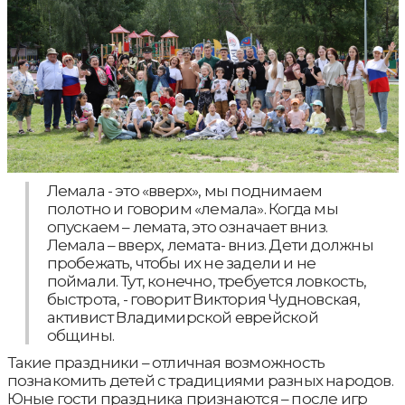
Лемала - это «вверх», мы поднимаем
полотно и говорим «лемала». Когда мы
опускаем – лемата, это означает вниз.
Лемала – вверх, лемата- вниз. Дети должны
пробежать, чтобы их не задели и не
поймали. Тут, конечно, требуется ловкость,
быстрота, - говорит Виктория Чудновская,
активист Владимирской еврейской
общины.
Такие праздники – отличная возможность
познакомить детей с традициями разных народов.
Юные гости праздника признаются – после игр