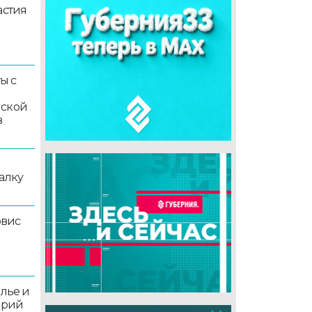
астия
ы с
мской
в
алку
рвис
олье и
орий