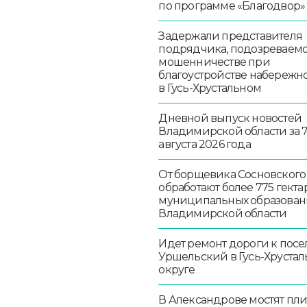
по программе «Благодвор»
Задержали представителя
подрядчика, подозреваемо
мошенничестве при
благоустройстве набережн
в Гусь-Хрустальном
Дневной выпуск новостей
Владимирской области за 
августа 2026 года
От борщевика Сосновского
обработают более 775 гекта
муниципальных образован
Владимирской области
Идет ремонт дороги к посе
Уршельский в Гусь-Хруста
округе
В Александрове мостят пл