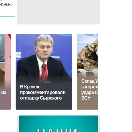
лодёжи
Склад Wildberries
В Кремле
загорелся после
 из
прокомментировали
удара беспилотника
отставку Сырского
ВСУ