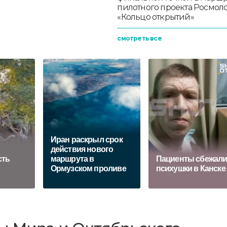
пилотного проекта Росмо
«Кольцо открытий»
смотреть все
Иран раскрыл срок
действия нового
сть
маршрута в
Пациенты сбежали
Ормузском проливе
психушки в Канске