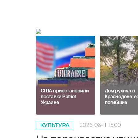
США приостановили
Дом рухнул в
поставки Patriot
Краснодоне, е
Украине
погибшие
2026-06-11
15:00
КУЛЬТУРА