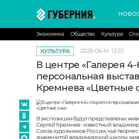
НОВО
Экономика
Общество
Культура
Спо
2026-06-14
13:30
КУЛЬТУРА
В центре «Галерея 4-
персональная выстав
Кремнева «Цветные 
В экспозиции будут представлены жив
Сергей Кремнев - известный владимир
Союза художников России, чьё творчес
знаменитой владимирской школы живо