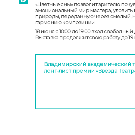
«Цветные сны» позволит зрителю почув
эмоциональный мир мастера, уловить 
природы, переданную через смелый, 
гармонию композиции.
18 июня с 10:00 до 19:00 вход свободны
Выставка продолжит свою работу до 19 
Владимирский академический т
лонг-лист премии «Звезда Театр