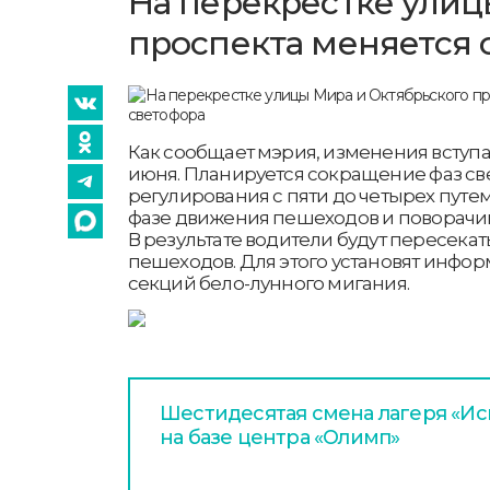
На перекрестке улиц
проспекта меняется 
Как сообщает мэрия, изменения вступаю
июня. Планируется сокращение фаз с
регулирования с пяти до четырех пут
фазе движения пешеходов и поворач
В результате водители будут пересек
пешеходов. Для этого установят инфо
секций бело-лунного мигания.
Шестидесятая смена лагеря «Иск
на базе центра «Олимп»