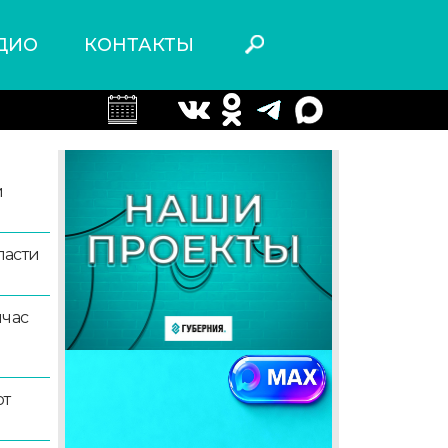
ДИО
КОНТАКТЫ
й
ласти
йчас
ют