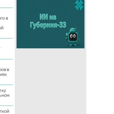
го в
ой
7
ров в
иях
лку
льном
иткой