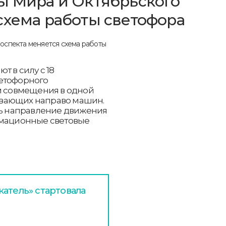
ы Мира и Октябрьского
схема работы светофора
т в силу с 18
ветофорного
ем совмещения в одной
ивающих направо машин.
ать направление движения
рмационные световые
атель» стартовала