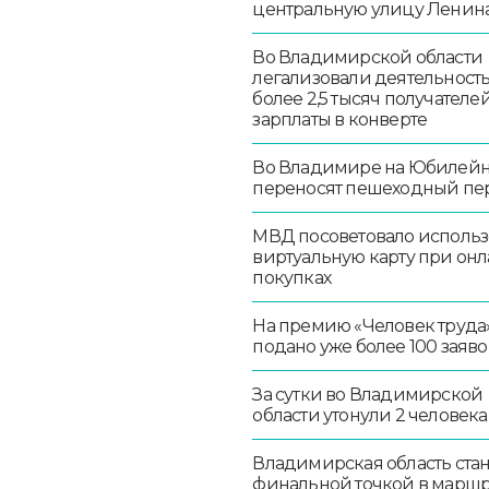
центральную улицу Ленин
Во Владимирской области
легализовали деятельност
более 2,5 тысяч получателе
зарплаты в конверте
Во Владимире на Юбилей
переносят пешеходный пе
МВД посоветовало использ
виртуальную карту при онл
покупках
На премию «Человек труда
подано уже более 100 заяво
За сутки во Владимирской
области утонули 2 человека
Владимирская область стан
финальной точкой в маршр