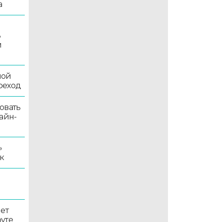
а
ь
й
ной
реход
овать
айн-
»
к
ет
уте