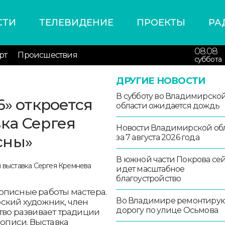
СТИ
ТЕЛЕВИДЕНИЕ
ПРОЕКТЫ
РА
08.08
рт
Происшествия
суббота
ДРУГИЕ НОВОСТИ
В субботу во Владимирско
6» откроется
области ожидается дождь
ка Сергея
Новости Владимирской об
сны»
за 7 августа 2026 года
В южной части Покрова се
идет масштабное
благоустройство
описные работы мастера.
Во Владимире ремонтиру
ский художник, член
дорогу по улице Осьмова
тво развивает традиции
писи. Выставка