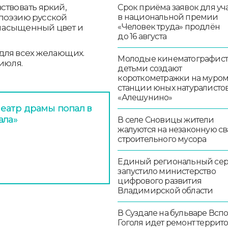
ствовать яркий,
Срок приёма заявок для уч
поэзию русской
в национальной премии
«Человек труда» продлён
насыщенный цвет и
до 16 августа
й для всех желающих.
Молодые кинематографист
июля.
детьми создают
короткометражки на муро
станции юных натуралисто
«Алешунино»
еатр драмы попал в
ала»
В селе Сновицы жители
жалуются на незаконную св
строительного мусора
Единый региональный се
запустило министерство
цифрового развития
Владимирской области
В Суздале на бульваре Всп
Гоголя идет ремонт террит