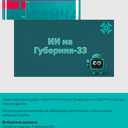
Наши партнеры: радио «LikeFm» 107,9 Fm во Владимире и 102,8 Fm в городе
Александрове
Использование материалов сайта допускается только при наличии
активной ссылки.
Выходные данные:
Сетевое издание: «Губерния 33»