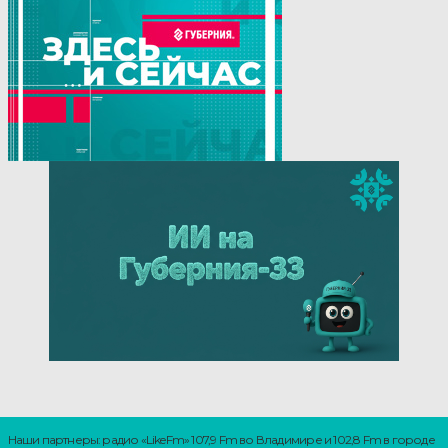
Наши партнеры: радио «LikeFm» 107,9 Fm во Владимире и 102,8 Fm в городе