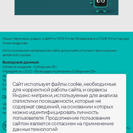
Наши партнеры: радио «LikeFm» 107,9 Fm во Владимире и 102,8 Fm в городе
Александрове
Использование материалов сайта допускается только при наличии
активной ссылки.
Выходные данные:
Сетевое издание: «Губерния 33»
Учредитель: ООО «Телерадиокомпания «Губерния-33»
Адрес: Воронцовский переулок, д.4.г. Владимир, 600000
Телефон: 8 (4922) 36-20-36.
Сайт использует файлы cookie, необходимые
E-Mail: news@trc33.ru
Главный редактор: Шилова Анастасия Олеговна.
для корректной работы сайта, и сервисы
Яндекс-метрики, используемые для анализа
Политика обработки Персональных данных
статистики посещаемости, которые не
Свидетельство о регистрации СМИ: ЭЛ № ФС 77-60769, выдано 11.02.2015
содержат сведений, на основании которых
Федеральной службой по надзору в сфере связи, информационных
можно идентифицировать личность
технологий и массовых коммуникаций (Роскомнадзор)
пользователя. Продолжение пользования
сайтом является согласием на применение
Внимание!
Отдельные материалы, размещенные на настоящем
сайте, могут содержать информацию, не предназначенную для лиц
данных технологий
младше этого возраста.