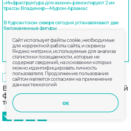
«Инфраструктура для жизни» ремонтируют 2 км
трассы Владимир—Муром-Арзамас
В Курсантском сквере сегодня устанавливают две
белокаменные фигуры
Сайт использует файлы cookie, необходимые
для корректной работы сайта, и сервисы
Яндекс-метрики, используемые для анализа
статистики посещаемости, которые не
содержат сведений, на основании которых
можно идентифицировать личность
пользователя. Продолжение пользования
2025-10-31
09:00
СПОРТ
сайтом является согласием на применение
данных технологий
Во Владимире проходит областной
фестиваль детских и юношеских
театров «Реплика»
ок