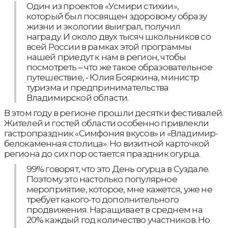
Один из проектов «Усмири стихии»,
который был посвящен здоровому образу
жизни и экологии выиграл, получил
награду. И около двух тысяч школьников со
всей России в рамках этой программы
нашей приедут к нам в регион, чтобы
посмотреть – что же такое образовательное
путешествие, - Юлия Бояркина, министр
туризма и предпринимательства
Владимирской области.
В этом году в регионе прошли десятки фестивалей.
Жителей и гостей области особенно привлекли
гастропраздник «Симфония вкусов» и «Владимир-
белокаменная столица». Но визитной карточкой
региона до сих пор остается праздник огурца.
99% говорят, что это День огурца в Суздале.
Поэтому это настолько популярное
мероприятие, которое, мне кажется, уже не
требует какого-то дополнительного
продвижения. Наращивает в среднем на
20% каждый год количество участников. Но