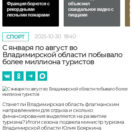
Франция борются с
объяснил
п
рекордными
скандальное видео с
а
лесными пожарами
пиццами
п
2025-10-30
18:40
СПОРТ
С января по август во
Владимирской области побывало
более миллиона туристов
Станет ли Владимирская область флагманским
направлением для отдыха и сколько
финансирования выделяется на развитие
туризма? Итоги сезона подвела министр туризма
Владимирской области Юлия Бояркина.