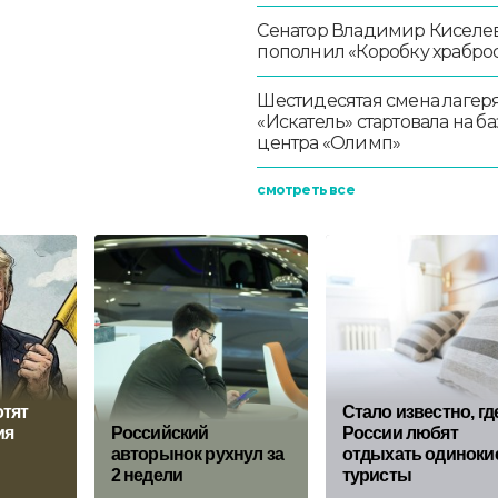
Сенатор Владимир Киселе
пополнил «Коробку храбро
Шестидесятая смена лагер
«Искатель» стартовала на ба
центра «Олимп»
смотреть все
отят
Стало известно, гд
ия
Российский
России любят
авторынок рухнул за
отдыхать одиноки
2 недели
туристы