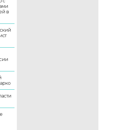
 с
ками
ей в
ский
ист
ссии
й
жарко
ласти
е