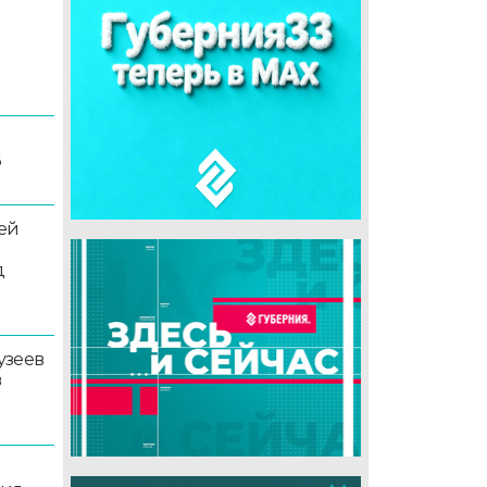
6
ей
д
узеев
в