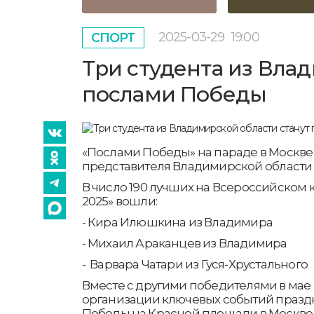
2025-03-29
19:00
СПОРТ
Три студента из Вла
послами Победы
«Послами Победы» на параде в Москве 
представителя Владимирской области
В число 190 лучших на Всероссийском
2025» вошли:
- Кира Илюшкина из Владимира
- Михаил Араканцев из Владимира
- Варвара Чатари из Гуся-Хрустального
Вместе с другими победителями в мае 
организации ключевых событий празд
Победы на Красной площади в Москве