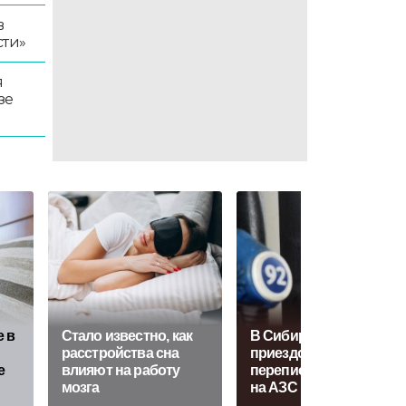
в
сти»
я
зе
е в
Стало известно, как
В Сибири перед
расстройства сна
приездом Путина
е
влияют на работу
переписали ценники
мозга
на АЗС