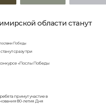
димирской области станут
станут сразу три
 конкурсе «Послы Победы
ребята примут участие в
нования 80-летия Дня
.