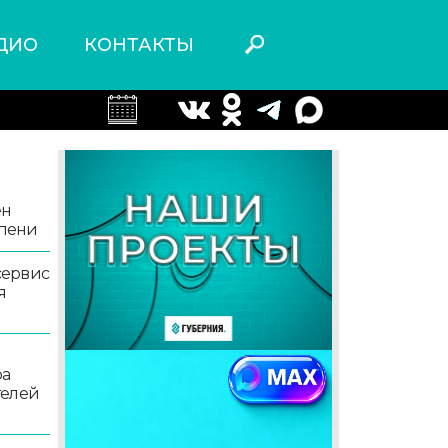
ДИО
КОНТАКТЫ
ен
епени
сервис
я
ра
телей