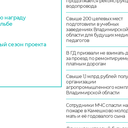
продолжается реконструк
водопровода
ю награду
Свыше 200 целевых мест
ельбе
подготовили в учебных
заведениях Владимирско
области для будущих меди
педагогов
ый сезон проекта
В ГД призвали не взимать 
за проезд по ремонтируем
платным дорогам
Свыше 1,1 млрд рублей пол
организации
агропромышленного комп
Владимирской области
Сотрудники МЧС спасли на
пожаре в Камешково моло
мать и её годовалого сына