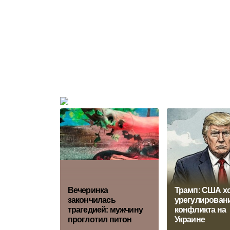
Вечеринка
Трамп: США х
закончилась
урегулирован
трагедией: мужчину
конфликта на
проглотил питон
Украине