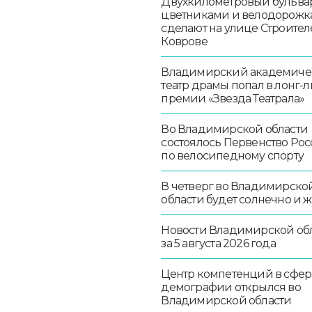
Двухкилометровый бульвар
цветниками и велодорож
сделают на улице Строител
Коврове
Владимирский академиче
театр драмы попал в лонг-л
премии «Звезда Театрала»
Во Владимирской области
состоялось Первенство Ро
по велосипедному спорту
В четверг во Владимирско
области будет солнечно и 
Новости Владимирской об
за 5 августа 2026 года
Центр компетенций в сфер
демографии открылся во
Владимирской области