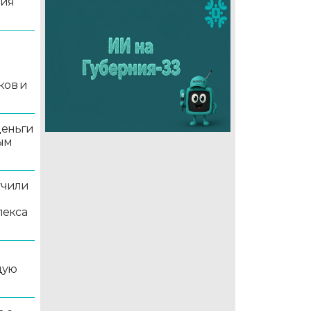
ция
й
ков и
деньги
ым
учили
лекса
дую