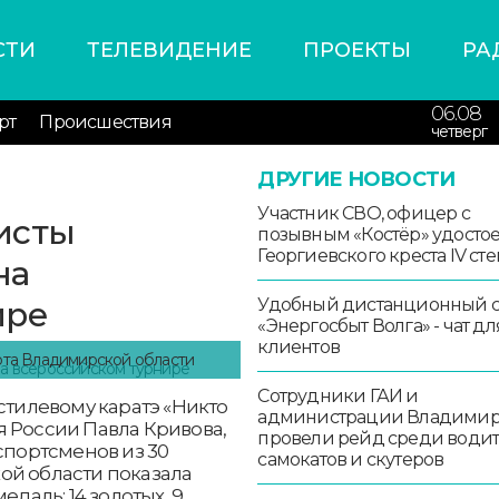
СТИ
ТЕЛЕВИДЕНИЕ
ПРОЕКТЫ
РА
06.08
рт
Происшествия
четверг
ДРУГИЕ НОВОСТИ
Участник СВО, офицер с
исты
позывным «Костёр» удосто
Георгиевского креста IV ст
на
ире
Удобный дистанционный 
«Энергосбыт Волга» - чат дл
клиентов
рта Владимирской области
Сотрудники ГАИ и
стилевому каратэ «Никто
администрации Владими
я России Павла Кривова,
провели рейд среди води
спортсменов из 30
самокатов и скутеров
ой области показала
едаль: 14 золотых, 9