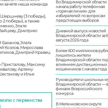
Во Владимирской области
ом зачёте наша команда
начала работу телефонная
«горячая линия» для
избирателей по вопросам
 Шершневу (3 победы),
предстоящих выборов
2 победы), а также
менко, Злате
 Зайцеву, Дмитрию
Дневной выпуск новостей
Владимирской области за 
августа 2026 года
Баканов, Злата
ий Козлов, Мирослава
Более 600 миллионов рубл
Лепихов, Дмитрий Кравец
лишились жители
Владимирской области по
 Присталову, Максиму
влиянием дистанционных
мошенников с начала года
хвалову, Артему
Шестакову и Илье
Руководители школьных м
Владимирской области — 
финале Всероссийского
конкурса
езли с первенства
В Меленковском округе
д