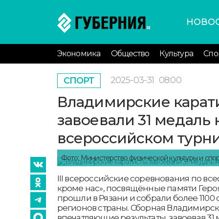
НОВО
Экономика
Общество
Культура
Спо
2025-03-31
08:00
СПОРТ
Владимирские карат
завоевали 31 медаль 
всероссийском турн
Фото: Министерство физической культуры и спо
III всероссийские соревнования по все
кроме нас», посвящённые памяти Геро
прошли в Рязани и собрали более 1100 
регионов страны. Сборная Владимирск
впечатляющие результаты, завоевав 31 м