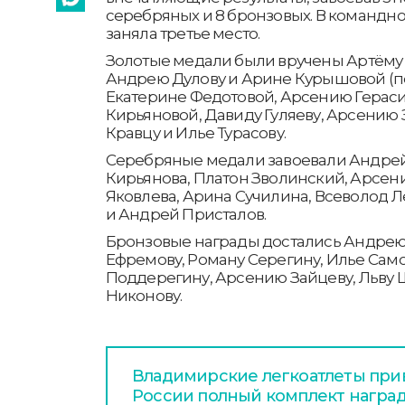
серебряных и 8 бронзовых. В командн
заняла третье место.
Золотые медали были вручены Артёму
Андрею Дулову и Арине Курышовой (по 
Екатерине Федотовой, Арсению Гераси
Кирьяновой, Давиду Гуляеву, Арсению
Кравцу и Илье Турасову.
Серебряные медали завоевали Андрей 
Кирьянова, Платон Зволинский, Арсен
Яковлева, Арина Сучилина, Всеволод 
и Андрей Присталов.
Бронзовые награды достались Андрею
Ефремову, Роману Серегину, Илье Само
Поддерегину, Арсению Зайцеву, Льву 
Никонову.
Владимирские легкоатлеты прив
России полный комплект награ