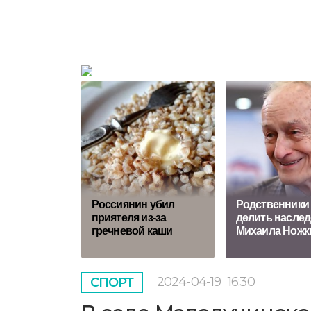
Россиянин убил
Родственники
приятеля из-за
делить наслед
гречневой каши
Михаила Ножк
2024-04-19
16:30
СПОРТ