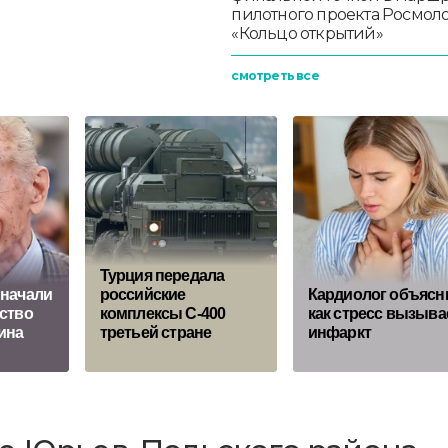
пилотного проекта Росмо
«Кольцо открытий»
смотреть все
Турция передала
 начали
российские
Кардиолог объясн
ство
комплексы С-400
как стресс вызыва
ина
третьей стране
инфаркт