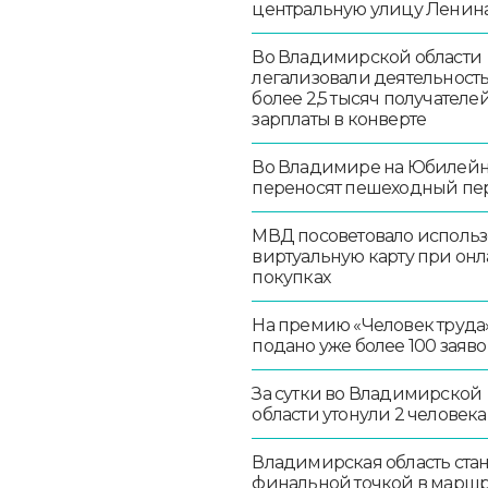
центральную улицу Ленин
Во Владимирской области
легализовали деятельност
более 2,5 тысяч получателе
зарплаты в конверте
Во Владимире на Юбилей
переносят пешеходный пе
МВД посоветовало использ
виртуальную карту при онл
покупках
На премию «Человек труда
подано уже более 100 заяво
За сутки во Владимирской
области утонули 2 человека
Владимирская область стан
финальной точкой в маршр