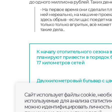
до одного миллиона рублей. Таких дене
- На первое время они сделали пл
ней нереально, на машине проехат
здесь обрыв - если щас поедет м
только только впритык, всё может
такие дела...
К началу отопительного сезона
планируют привести в порядок
17 километров сетей
Двухкилометровый бульвар с цв
велодорожками сделают на улиц
Коврове
Сайт использует файлы cookie, необ
используемые для анализа статисти
можно идентифицировать личность п
Идет ремонт дороги к поселку У