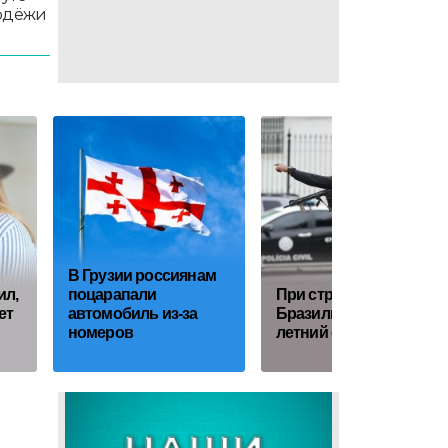
лодёжи
В Грузии россиянам
ил,
поцарапали
При стрельбе в
ет
автомобиль из-за
Бразилии погиб 15-
номеров
летний футболист