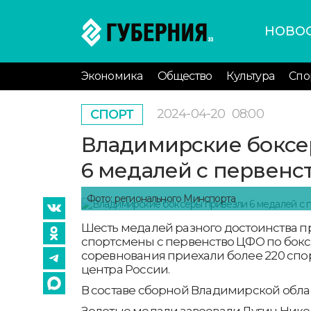
НОВО
Экономика
Общество
Культура
Спо
2024-04-20
08:00
СПОРТ
Владимирские боксе
6 медалей с первенс
Фото: регионального Минспорта
Шесть медалей разного достоинства 
спортсмены с первенство ЦФО по бокс
соревнования приехали более 220 спор
центра России.
В составе сборной Владимирской облас
Золотые медали завоевали Лугин Никол