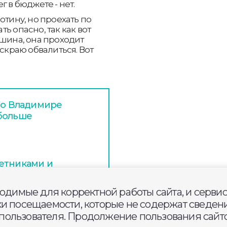
г в бюджете - нет.
отину, но проехать по
ь опасно, так как вот
ашина, она проходит
 скраю обвалиться. Вот
 во Владимире
 больше
етниками и
е Строителей в
ходимые для корректной работы сайта, и серви
ки посещаемости, которые не содержат сведени
ользователя. Продолжение пользования сайто
ршельский в Гусь-