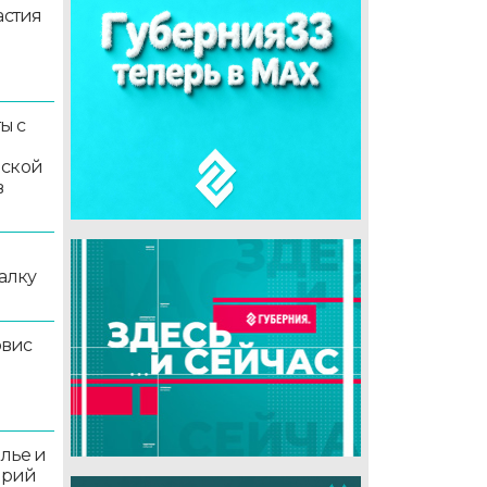
астия
ы с
мской
в
алку
рвис
олье и
орий