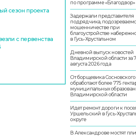
по программе «Благодвор»
ый сезон проекта
Задержали представителя
подрядчика, подозреваемо
мошенничестве при
благоустройстве набережн
езли с первенства
в Гусь-Хрустальном
д
Дневной выпуск новостей
Владимирской области за 
августа 2026 года
От борщевика Сосновского
обработают более 775 гекта
муниципальных образован
Владимирской области
Идет ремонт дороги к посе
Уршельский в Гусь-Хруста
округе
В Александрове мостят пл