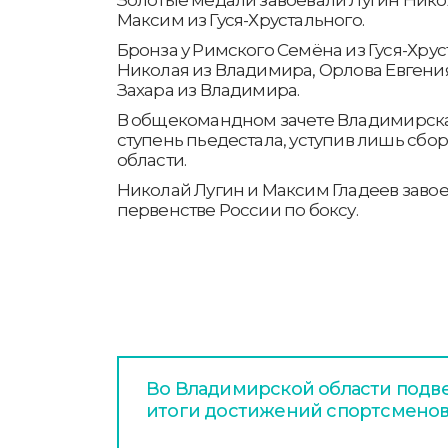
Максим из Гуся-Хрустального.
Бронза у Римского Семёна из Гуся-Хрус
Николая из Владимира, Орлова Евгени
Захара из Владимира.
В общекомандном зачете Владимирская
ступень пьедестала, уступив лишь сб
области.
Николай Лугин и Максим Гладеев завое
первенстве России по боксу.
Во Владимирской области подв
итоги достижений спортсменов