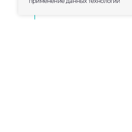
применение данных технологий
Хрустальном округе
2024-04-19
16:00
СПОРТ
Из Владимирской обл
автомобиль Ducato
Очередной вклад — в общую победу. 
Экспертизы регионального минтруда 
передало на фронт автомобиль Ducato
помощь в тылу, а теперь продолжит сво
В зону СВО машину сопровождали вол