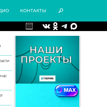
ДИО
КОНТАКТЫ
й
ласти
йчас
ют