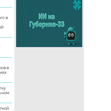
го в
ой
7
ров в
иях
лку
льном
иткой