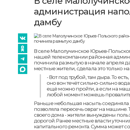
В селе Малолучинско
администрация напо
дамбу
В селе Малолучинское Юрьев-Польског
нашей телекомпании районная админ
починила размытую в начале апреля да
местные жители, сделала это только на
- Вот под трубой, там дыра. То ест
оно вон течёт сильно-сильно вода,
ещё можно пройти, а если на ма
любой момент можешь провалить
Раньше небольшая насыпь соединяла дв
позволяла пересечь овраг на машине. Т
своего дома - жители вынуждены поль
дорогой. Ранее местные власти уточнил
капитального ремонта. Сумма может со