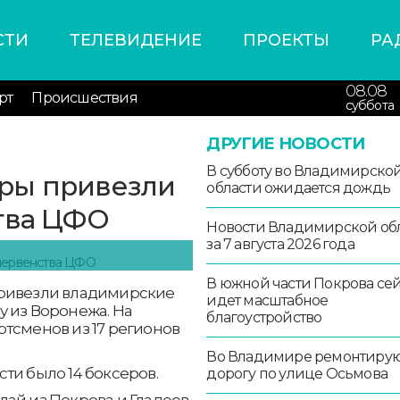
СТИ
ТЕЛЕВИДЕНИЕ
ПРОЕКТЫ
РА
08.08
рт
Происшествия
суббота
ДРУГИЕ НОВОСТИ
В субботу во Владимирско
ры привезли
области ожидается дождь
тва ЦФО
Новости Владимирской об
за 7 августа 2026 года
В южной части Покрова се
привезли владимирские
идет масштабное
у из Воронежа. На
благоустройство
тсменов из 17 регионов
Во Владимире ремонтиру
ти было 14 боксеров.
дорогу по улице Осьмова
ай из Покрова и Гладеев