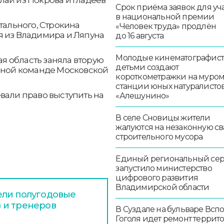
Срок приёма заявок для уч
в национальной премии
тального, Строкина
«Человек труда» продлён
я из Владимира и Ляпуна
до 16 августа
Молодые кинематографист
 область заняла вторую
детьми создают
орной команде Московской
короткометражки на муро
станции юных натуралисто
вали право выступить на
«Алешунино»
В селе Сновицы жители
жалуются на незаконную св
строительного мусора
Единый региональный се
запустило министерство
цифрового развития
Владимирской области
ели полугодовые
 и тренеров
В Суздале на бульваре Всп
Гоголя идет ремонт террит