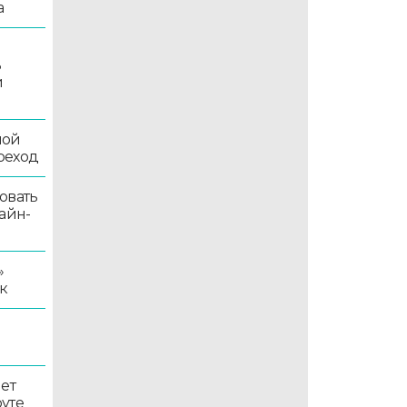
а
ь
й
ной
реход
овать
айн-
»
к
ет
уте