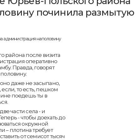
е Юрьев-Польского района
ловину починила размытую
о района после визита
истрация оперативно
мбу. Правда, говорят
 половину.
ь, оно даже не засыпано,
 если, то есть, пешком
шине поедешь ты в
ся.
е части села - и
еперь - чтобы доехать до
зоваться окружной
и – плотина требует
ставить от семисот тысяч