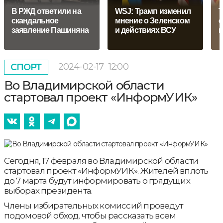
В РЖД ответили на
WSJ: Трамп изменил
Т
скандальное
мнение о Зеленском
с
заявление Пашиняна
и действиях ВСУ
2024-02-17
12:00
СПОРТ
Во Владимирской области
стартовал проект «ИнформУИК»
Сегодня, 17 февраля во Владимирской области
стартовал проект «ИнформУИК». Жителей вплоть
до 7 марта будут информировать о грядущих
выборах президента.
Члены избирательных комиссий проведут
подомовой обход, чтобы рассказать всем