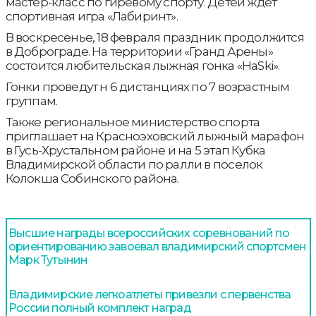
мастер-класс по гиревому спорту. Детей ждет
спортивная игра «Лабиринт».
В воскресенье, 18 февраля праздник продолжится
в Доброграде. На территории «Гранд Арены»
состоится любительская лыжная гонка «HaSki».
Гонки проведут н 6 дистанциях по 7 возрастным
группам.
Также региональное министерство спорта
приглашает на Красноэховский лыжный марафон
в Гусь-Хрустальном районе и на 5 этап Кубка
Владимирской области по ралли в поселок
Колокша Собинского района.
Высшие награды всероссийских соревнований по
ориентированию завоевал владимирский спортсмен
Марк Тутынин
Владимирские легкоатлеты привезли с первенства
России полный комплект наград