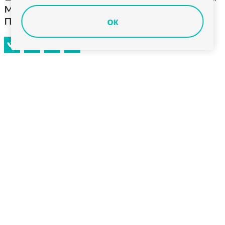
мужчина заснул, оставив еду на
плите
ок
В Коврове произошел пожар, когда мужчина
заснул, оставив еду на плите
Пожар произошел сегодня ночью в квартире на
четвертом этаже дома на улице Блинова. К
моменту прибытия пожарных из окон было видно
пламя, в подъезде – густой дым. Сотрудники МЧС
эвакуировали из дома 10 человек, в том числе 3
детей, ликвидировали пожар на площади 5 кв.м.
В квартире обнаружили тело 35-летнего мужчины.
Вероятнее всего, мужчина поставил еду на газовую
плиту, чтобы подогреть, и заснул. К ликвидации
пожара привлекались 19 человек личного состава и
5 единиц техники.