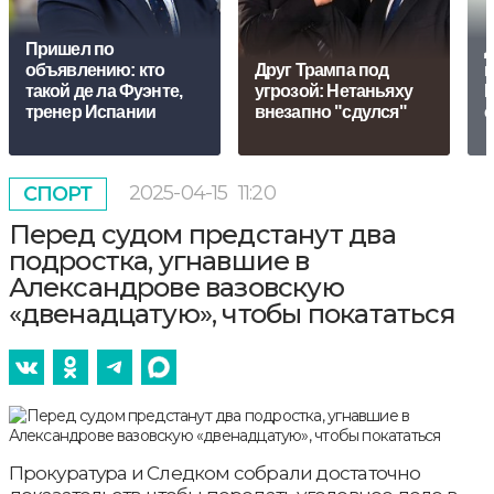
Пришел по
Д
объявлению: кто
Друг Трампа под
в
такой де ла Фуэнте,
угрозой: Нетаньяху
П
тренер Испании
внезапно "сдулся"
о
2025-04-15
11:20
СПОРТ
Перед судом предстанут два
подростка, угнавшие в
Александрове вазовскую
«двенадцатую», чтобы покататься
Прокуратура и Следком собрали достаточно