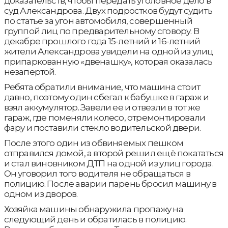
доказательств, чтобы передать уголовное дело в
суд Александрова. Двух подростков будут судить
по статье за угон автомобиля, совершенный
группой лиц по предварительному сговору. В
декабре прошлого года 15-летний и 16-летний
жители Александрова увидели на одной из улиц
припаркованную «двенашку», которая оказалась
незапертой.
Ребята обратили внимание, что машина стоит
давно, поэтому один сбегал к бабушке в гараж и
взял аккумулятор. Завели ее и отвезли в тот же
гараж, где поменяли колесо, отремонтировали
фару и поставили стекло водительской двери.
После этого один из обвиняемых пешком
отправился домой, а второй решил ещё покататься
и стал виновником ДТП на одной из улиц города.
Он уговорил того водителя не обращаться в
полицию. После аварии парень бросил машину в
одном из дворов.
Хозяйка машины обнаружила пропажу на
следующий день и обратилась в полицию.