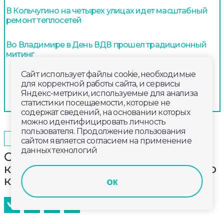
В Кольчугино на четырех улицах идет масштабный
ремонт теплосетей
Во Владимире в День ВДВ прошел традиционный
митинг
Сайт использует файлы cookie, необходимые
для корректной работы сайта, и сервисы
Яндекс-метрики, используемые для анализа
статистики посещаемости, которые не
содержат сведений, на основании которых
можно идентифицировать личность
пользователя. Продолжение пользования
2025-06-15
10:30
СПОРТ
сайтом является согласием на применение
данных технологий
Стартовал прием заявок на
конкурсе видеоклипов «С любовью
к своей семье, школе, Родине»
ок