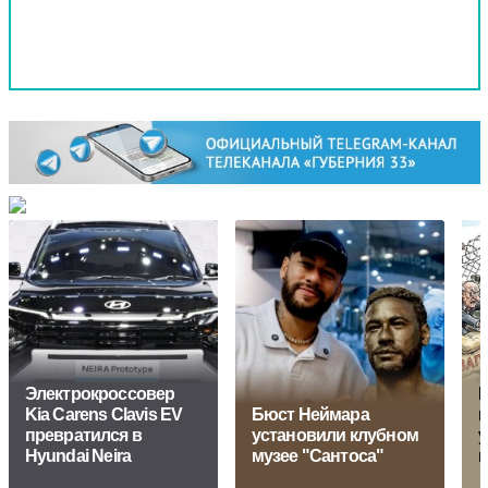
Электрокроссовер
М
Kia Carens Clavis EV
Бюст Неймара
п
превратился в
установили клубном
у
Hyundai Neira
музее "Сантоса"
к