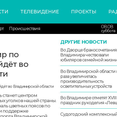
СТИ
ТЕЛЕВИДЕНИЕ
ПРОЕКТЫ
РА
08.08
рт
Происшествия
суббота
ДРУГИЕ НОВОСТИ
Во Дворце бракосочетания
ир по
Владимира чествовали
юбиляров семейной жизн
йдёт во
ти
Во Владимирской области в
раза увеличилась
производительность
осветительных устройств
ль станет центром
Во Владимире отметят XVIII
ых уголков нашей страны.
праздник рукоделия «Лев
аль цветных поясов по
ри поддержке
Судогодский комплексны
 спорта Владимирской