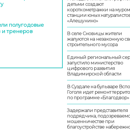
ту
детьми создают
короткометражки на муро
станции юных натуралисто
«Алешунино»
ели полугодовые
 и тренеров
В селе Сновицы жители
жалуются на незаконную св
строительного мусора
Единый региональный се
запустило министерство
цифрового развития
Владимирской области
В Суздале на бульваре Всп
Гоголя идет ремонт террит
по программе «Благодвор»
Задержали представителя
подрядчика, подозреваемо
мошенничестве при
благоустройстве набережн