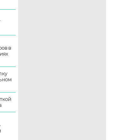
7
ров в
иях
лку
льном
иткой
а
ь
й