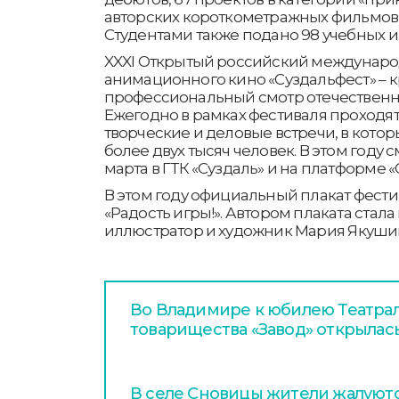
авторских короткометражных фильмов,
Студентами также подано 98 учебных и 
XXXI Открытый российский междунар
анимационного кино «Суздальфест» –
профессиональный смотр отечественн
Ежегодно в рамках фестиваля проход
творческие и деловые встречи, в кото
более двух тысяч человек. В этом году с
марта в ГТК «Суздаль» и на платформе «
В этом году официальный плакат фести
«Радость игры!». Автором плаката стал
иллюстратор и художник Мария Якуши
Во Владимире к юбилею Театра
товарищества «Завод» открылас
В селе Сновицы жители жалуютс