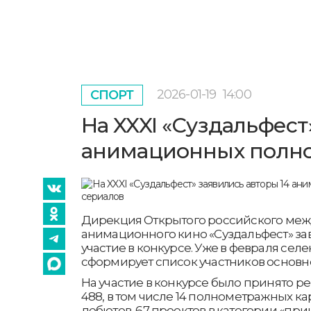
2026-01-19
14:00
СПОРТ
На XXXI «Суздальфест
анимационных полно
Дирекция Открытого российского меж
анимационного кино «Суздальфест» за
участие в конкурсе. Уже в февраля се
сформирует список участников основн
На участие в конкурсе было принято ре
488, в том числе 14 полнометражных кар
дебютов, 67 проектов в категории «при