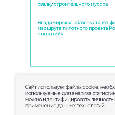
свалку строительного мусора
Владимирская область станет ф
маршруте пилотного проекта Р
открытий»
2026-01-19
10:00
СПОРТ
Сайт использует файлы cookie, необ
В план ремонта по н
используемые для анализа статисти
жизни» попало 13 км 
можно идентифицировать личность п
применение данных технологий