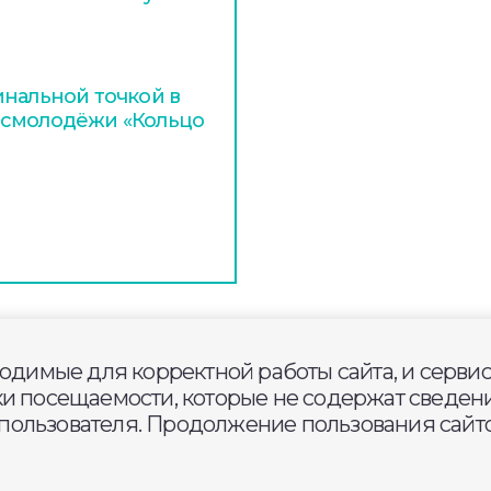
инальной точкой в
осмолодёжи «Кольцо
ходимые для корректной работы сайта, и серви
ацпроекту «Инфраструктура д
ки посещаемости, которые не содержат сведени
дорог в Собинском округе
ользователя. Продолжение пользования сайто