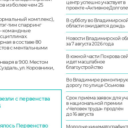
центр успешно участвует в
ов из более чем 25
проекте «АктивноеДолголе
формальный комплекс),
В субботу во Владимирско
 тэг-тим спарринг
области ожидается дождь
 – командные
исциплинах.
Новости Владимирской об
ная в составе 80
за 7 августа 2026 года
истов с ментальными
В южной части Покрова се
идет масштабное
нваря в 9:00. Местом
благоустройство
Суздаль, ул. Коровники,
Во Владимире ремонтиру
дорогу по улице Осьмова
Срок приёма заявок для уч
езли с первенства
в национальной премии
д
«Человек труда» продлён
до 16 августа
оялось Первенство
Молодые кинематографист