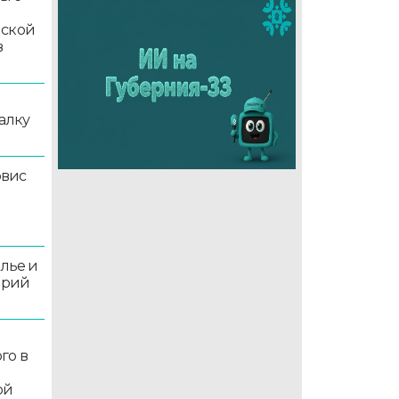
мской
в
алку
рвис
олье и
орий
го в
ой