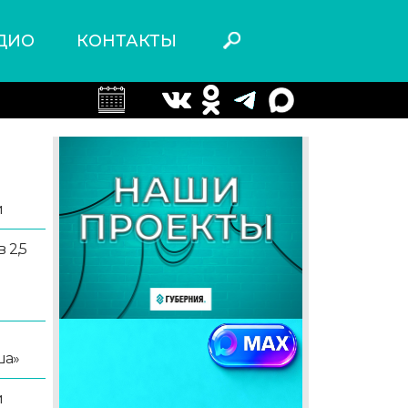
ДИО
КОНТАКТЫ
и
 2,5
ша»
й