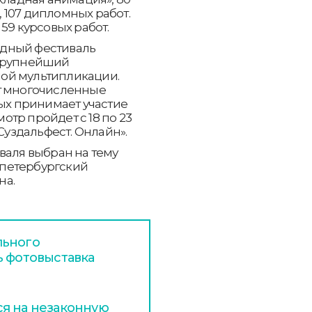
 107 дипломных работ.
59 курсовых работ.
одный фестиваль
 крупнейший
ой мультипликации.
ят многочисленные
рых принимает участие
мотр пройдет с 18 по 23
Суздальфест. Онлайн».
валя выбран на тему
а петербургский
на.
льного
ь фотовыставка
я на незаконную