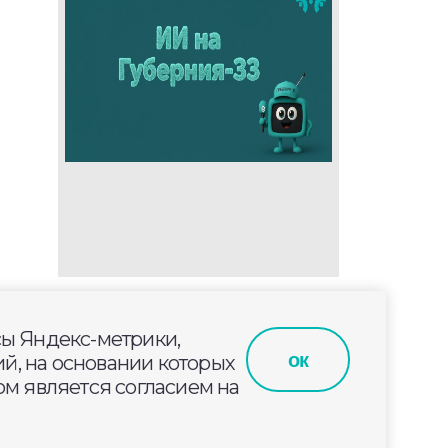
сы Яндекс-метрики,
ля
ок
й, на основании которых
м является согласием на