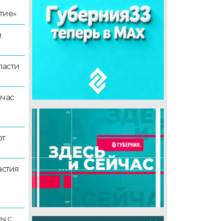
тие»
й
ласти
йчас
ют
астия
ы с