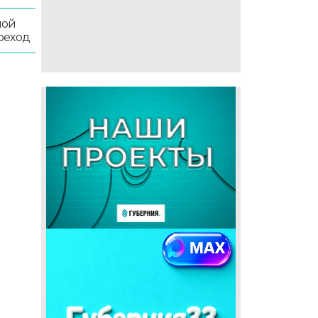
ной
реход