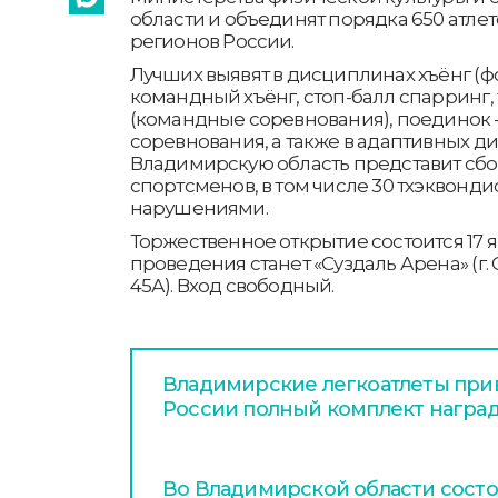
области и объединят порядка 650 атлет
регионов России.
Лучших выявят в дисциплинах хъёнг (
командный хъёнг, стоп-балл спарринг,
(командные соревнования), поединок
соревнования, а также в адаптивных д
Владимирскую область представит сбор
спортсменов, в том числе 30 тхэквонд
нарушениями.
Торжественное открытие состоится 17 я
проведения станет «Суздаль Арена» (г. 
45А). Вход свободный.
Владимирские легкоатлеты прив
России полный комплект награ
Во Владимирской области сост