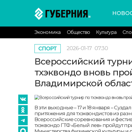
НОВО
Экономика
Общество
Культура
Спо
2026-01-17
07:30
СПОРТ
Всероссийский турн
тхэквондо вновь про
Владимирской облас
В эти выходные – 17 и 18 января – Сузда
притяжения для тхэквондистов из разн
Всероссийские соревнования и фестив
тхэквондо ГТФ «Белый лев» пройдут п
Министерства физической культуры и