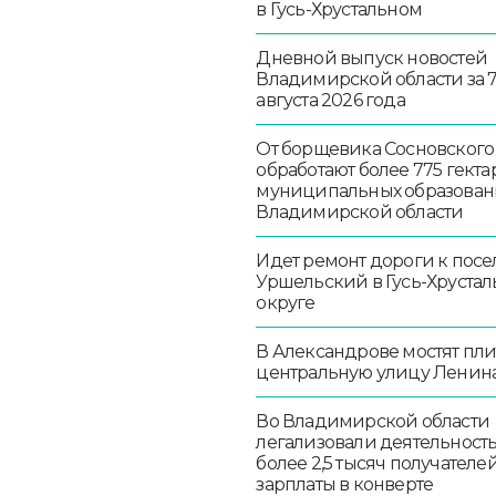
в Гусь-Хрустальном
Дневной выпуск новостей
Владимирской области за 
августа 2026 года
От борщевика Сосновского
обработают более 775 гекта
муниципальных образован
Владимирской области
Идет ремонт дороги к посе
Уршельский в Гусь-Хруста
округе
В Александрове мостят пл
центральную улицу Ленин
Во Владимирской области
легализовали деятельност
более 2,5 тысяч получателе
зарплаты в конверте