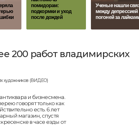
еряла
помидорам:
Ученые нашли свя
атерью
подкормки и уход
между депрессией
ошибки
после дождей
погоней за лайкам
ее 200 работ владимирских
 антиквара и бизнесмена.
лерею говорят только как
йствительно есть. 6 лет
арный магазин, спустя
скресенске в часе езды от