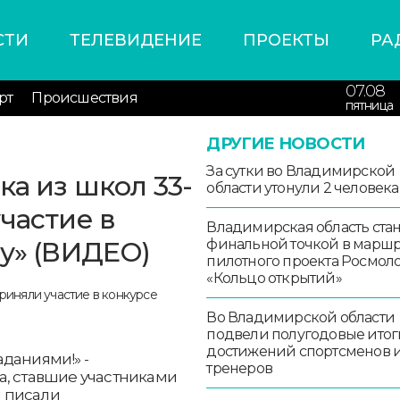
СТИ
ТЕЛЕВИДЕНИЕ
ПРОЕКТЫ
РА
07.08
рт
Происшествия
пятница
ДРУГИЕ НОВОСТИ
За сутки во Владимирской
ка из школ 33-
области утонули 2 человека
частие в
Владимирская область стан
ру» (ВИДЕО)
финальной точкой в маршр
пилотного проекта Росмо
«Кольцо открытий»
Во Владимирской области
подвели полугодовые итог
достижений спортсменов 
даниями!» -
тренеров
а, ставшие участниками
ы писали