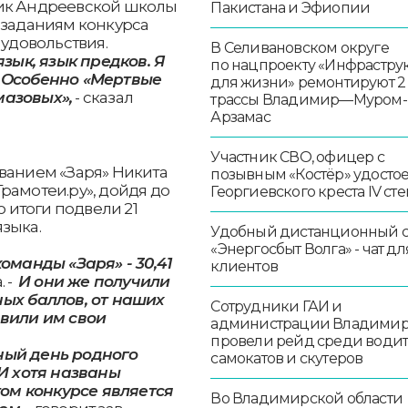
ник Андреевской школы
Пакистана и Эфиопии
 заданиям конкурса
 удовольствия.
В Селивановском округе
язык, язык предков. Я
по нацпроекту «Инфрастру
. Особенно «Мертвые
для жизни» ремонтируют 2
мазовых»,
- сказал
трассы Владимир—Муром-
Арзамас
Участник СВО, офицер с
ванием «Заря» Никита
позывным «Костёр» удосто
рамотеи.ру», дойдя до
Георгиевского креста IV ст
о итоги подвели 21
языка.
Удобный дистанционный 
«Энергосбыт Волга» - чат дл
оманды «Заря» - 30,41
клиентов
. -
И они же получили
ных баллов, от наших
Сотрудники ГАИ и
авили им свои
администрации Владими
провели рейд среди води
ный день родного
самокатов и скутеров
 И хотя названы
этом конкурсе является
Во Владимирской области