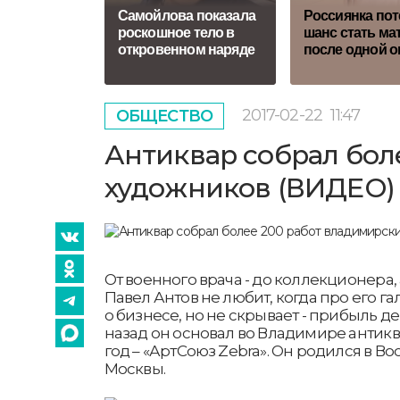
Самойлова показала
Россиянка пот
роскошное тело в
шанс стать м
откровенном наряде
после одной 
2017-02-22
11:47
ОБЩЕСТВО
Антиквар собрал бол
художников (ВИДЕО)
От военного врача - до коллекционера,
Павел Антов не любит, когда про его га
о бизнесе, но не скрывает - прибыль де
назад он основал во Владимире антикв
год – «АртСоюз Zebra». Он родился в Во
Москвы.