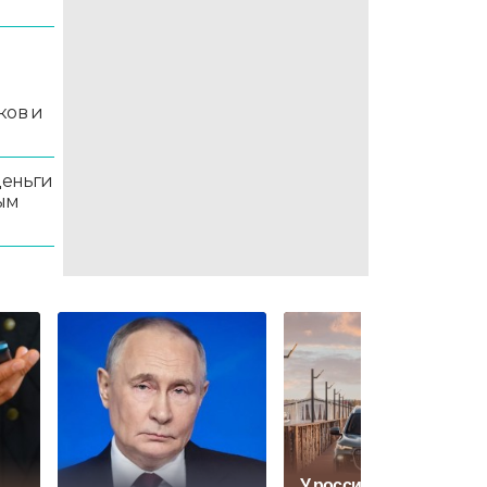
й
ков и
деньги
ым
У российского