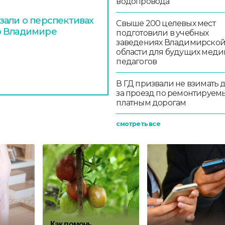
водопровода
зали о перспективах
Свыше 200 целевых мест
о Владимире
подготовили в учебных
заведениях Владимирско
области для будущих меди
педагогов
В ГД призвали не взимать 
за проезд по ремонтируем
платным дорогам
смотреть все
Как помочь