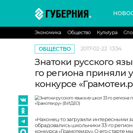
НОВО
Экономика
Общество
Культура
Спо
2017-02-22
13:34
ОБЩЕСТВО
Знатоки русского язы
го региона приняли у
конкурсе «Грамотеи.
«Наконец-то загрузили интересными за
обрадовались школьники 33-го регион
конкурса «Грамотеи.ру». О его старте м