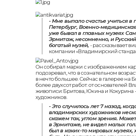
- Мне выпало счастье учиться в 
Петербург, Военно-медицинская
уже бывал в главных музеях Сан
Эрмитаж, несомненно, и Русский
богатый музей,
- рассказывает в
компании «Владимирский стандар
Он собирал марки с изображением карт
подозревал, что в сознательном возра
в нечто большее. Сейчас в галерее на
более двухсот работ: от основателей 
живописи: Бритова, Юкина и Кокурина 
художников.
- Это случилось лет 7 назад, ког
владимирских художников неско
скажем так, углом зрения. Может
в Эрмитаже, не видел малых го
был в каких-то мировых музеях, 