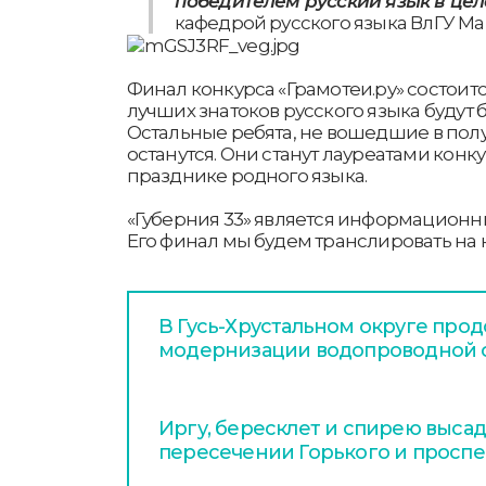
победителем русский язык в це
кафедрой русского языка ВлГУ М
Финал конкурса «Грамотеи.ру» состоится
лучших знатоков русского языка будут 
Остальные ребята, не вошедшие в пол
останутся. Они станут лауреатами конку
празднике родного языка.
«Губерния 33» является информационн
Его финал мы будем транслировать на
В Гусь-Хрустальном округе про
модернизации водопроводной 
Иргу, бересклет и спирею высад
пересечении Горького и проспе