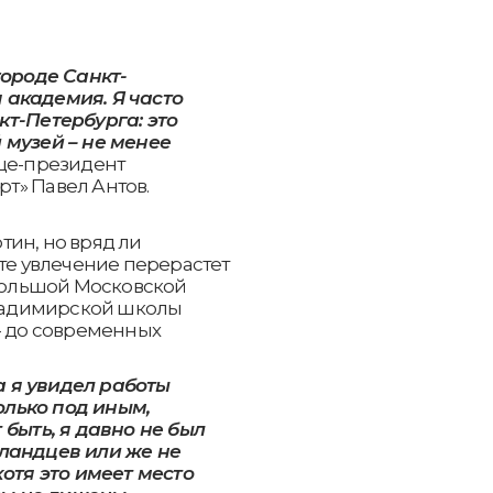
городе Санкт-
 академия. Я часто
кт-Петербурга: это
 музей – не менее
ице-президент
т» Павел Антов.
ин, но вряд ли
сте увлечение перерастет
 Большой Московской
Владимирской школы
- до современных
да я увидел работы
лько под иным,
 быть, я давно не был
лландцев или же не
хотя это имеет место