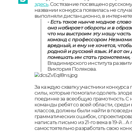
здесь
. Состязание посвящено русскому 
названии конкурса появилась не случай
выполняли дистанционно, в интернете
- Есть такое нынче модное слово
она набирает обороты и в образ
что мы выстроим эту нашу часть
команд с профессором Незнамик
вредный, и ему не хочется, чтоб
родной и русский язык. И вот он 
помешать им стать грамотеями,
Владимирского института развит
Виктория Полякова.
За каждую схватку участники конкурса
силы, которые помогали одолеть злоде
поединке за всеобщую грамотность. С
команды ребят со всей области, среди 
классов, должны были найти в повсе
грамматических ошибок, спроектирова
написать письмо из 21-го века в 19-й… А
самостоятельно разработать свою конк