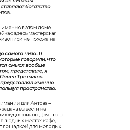
ины не лишены
дставляют богатство
нтов.
 именно в этом доме
ейчас здесь мастерская
живописи не похожа на
до самого низа. Я
которые говорили, что
ется смысл вообще
ом, представьте, я
 Павел Третьяков.
 представлял именно
пользуя пространство.
нимании для Антова –
 задача вывести на
х художников. Для этого
в людных местах: кафе,
й площадкой для молодых