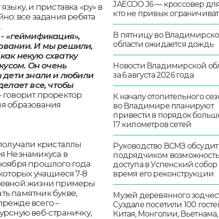
JAECOO J6 — кроссовер для 
языку, и приставка «ру» в
кто не привык ограничиват
но: все задания ребята
.
В пятницу во Владимирск
 - «геймификация»,
области ожидается дождь
овании. И мы решили,
 как некую схватку
усом. Он очень
Новости Владимирской об
ы дети знали и любили
за 6 августа 2026 года
делает все, чтобы
- говорит проректор
К началу отопительного сез
ия образования
во Владимире планируют
привести в порядок больш
17 километров сетей
 получали кристаллы
Руководство ВСМЗ обсудит
я Незнамикуса в
подрядчиком возможност
 ноября прошлого года
доступа в Успенский собор
которых учащиеся 7-8
время его реконструкции
дневной жизни примеры
ть памятник букве,
Музей деревянного зодчест
 прежде всего –
Суздале посетили 100 госте
урсную веб-страничку,
Китая, Монголии, Вьетнама,