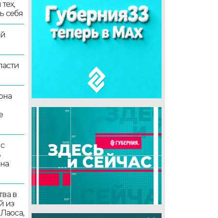
тех,
ь себя
ой
ласти
она
е
 с
ь
 на
ва в
й из
 Лаоса,