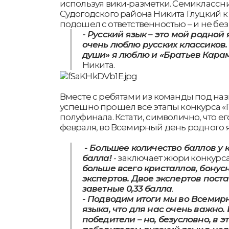
используя вики-разметки. Семикласс
Судогодского района Никита Глуцкий к
подошел с ответственностью – и не без
- Русский язык – это мой родной 
очень люблю русских классиков
души» я люблю и «Братьев Кара
Никита.
Вместе с ребятами из команды под наз
успешно прошел все этапы конкурса «Г
полуфинала. Кстати, символично, что ег
февраля, во Всемирный день родного 
- Большее количество баллов у к
балла!
- заключает жюри конкурса
больше всего кристаллов, бонус
экспертов. Двое экспертов пост
заветные 0,33 балла
.
- Подводим итоги мы во Всемир
языка, что для нас очень важно.
победители – но, безусловно, в 