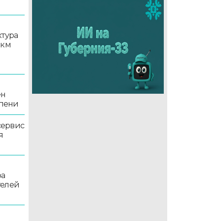
ктура
 км
ен
епени
сервис
я
ра
телей