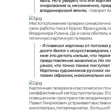
быть. Но я увидел, что эти карт
очарования и, несомненно, пре
владимирской земли,
- говорит А
Местоположение галереи символично:
свои работы писал Борис Французов, с
Владимира Рузина. Да и сама обитель 
типичную картинную галерею.
- Я повесил картины от потолка 
долго бился с искусствоведами, 
мне это делать нельзя, что теря
представления живописи. Но пот
узнал, что точно также поступал
Картины художников русских он
таким образом, максимально ис
Картинная галерея в классическом по
неэффективный метод пропаганды. Его
освещенное пространство владимирски
Павел Генрихович устраивает выставки 
кинотеатрах, гипермаркетах. Большо