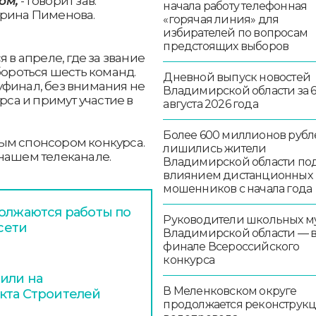
лом,
- говорит зав.
начала работу телефонная
арина Пименова.
«горячая линия» для
избирателей по вопросам
предстоящих выборов
 в апреле, где за звание
бороться шесть команд.
Дневной выпуск новостей
уфинал, без внимания не
Владимирской области за 
рса и примут участие в
августа 2026 года
Более 600 миллионов рубл
ым спонсором конкурса.
лишились жители
 нашем телеканале.
Владимирской области по
влиянием дистанционных
мошенников с начала года
должаются работы по
Руководители школьных м
сети
Владимирской области — 
финале Всероссийского
конкурса
или на
В Меленковском округе
кта Строителей
продолжается реконструк