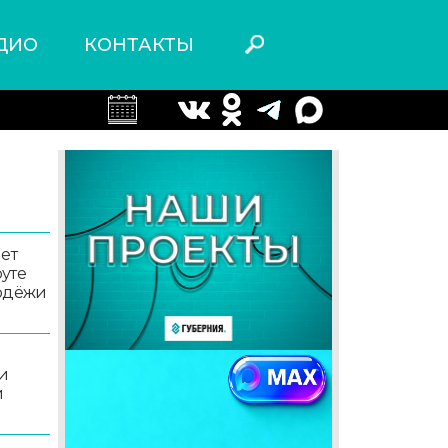
ДИО
КОНТАКТЫ
ет
уте
лодёжи
и
и