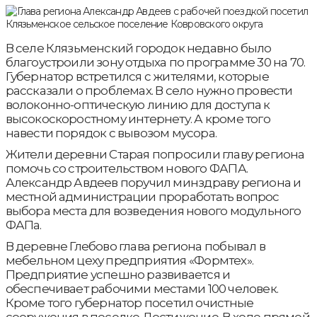
В селе Клязьменский городок недавно было
благоустроили зону отдыха по программе 30 на 70.
Губернатор встретился с жителями, которые
рассказали о проблемах. В село нужно провести
волоконно-оптическую линию для доступа к
высокоскоростному интернету. А кроме того
навести порядок с вывозом мусора.
Жители деревни Старая попросили главу региона
помочь со строительством нового ФАПА.
Александр Авдеев поручил минздраву региона и
местной администрации проработать вопрос
выбора места для возведения нового модульного
ФАПа.
В деревне Глебово глава региона побывал в
мебельном цеху предприятия «Формтех».
Предприятие успешно развивается и
обеспечивает рабочими местами 100 человек.
Кроме того губернатор посетил очистные
сооружения в поселке Достижение. В ходе прямой