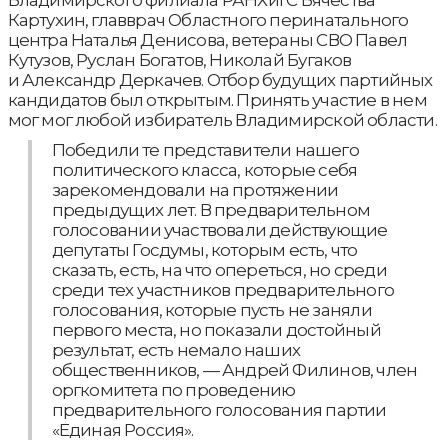
Владимирского филиала РАНХиГС Вячества
Картухин, главврач Областного перинатального
центра Наталья Денисова, ветераны СВО Павел
Кутузов, Руслан Богатов, Николай Бугаков
и Александр Деркачев. Отбор будущих партийных
кандидатов был открытым. Принять участие в нем
мог мог любой избиратель Владимирской области.
Победили те представители нашего
политического класса, которые себя
зарекомендовали на протяжении
предыдущих лет. В предварительном
голосовании участвовали действующие
депутаты Госдумы, которым есть, что
сказать, есть, на что опереться, но среди
среди тех участников предварительного
голосования, которые пусть не заняли
первого места, но показали достойный
результат, есть немало наших
общественников, — Андрей Филинов, член
оргкомитета по проведению
предварительного голосования партии
«Единая Россия».