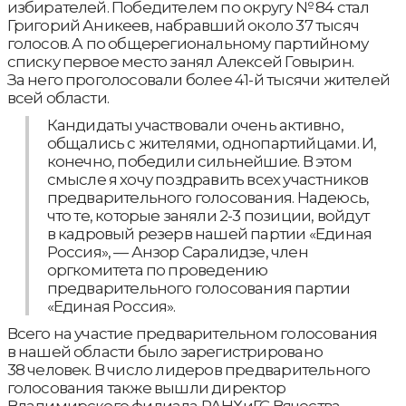
избирателей. Победителем по округу № 84 стал
Григорий Аникеев, набравший около 37 тысяч
голосов. А по общерегиональному партийному
списку первое место занял Алексей Говырин.
За него проголосовали более 41-й тысячи жителей
всей области.
Кандидаты участвовали очень активно,
общались с жителями, однопартийцами. И,
конечно, победили сильнейшие. В этом
смысле я хочу поздравить всех участников
предварительного голосования. Надеюсь,
что те, которые заняли 2-3 позиции, войдут
в кадровый резерв нашей партии «Единая
Россия», — Анзор Саралидзе, член
оргкомитета по проведению
предварительного голосования партии
«Единая Россия».
Всего на участие предварительном голосования
в нашей области было зарегистрировано
38 человек. В число лидеров предварительного
голосования также вышли директор