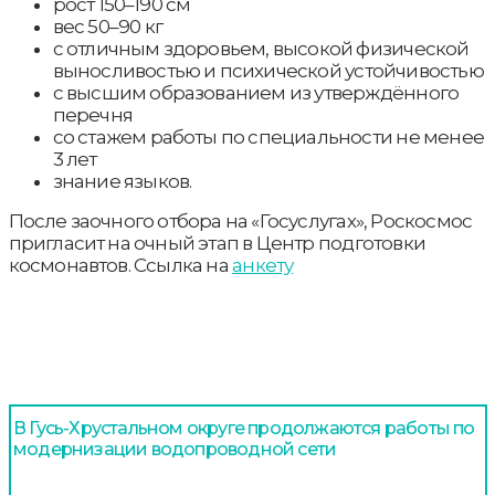
рост 150–190 см
вес 50–90 кг
с отличным здоровьем, высокой физической
выносливостью и психической устойчивостью
с высшим образованием из утверждённого
перечня
со стажем работы по специальности не менее
3 лет
знание языков.
После заочного отбора на «Госуслугах», Роскосмос
пригласит на очный этап в Центр подготовки
космонавтов. Ссылка на
анкету
В Гусь-Хрустальном округе продолжаются работы по
модернизации водопроводной сети