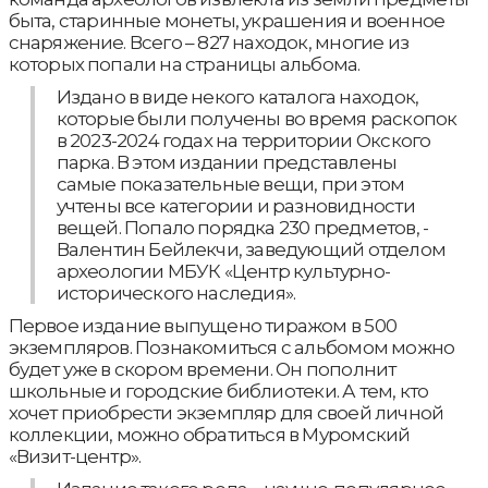
быта, старинные монеты, украшения и военное
снаряжение. Всего – 827 находок, многие из
которых попали на страницы альбома.
Издано в виде некого каталога находок,
которые были получены во время раскопок
в 2023-2024 годах на территории Окского
парка. В этом издании представлены
самые показательные вещи, при этом
учтены все категории и разновидности
вещей. Попало порядка 230 предметов, -
Валентин Бейлекчи, заведующий отделом
археологии МБУК «Центр культурно-
исторического наследия».
Первое издание выпущено тиражом в 500
экземпляров. Познакомиться с альбомом можно
будет уже в скором времени. Он пополнит
школьные и городские библиотеки. А тем, кто
хочет приобрести экземпляр для своей личной
коллекции, можно обратиться в Муромский
«Визит-центр».