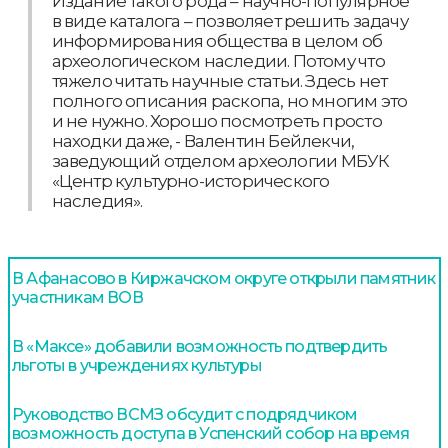
Издание такого рода – научно-популярное
в виде каталога – позволяет решить задачу
информирования общества в целом об
археологическом наследии. Потому что
тяжело читать научные статьи. Здесь нет
полного описания раскопа, но многим это
и не нужно. Хорошо посмотреть просто
находки даже, - Валентин Бейлекчи,
заведующий отделом археологии МБУК
«Центр культурно-исторического
наследия».
В Афанасово в Киржачском округе открыли памятник
участникам ВОВ
В «Максе» добавили возможность подтвердить
льготы в учреждениях культуры
Руководство ВСМЗ обсудит с подрядчиком
возможность доступа в Успенский собор на время