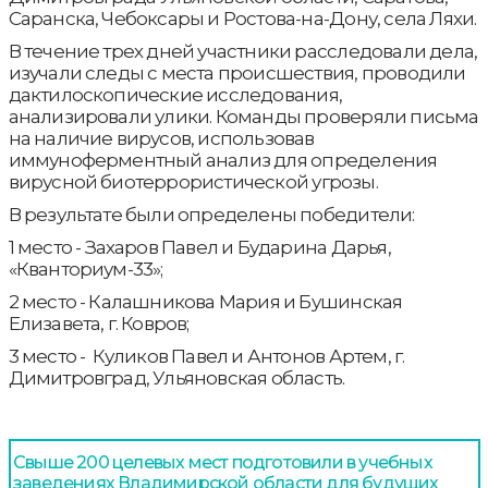
Саранска, Чебоксары и Ростова-на-Дону, села Ляхи.
В течение трех дней участники расследовали дела,
изучали следы с места происшествия, проводили
дактилоскопические исследования,
анализировали улики. Команды проверяли письма
на наличие вирусов, использовав
иммуноферментный анализ для определения
вирусной биотеррористической угрозы.
В результате были определены победители:
1 место - Захаров Павел и Бударина Дарья,
«Кванториум-33»;
2 место - Калашникова Мария и Бушинская
Елизавета, г. Ковров;
3 место - Куликов Павел и Антонов Артем, г.
Димитровград, Ульяновская область.
Свыше 200 целевых мест подготовили в учебных
заведениях Владимирской области для будущих