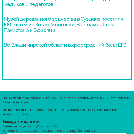
медиков и педагогов
Музей деревянного зодчества в Суздале посетили
100 гостей из Китая, Монголии, Вьетнама, Лаоса,
Пакистана и Эфиопии
Во Владимирской области вырос средний балл ЕГЭ
Наши партнеры: радио «LikeFm» 107,9 Fm во Владимире и 102,8 Fm в городе
Александрове
Использование материалов сайта допускается только при наличии
активной ссылки.
Выходные данные:
Сетевое издание: «Губерния 33»
Учредитель: ООО «Телерадиокомпания «Губерния-33»