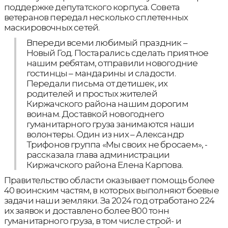
поддержке депутатского корпуса. Совета
ветеранов передал несколько сплетенных
маскировочных сетей.
Впереди всеми любимый праздник –
Новый Год. Постарались сделать приятное
нашим ребятам, отправили новогодние
гостинцы – мандарины и сладости.
Передали письма от детишек, их
родителей и простых жителей
Киржачского района нашим дорогим
воинам. Доставкой новогоднего
гуманитарного груза занимаются наши
волонтеры. Один из них – Александр
Трифонов группа «Мы своих не бросаем», -
рассказала глава администрации
Киржачского района Елена Карпова.
Правительство области оказывает помощь более
40 воинским частям, в которых выполняют боевые
задачи наши земляки. За 2024 год отработано 224
их заявок и доставлено более 800 тонн
гуманитарного груза, в том числе строй- и