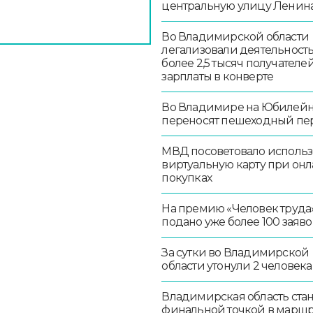
центральную улицу Ленин
Во Владимирской области
легализовали деятельност
более 2,5 тысяч получателе
зарплаты в конверте
Во Владимире на Юбилей
переносят пешеходный пе
МВД посоветовало использ
виртуальную карту при онл
покупках
На премию «Человек труда
подано уже более 100 заяво
За сутки во Владимирской
области утонули 2 человека
Владимирская область стан
финальной точкой в маршр