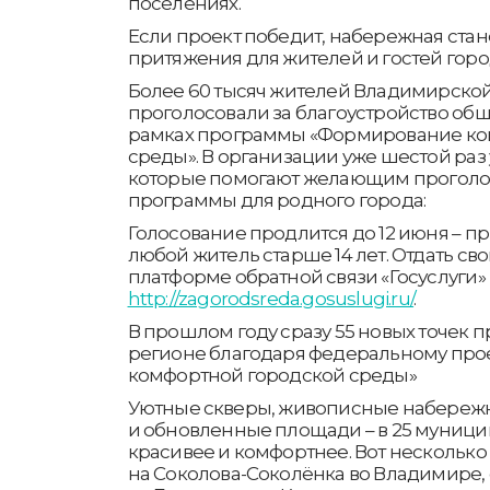
поселениях.
Если проект победит, набережная ста
притяжения для жителей и гостей горо
Более 60 тысяч жителей Владимирской
проголосовали за благоустройство об
рамках программы «Формирование ко
среды». В организации уже шестой раз
которые помогают желающим проголо
программы для родного города:
Голосование продлится до 12 июня – п
любой житель старше 14 лет. Отдать св
платформе обратной связи «Госуслуги»
http://zagorodsreda.gosuslugi.ru/
.
В прошлом году сразу 55 новых точек 
регионе благодаря федеральному про
комфортной городской среды»
Уютные скверы, живописные набереж
и обновленные площади – в 25 муницип
красивее и комфортнее. Вот несколько
на Соколова-Соколёнка во Владимире, 