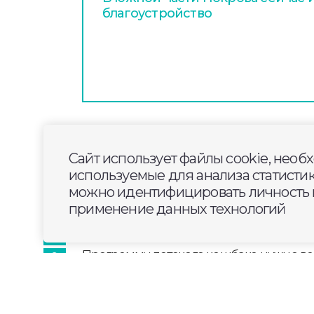
благоустройство
2026-05-17
11:00
ОБЩЕСТВО
Сайт использует файлы cookie, необ
В ГД предложили вве
используемые для анализа статисти
детей с родителями
можно идентифицировать личность п
применение данных технологий
Программу детского кешбэка нужно ве
распространить ее не только на покупк
лагеря, но и на турпоездки детей вмес
ТАСС заявила
первый зампред комитет
по информполитике Марина Ким («Спра