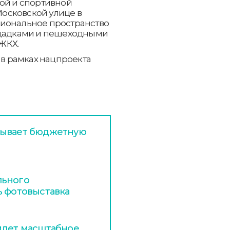
кой и спортивной
осковской улице в
циональное пространство
лощадками и пешеходными
ЖКХ.
 в рамках нацпроекта
тывает бюджетную
льного
ь фотовыставка
идет масштабное