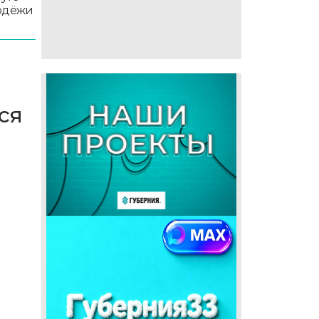
лодёжи
ся