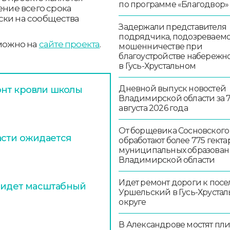
по программе «Благодвор»
ение всего срока
ски на сообщества
Задержали представителя
подрядчика, подозреваемо
 можно на
сайте проекта
.
мошенничестве при
благоустройстве набережн
в Гусь-Хрустальном
Дневной выпуск новостей
онт кровли школы
Владимирской области за 
августа 2026 года
От борщевика Сосновского
асти ожидается
обработают более 775 гекта
муниципальных образован
Владимирской области
Идет ремонт дороги к посе
х идет масштабный
Уршельский в Гусь-Хруста
округе
В Александрове мостят пл