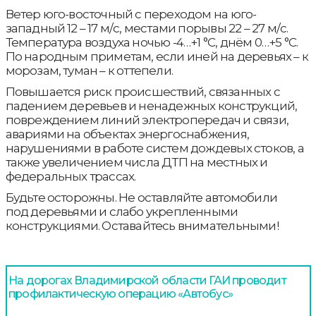
Ветер юго-восточный с переходом на юго-
западный 12 – 17 м/с, местами порывы 22 – 27 м/с.
Температура воздуха ночью -4…+1 °С, днём 0…+5 °С.
По народным приметам, если иней на деревьях – к
морозам, туман – к оттепели.
Повышается риск происшествий, связанных с
падением деревьев и ненадежных конструкций,
повреждением линий электропередач и связи,
авариями на объектах энергоснабжения,
нарушениями в работе систем дождевых стоков, а
также увеличением числа ДТП на местных и
федеральных трассах.
Будьте осторожны. Не оставляйте автомобили
под деревьями и слабо укрепленными
конструкциями. Оставайтесь внимательными!
На дорогах Владимирской области ГАИ проводит
профилактическую операцию «Автобус»