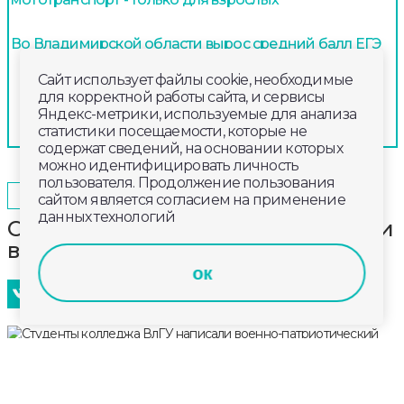
Во Владимирской области вырос средний балл ЕГЭ
Сайт использует файлы cookie, необходимые
для корректной работы сайта, и сервисы
Яндекс-метрики, используемые для анализа
статистики посещаемости, которые не
содержат сведений, на основании которых
можно идентифицировать личность
пользователя. Продолжение пользования
2024-11-24
11:00
ОБЩЕСТВО
сайтом является согласием на применение
данных технологий
Студенты колледжа ВлГУ написали
военно-патриотический диктант
ок
Студенты проверили свои знания о героях,
полководцах, битвах и сражениях, культурном