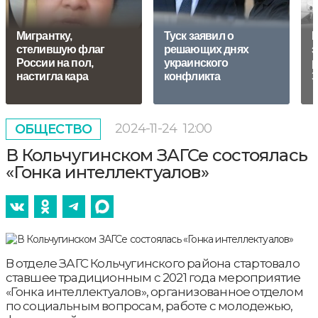
Мигрантку,
Туск заявил о
И
стелившую флаг
решающих днях
з
России на пол,
украинского
р
настигла кара
конфликта
Э
2024-11-24
12:00
ОБЩЕСТВО
В Кольчугинском ЗАГСе состоялась
«Гонка интеллектуалов»
В отделе ЗАГС Кольчугинского района стартовало
ставшее традиционным с 2021 года мероприятие
«Гонка интеллектуалов», организованное отделом
по социальным вопросам, работе с молодежью,