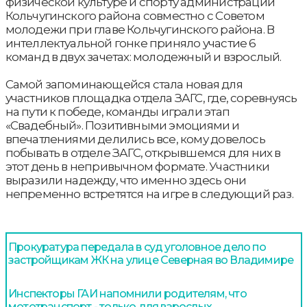
физической культуре и спорту администрации
Кольчугинского района совместно с Советом
молодежи при главе Кольчугинского района. В
интеллектуальной гонке приняло участие 6
команд в двух зачетах: молодежный и взрослый.
Самой запоминающейся стала новая для
участников площадка отдела ЗАГС, где, соревнуясь
на пути к победе, команды играли этап
«Свадебный». Позитивными эмоциями и
впечатлениями делились все, кому довелось
побывать в отделе ЗАГС, открывшемся для них в
этот день в непривычном формате. Участники
выразили надежду, что именно здесь они
непременно встретятся на игре в следующий раз.
Прокуратура передала в суд уголовное дело по
застройщикам ЖК на улице Северная во Владимире
Инспекторы ГАИ напомнили родителям, что
мототранспорт - только для взрослых