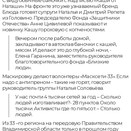
С виду обычные баночки с надписью «Каши от
Наташи». На фронте это уже узнаваемый бренд.
Блюда готовят супруги Наталья и Дмитрий Репета
из Головино. Председателю Фонда «Защитники
Отечества» Анне Цивилевой показывают и
новинку. Кашу гороховую с копченостями.
Вечером после работы домой,
закладывают в автоклав баночки с кашей,
мясом. И делают это до глубокой ночи, -
Елена Гаранина, заместитель руководителя
благотоворительного фонда «Близкие
люди».
Маскировку делают волонтеры «Масксети-33». Если
надо с антипреном – такие не горят, говорит
руководитель группы Наталья Соловьёва.
У нас почти 4 тысячи сетей за год. – Сколько
людей изготавливает?- 28 пунктов. Около
тысячи. Активисты где-то пятьсот. – Столько
людей.
Из 33 –го региона на передовую Правительством
Владимирской области только в прошлом году