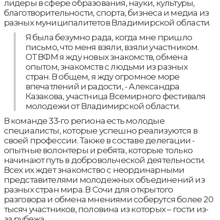
лидеры в сфере образования, науки, культуры,
благотворительности, спорта, бизнеса и медиа из
разных муниципалитетов Владимирской области.
Я была безумно рада, когда мне пришло
письмо, что меня взяли, взяли участником.
ОТ ВФМ я жду новых знакомств, обмена
опытом, знакомств с людьми из разных
стран. В общем, я жду огромное море
впечатлений и радости, - Александра
Казакова, участница Всемирного фестиваля
молодежи от Владимирской области.
В команде 33-го региона есть молодые
специалисты, которые успешно реализуются в
своей профессии. Также в составе делегации -
опытные волонтеры и ребята, которые только
начинают путь в добровольческой деятельности.
Всех их ждет знакомство с неординарными
представителями молодежных объединений из
разных стран мира. В Сочи для открытого
разговора и обмена мнениями соберутся более 20
тысяч участников, половина из которых – гости из-
за рубежа.