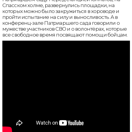
Спасском холме, развернулись площадки, на
которых можно было закружиться в хороводе и
пройти испытание на силу и выносливость. А в
конференц-зале Патриаршего сада говорили о
мужестве участников СВО и о волонтёрах, которые
все свободное время посвящают помощи бойцам.