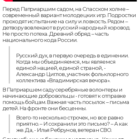
Перед Патриаршим садом, на Спасском холме –
современный вариант молодецких игр. Подростки
проходят испытание на силу и ловкость. Рядом –
детвору вовлекают в русский народный хоровод.
Не просто потеха. Древний обряд – часть
национального кода России.
Русский дух, в первую очередь в единении.
Когда мы объединяемся, мы являемся
единой нацией, единой страной, -
Александр Циглов, участник фольклорного
коллектива «Владимирская вечора».
В Патриаршем саду серебряные волонтеры и
начинающие добровольцы - готовят к отправке
помощь бойцам. Важная часть посылок – письма
детей. На фронте они бесценны.
Всего-то несколько строчек, но все равно
приятно. – И сохранили это письмо? – А как
же. Да, - Илья Ребрунов, ветеран СВО.