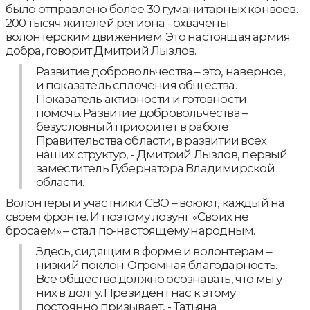
было отправлено более 30 гуманитарных конвоев.
200 тысяч жителей региона - охвачены
волонтерским движением. Это настоящая армия
добра, говорит Дмитрий Лызлов.
Развитие добровольчества – это, наверное,
и показатель сплочения общества.
Показатель активности и готовности
помочь. Развитие добровольчества –
безусловный приоритет в работе
Правительства области, в развитии всех
наших структур, - Дмитрий Лызлов, первый
заместитель Губернатора Владимирской
области.
Волонтеры и участники СВО – воюют, каждый на
своем фронте. И поэтому лозунг «Своих не
бросаем» – стал по-настоящему народным.
Здесь, сидящим в форме и волонтерам –
низкий поклон. Огромная благодарность.
Все общество должно осознавать, что мы у
них в долгу. Президент нас к этому
постоянно призывает, - Татьяна