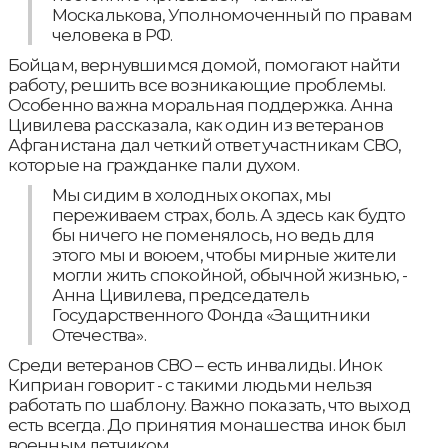
Москалькова, Уполномоченный по правам
человека в РФ.
Бойцам, вернувшимся домой, помогают найти
работу, решить все возникающие проблемы.
Особенно важна моральная поддержка. Анна
Цивилева рассказала, как один из ветеранов
Афганистана дал четкий ответ участникам СВО,
которые на гражданке пали духом.
Мы сидим в холодных окопах, мы
переживаем страх, боль. А здесь как будто
бы ничего не поменялось, но ведь для
этого мы и воюем, чтобы мирные жители
могли жить спокойной, обычной жизнью, -
Анна Цивилева, председатель
Государственного Фонда «Защитники
Отечества».
Среди ветеранов СВО – есть инвалиды. Инок
Киприан говорит - с такими людьми нельзя
работать по шаблону. Важно показать, что выход
есть всегда. До принятия монашества инок был
военным летчиком.