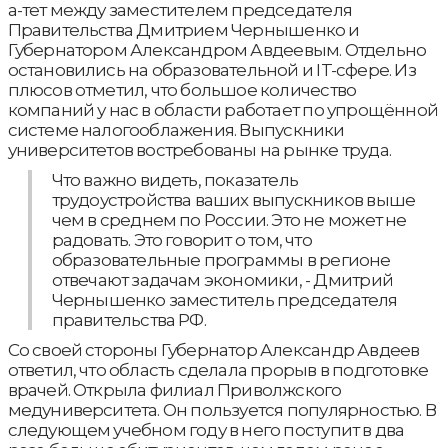
а-тет между заместителем председателя
Правительства Дмитрием Чернышенко и
Губернатором Александром Авдеевым. Отдельно
остановились на образовательной и IT-сфере. Из
плюсов отметил, что большое количество
компаний у нас в области работает по упрощённой
системе налогооблажения. Выпускники
университетов востребованы на рынке труда.
Что важно видеть, показатель
трудоустройства ваших выпускников выше
чем в среднем по России. Это не может не
радовать. Это говорит о том, что
образовательные программы в регионе
отвечают задачам экономики, - Дмитрий
Чернышенко заместитель председателя
правительства РФ.
Со своей стороны Губернатор Александр Авдеев
ответил, что область сделала прорыв в подготовке
врачей. Открыла филиал Приволжского
медуниверситета. Он пользуется популярностью. В
следующем учебном году в него поступит в два