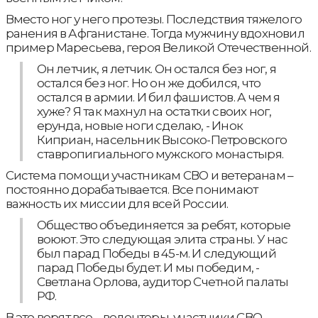
Вместо ног у него протезы. Последствия тяжелого
ранения в Афганистане. Тогда мужчину вдохновил
пример Маресьева, героя Великой Отечественной.
Он летчик, я летчик. Он остался без ног, я
остался без ног. Но он же добился, что
остался в армии. И бил фашистов. А чем я
хуже? Я так махнул на остатки своих ног,
ерунда, новые ноги сделаю, - Инок
Киприан, насельник Высоко-Петровского
ставропигиального мужского монастыря.
Система помощи участникам СВО и ветеранам –
постоянно дорабатывается. Все понимают
важность их миссии для всей России.
Общество объединяется за ребят, которые
воюют. Это следующая элита страны. У нас
был парад Победы в 45-м. И следующий
парад Победы будет. И мы победим, -
Светлана Орлова, аудитор Счетной палаты
РФ.
В это верят все – волонтеры, участники СВО,