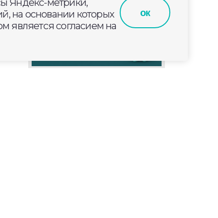
сы Яндекс-метрики,
ок
й, на основании которых
м является согласием на
на