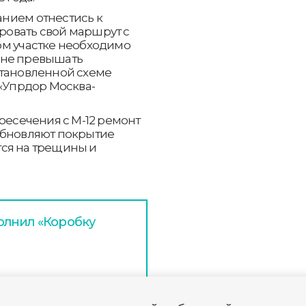
нием отнестись к
овать свой маршрут с
ом участке необходимо
 не превышать
становленной схеме
 «Упрдор Москва-
ресечения с М-12 ремонт
обновляют покрытие
ся на трещины и
олнил «Коробку
ром завершается