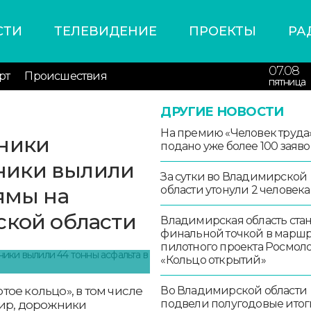
СТИ
ТЕЛЕВИДЕНИЕ
ПРОЕКТЫ
РА
07.08
рт
Происшествия
пятница
ДРУГИЕ НОВОСТИ
На премию «Человек труда
дники
подано уже более 100 заяво
ники вылили
За сутки во Владимирской
ямы на
области утонули 2 человека
ской области
Владимирская область стан
финальной точкой в маршр
пилотного проекта Росмо
«Кольцо открытий»
отое кольцо», в том числе
Во Владимирской области
подвели полугодовые итог
мир, дорожники