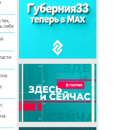
и
тех,
ь себя
ой
ласти
она
е
 с
ь
 на