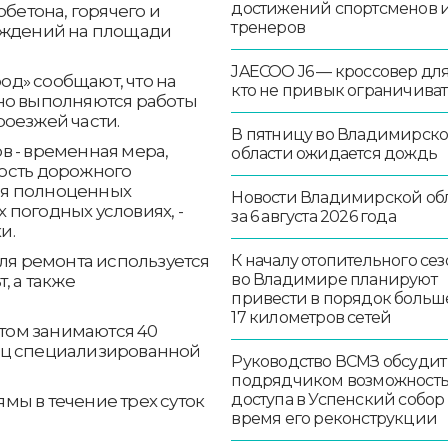
достижений спортсменов 
обетона, горячего и
тренеров
реждений на площади
JAECOO J6 — кроссовер для 
д» сообщают, что на
кто не привык ограничиват
но выполняются работы
оезжей части.
В пятницу во Владимирск
в - временная мера,
области ожидается дождь
ость дорожного
ия полноценных
Новости Владимирской об
погодных условиях, -
за 6 августа 2026 года
и.
для ремонта используется
К началу отопительного сез
во Владимире планируют
, а также
привести в порядок больш
17 километров сетей
том занимаются 40
иц специализированной
Руководство ВСМЗ обсудит
подрядчиком возможност
доступа в Успенский собор
 ямы в течение трех суток
время его реконструкции