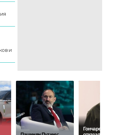
ция
й
ков и
Гончаренко: США
Пашинян Путину:
отказались от