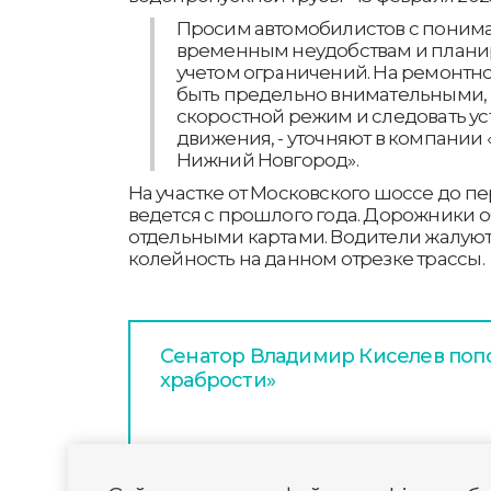
Просим автомобилистов с понима
временным неудобствам и планир
учетом ограничений. На ремонтн
быть предельно внимательными,
скоростной режим и следовать у
движения, - уточняют в компании
Нижний Новгород».
На участке от Московского шоссе до пе
ведется с прошлого года. Дорожники 
отдельными картами. Водители жалуют
колейность на данном отрезке трассы.
Сенатор Владимир Киселев поп
храбрости»
В деревне Афанасово округа Му
строительство нового тротуара