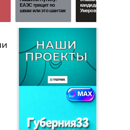
ЕАЭС трещит по
кандидатуры
швам или это шантаж
Умерова
ли