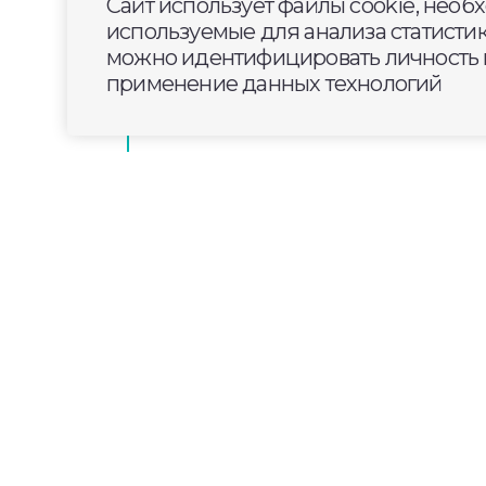
Сайт использует файлы cookie, необ
используемые для анализа статисти
можно идентифицировать личность п
ДСУ-3 асфальтирует проезжую ча
применение данных технологий
Мосино
2025-01-13
08:40
ОБЩЕСТВО
Школьников Владими
«Урок цифры» по киб
искусственному инте