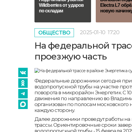
Wildberries от ударов
Electra L7 обр
по складам
новую начинк
2025-01-10
17:20
ОБЩЕСТВО
На федеральной трас
проезжую часть
Федеральные дорожники сегодня прис
водопропускной трубы на участке прот
поворота в микрорайон Энергетик. С 10
движения по направлению во Владими
организован по полосам московского н
каждую сторону.
Далее дорожники проведут работы на
трассы. Ориентировочные сроки заве
водопропускной трубы - 15 февраля 2025