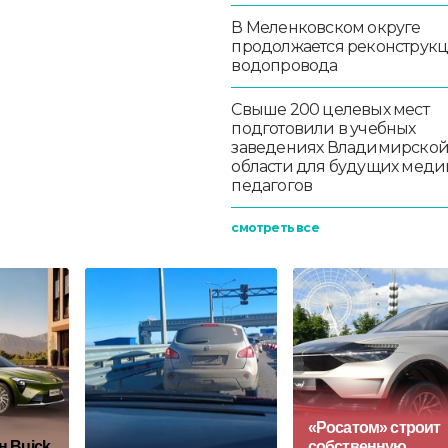
В Меленковском округе
продолжается реконструк
водопровода
Свыше 200 целевых мест
подготовили в учебных
заведениях Владимирско
области для будущих меди
педагогов
смотреть все
«Росатом» строит
н Buick
собственную