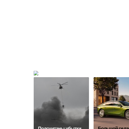
Подсчитаны убытки
Большой седа