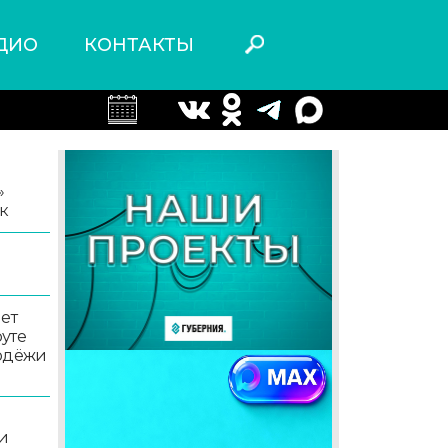
ДИО
КОНТАКТЫ
»
к
ет
уте
лодёжи
и