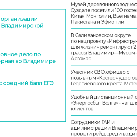
Музей деревянного зодчест
Суздале посетили 100 госте
Китая, Монголии, Вьетнама,
и организации
Пакистана и Эфиопии
 Владимирской
В Селивановском округе
по нацпроекту «Инфрастру
для жизни» ремонтируют 2
трассы Владимир—Муром-
ловное дело по
Арзамас
ерная во Владимире
Участник СВО, офицер с
позывным «Костёр» удосто
 средний балл ЕГЭ
Георгиевского креста IV ст
Удобный дистанционный 
«Энергосбыт Волга» - чат дл
клиентов
Сотрудники ГАИ и
администрации Владими
провели рейд среди води