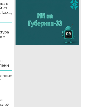
ва в
й из
 Лаоса,
ктура
 км
ен
епени
сервис
я
ра
телей