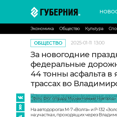
НОВО
Экономика
Общество
Культура
Спо
2025-01-11
13:00
ОБЩЕСТВО
За новогодние праз
федеральные дорож
44 тонны асфальта в 
трассах во Владимир
Фото: ФКУ «Упрдор Москва-Нижний Новгород»
На автодорогах М-7 «Волга» и Р-132 «Зол
на участках, проходящих через Влади