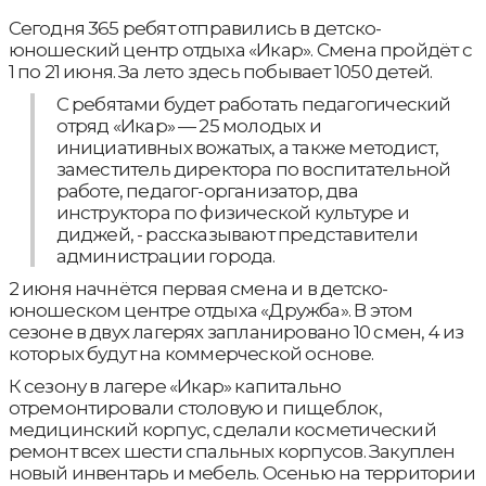
Сегодня 365 ребят отправились в детско-
юношеский центр отдыха «Икар». Смена пройдёт с
1 по 21 июня. За лето здесь побывает 1050 детей.
С ребятами будет работать педагогический
отряд «Икар» — 25 молодых и
инициативных вожатых, а также методист,
заместитель директора по воспитательной
работе, педагог-организатор, два
инструктора по физической культуре и
диджей, - рассказывают представители
администрации города.
2 июня начнётся первая смена и в детско-
юношеском центре отдыха «Дружба». В этом
сезоне в двух лагерях запланировано 10 смен, 4 из
которых будут на коммерческой основе.
К сезону в лагере «Икар» капитально
отремонтировали столовую и пищеблок,
медицинский корпус, сделали косметический
ремонт всех шести спальных корпусов. Закуплен
новый инвентарь и мебель. Осенью на территории