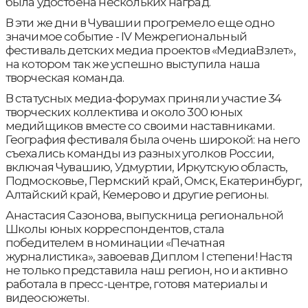
была удостоена нескольких наград.
В эти же дни в Чувашии прогремело еще одно
значимое событие - IV Межрегиональный
фестиваль детских медиа проектов «МедиаВзлет»,
на котором так же успешно выступила наша
творческая команда.
В статусных медиа-форумах приняли участие 34
творческих коллектива и около 300 юных
медийщиков вместе со своими наставниками.
География фестиваля была очень широкой: на него
съехались команды из разных уголков России,
включая Чувашию, Удмуртии, Иркутскую область,
Подмосковье, Пермский край, Омск, Екатеринбург,
Алтайский край, Кемерово и другие регионы.
Анастасия Сазонова, выпускница региональной
Школы юных корреспондентов, стала
победителем в номинации «Печатная
журналистика», завоевав Диплом I степени! Настя
не только представила наш регион, но и активно
работала в пресс-центре, готовя материалы и
видеосюжеты.