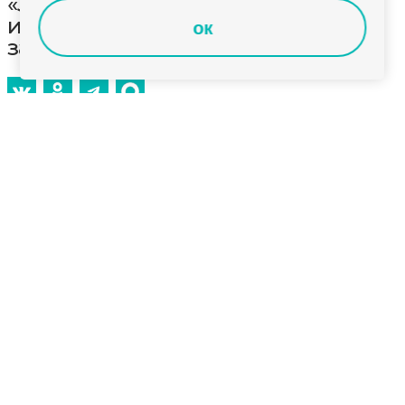
«Здесь и сейчас»: о вреде курения
и борьбе с никотиновой
ок
зависимостью
Смотрите сегодня в программе «Здесь и сейчас»:
Во Владимирской области, как и по всей стране,
проходит неделя отказа от табака. В чем опасность
курения? Чем вредны электронные сигареты? И
можно ли избавиться от никотиновой
зависимости? Обо всем этом расскажем сегодня в
эфире «Губернии 33». Гость студии - клинический
психолог областного наркологического
диспансера Наталья Шалимова. Не пропустите
программу «Здесь и сейчас» сразу после
вечернего выпуска новостей в 19 часов.