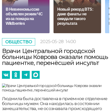
В Невинномысске
Новый рекорд BTS:
W
объявлен режим ЧС
даже фанаты не
о
из-за пожара на
ожидали такого
п
Wildberries
результата
И
2025-05-28
14:00
ОБЩЕСТВО
Врачи Центральной городской
больницы Коврова оказали помощь
пациентке, перенёсшей инсульт
Людмила была доставлена в приёмное отделение
больницы мужем. Она находилась в состоянии
замешательства, не осознавала происходящего