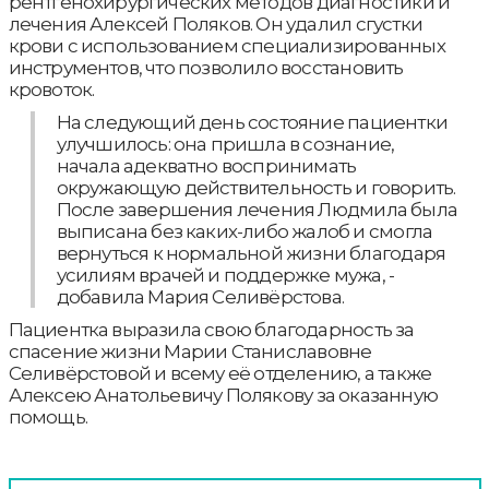
рентгенохирургических методов диагностики и
лечения Алексей Поляков. Он удалил сгустки
крови с использованием специализированных
инструментов, что позволило восстановить
кровоток.
На следующий день состояние пациентки
улучшилось: она пришла в сознание,
начала адекватно воспринимать
окружающую действительность и говорить.
После завершения лечения Людмила была
выписана без каких-либо жалоб и смогла
вернуться к нормальной жизни благодаря
усилиям врачей и поддержке мужа, -
добавила Мария Селивёрстова.
Пациентка выразила свою благодарность за
спасение жизни Марии Станиславовне
Селивёрстовой и всему её отделению, а также
Алексею Анатольевичу Полякову за оказанную
помощь.