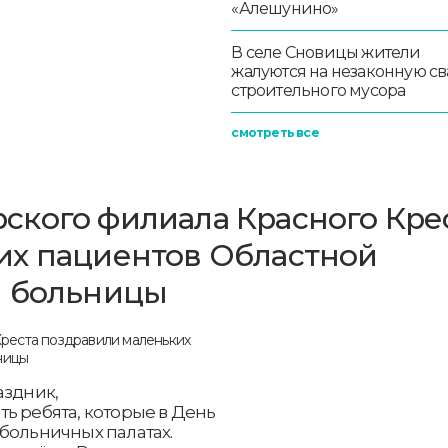
«Алешунино»
В селе Сновицы жители
жалуются на незаконную св
строительного мусора
смотреть все
ского филиала Красного Кре
их пациентов Областной
й больницы
аздник,
ь ребята, которые в День
больничных палатах.