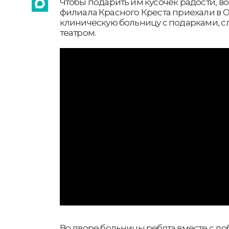
Чтобы подарить им кусочек радости, 
филиала Красного Креста приехали в 
клиническую больницу с подарками, с
театром.
Во дворе больницы ребята вместе с д