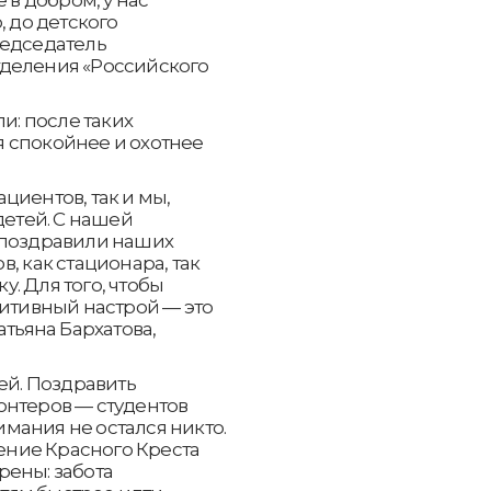
, до детского
редседатель
деления «Российского
и: после таких
 спокойнее и охотнее
циентов, так и мы,
детей. С нашей
 поздравили наших
, как стационара, так
. Для того, чтобы
зитивный настрой — это
атьяна Бархатова,
ей. Поздравить
онтеров — студентов
мания не остался никто.
ние Красного Креста
рены: забота