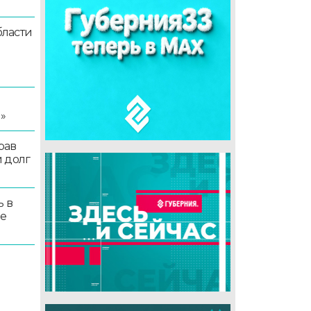
ласти
я
»
рав
 долг
ь в
ые