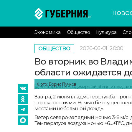
НОВО
Экономика
Общество
Культура
Спо
2026-06-01
20:00
ОБЩЕСТВО
Во вторник во Влад
области ожидается д
Фото: Борис Пучков
Завтра, 2 июня владметеослужба прогн
с прояснениями. Ночью без существен
местами небольшой дождь.
Ветер северо-западный ночью 3-8 м/с, д
Температура воздуха ночью +6…+11°С, дн