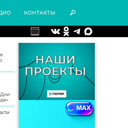
ДИО
КОНТАКТЫ
ле
о
«Дни
оде»
асти