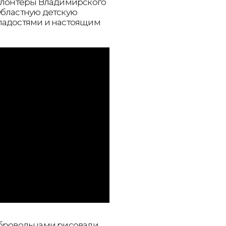
волонтёры Владимирского
Областную детскую
ладостями и настоящим
обровольцами рисовали