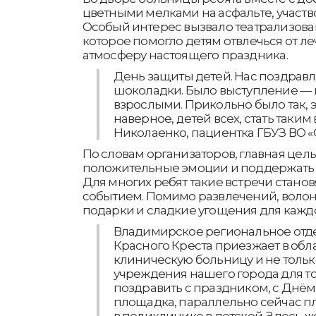
цветными мелками на асфальте, участво
Особый интерес вызвало театрализова
которое помогло детям отвлечься от ле
атмосферу настоящего праздника.
День защиты детей. Нас поздравл
шоколадки. Было выступление — к
взрослыми. Прикольно было так, э
наверное, детей всех, стать таки
Николаенко, пациентка ГБУЗ ВО «
По словам организаторов, главная цел
положительные эмоции и поддержать и
Для многих ребят такие встречи стан
событием. Помимо развлечений, воло
подарки и сладкие угощения для каждо
Владимирское региональное отд
Красного Креста приезжает в обл
клиническую больницу и не тольк
учреждения нашего города для то
поздравить с праздником, с Днём
площадка, параллельно сейчас п
в поликлинике в детской. Здесь же