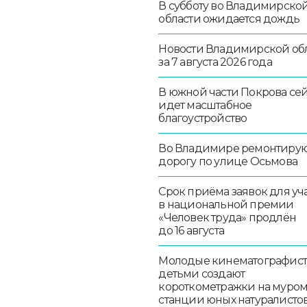
В субботу во Владимирско
области ожидается дождь
Новости Владимирской об
за 7 августа 2026 года
В южной части Покрова се
идет масштабное
благоустройство
Во Владимире ремонтиру
дорогу по улице Осьмова
Срок приёма заявок для уч
в национальной премии
«Человек труда» продлён
до 16 августа
Молодые кинематографист
детьми создают
короткометражки на муро
станции юных натуралисто