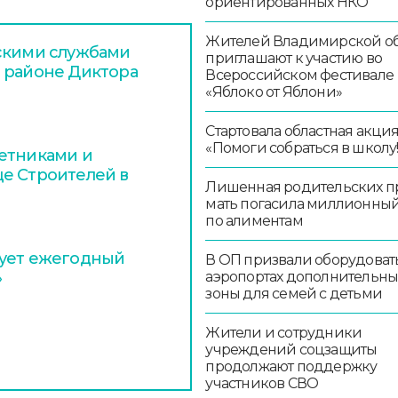
ориентированных НКО
Жителей Владимирской об
дскими службами
приглашают к участию во
 районе Диктора
Всероссийском фестивале
«Яблоко от Яблони»
Стартовала областная акци
«Помоги собраться в школу!
етниками и
е Строителей в
Лишенная родительских п
мать погасила миллионный
по алиментам
тует ежегодный
В ОП призвали оборудоват
аэропортах дополнительн
»
зоны для семей с детьми
Жители и сотрудники
учреждений соцзащиты
продолжают поддержку
участников СВО