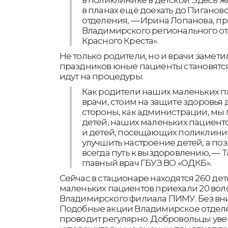
в планах ещё доехать до Пиганово
отделения, — Ирина Лопанова, п
Владимирского регионального от
Красного Креста».
Не только родители, но и врачи заметил
праздников юные пациенты становятся
идут на процедуры.
Как родители наших маленьких па
врачи, стоим на защите здоровья 
стороны, как администрации, мы
детей, наших маленьких пациентов
и детей, посещающих поликлинику
улучшить настроение детей, а по
всегда путь к выздоровлению, — Т
главный врач ГБУЗ ВО «ОДКБ».
Сейчас в стационаре находятся 260 дет
маленьких пациентов приехали 20 вол
Владимирского филиала ПИМУ. Без вни
Подобные акции Владимирское отделе
проводит регулярно. Добровольцы уве