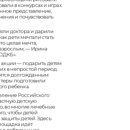
вали в конкурсах и играх.
нное представление,
чения и почувствовать
яли доктора и дарили
ак дети мечтали стать
то целая мечта,
м взрослым, — Ирина
ОДКБ».
ь акции — подарить детям
х в непростой период.
овятся долгожданным
нтеры подготовили
го ребенка.
еление Российского
астную детскую
о, во многие лечебные
го, чтобы детей
 защиты детей. Здесь
лощадка идёт
 в добром, у нас