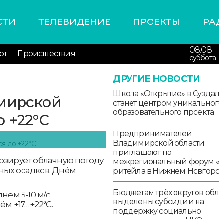
СТИ
ТЕЛЕВИДЕНИЕ
ПРОЕКТЫ
РА
08.08
рт
Происшествия
суббота
ДРУГИЕ НОВОСТИ
Школа «Открытие» в Сузда
имирской
станет центром уникальног
образовательного проекта
о +22°С
Предпринимателей
Владимирской области
приглашают на
озирует облачную погоду
межрегиональный форум 
ных осадков. Днём
ритейла в Нижнем Новгор
Бюджетам трёх округов обл
нём 5-10 м/с.
выделены субсидии на
ём +17…+22°С.
поддержку социально