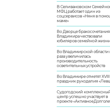
В Селивановском Семейно
МФЦ работает один из
соцсервисов «Няня в помо
маме»
Во Дворце бракосочетания
Владимира чествовали
юбиляров семейной жизн
Во Владимирской области в
раза увеличилась
производительность
осветительных устройств
Во Владимире отметят XVIII
праздник рукоделия «Лев
Судогодский комплексны
центр успешно участвует в
проекте «АктивноеДолголе