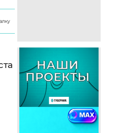
алку
ста