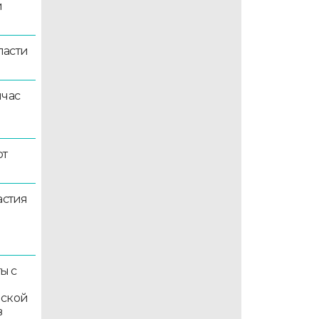
й
ласти
йчас
ют
астия
ы с
мской
в