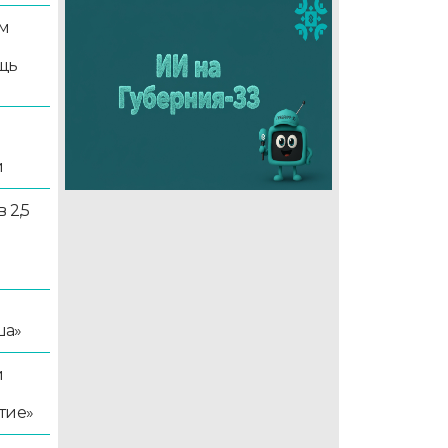
м
щь
и
 2,5
ша»
й
тие»