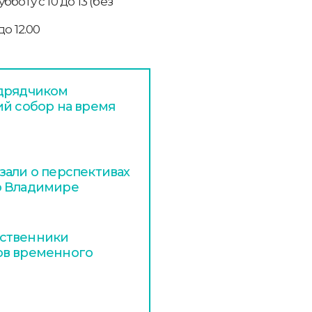
убботу с 10 до 13 (без
до 12.00
одрядчиком
ий собор на время
зали о перспективах
о Владимире
ественники
ов временного