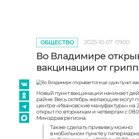
2025-10-07
09:00
ОБЩЕСТВО
Во Владимире открыв
вакцинации от грипп
Новый пункт вакцинации начинает дей
райне. Весь октябрь желающие могут п
центре «Ивановские мануфактуры» на 2 
открыт по вторникам и четвергам с 08.0
Минздрав региона.
Также сделать прививку можно:
в мобильном пункте у гипермаркета