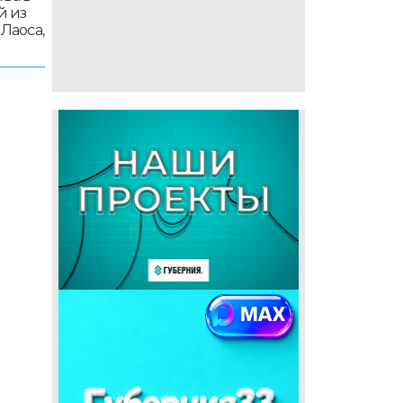
й из
 Лаоса,