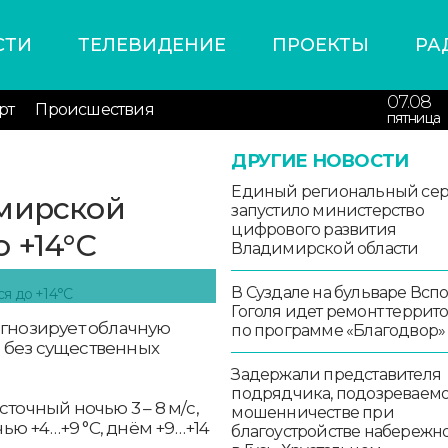
СТИ
ТЕЛЕВИДЕНИЕ
ПРОЕКТЫ
РА
07.08
рт
Происшествия
пятница
ДРУГИЕ НОВОСТИ
Единый региональный се
имирской
запустило министерство
цифрового развития
 +14°С
Владимирской области
В Суздале на бульваре Всп
Гоголя идет ремонт террит
огнозирует облачную
по программе «Благодвор»
 без существенных
Задержали представителя
подрядчика, подозреваемо
точный ночью 3 – 8 м/с,
мошенничестве при
чью +4…+9 °С, днём +9…+14
благоустройстве набережн