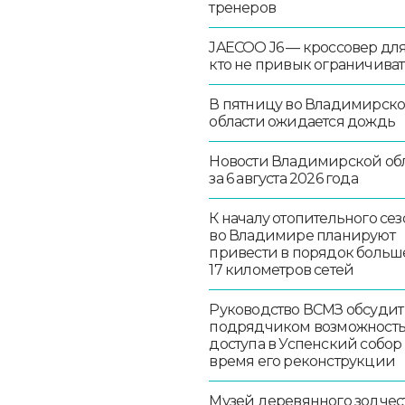
тренеров
JAECOO J6 — кроссовер для 
кто не привык ограничиват
В пятницу во Владимирск
области ожидается дождь
Новости Владимирской об
за 6 августа 2026 года
К началу отопительного сез
во Владимире планируют
привести в порядок больш
17 километров сетей
Руководство ВСМЗ обсудит
подрядчиком возможност
доступа в Успенский собор
время его реконструкции
Музей деревянного зодчест