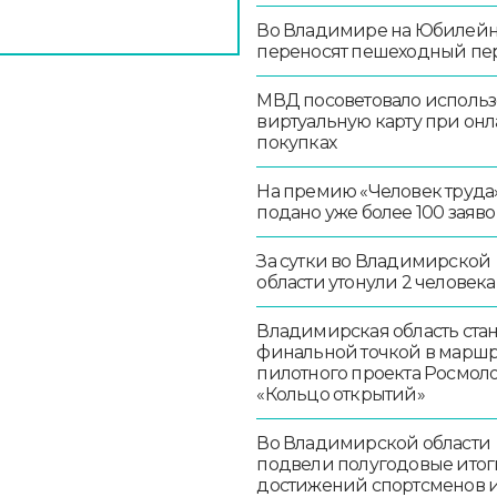
Во Владимире на Юбилей
переносят пешеходный пе
МВД посоветовало использ
виртуальную карту при онл
покупках
На премию «Человек труда
подано уже более 100 заяво
За сутки во Владимирской
области утонули 2 человека
Владимирская область стан
финальной точкой в маршр
пилотного проекта Росмо
«Кольцо открытий»
Во Владимирской области
подвели полугодовые итог
достижений спортсменов 