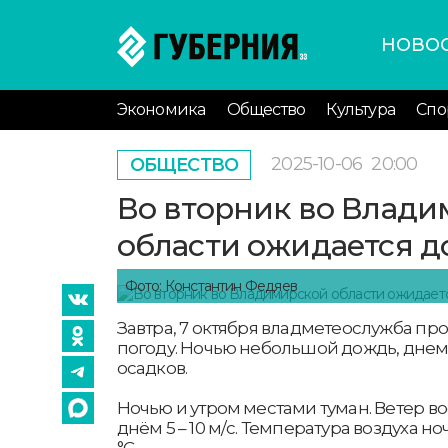
НОВО
Экономика
Общество
Культура
Спо
2025-10-06
20:00
ОБЩЕСТВО
Во вторник во Влад
области ожидается до
Фото: Константин Федяев
Завтра, 7 октября владметеослужба пр
погоду. Ночью небольшой дождь, днем
осадков.
Ночью и утром местами туман. Ветер вос
днём 5 – 10 м/с. Температура воздуха но
°С.