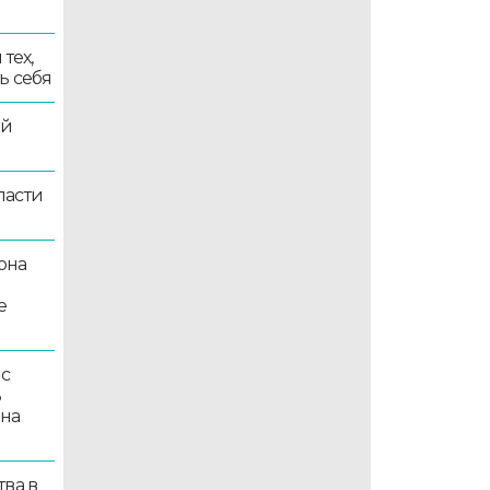
тех,
ь себя
ой
ласти
она
е
 с
ь
 на
ва в