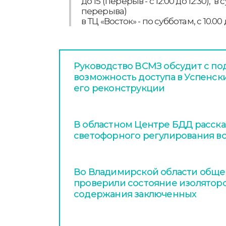
до 15 (перерыв - с 12:00 до 12:30), в с
перерыва)
в ТЦ «Восток» - по субботам, с 10.00 
Руководство ВСМЗ обсудит с п
возможность доступа в Успенск
его реконструкции
В областном Центре БДД расска
светофорного регулирования в
Во Владимирской области общ
проверили состояние изолятор
содержания заключенных