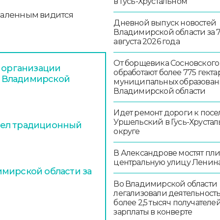
в Гусь-Хрустальном
даленным видится
Дневной выпуск новостей
Владимирской области за 
августа 2026 года
От борщевика Сосновского
и организации
обработают более 775 гекта
 Владимирской
муниципальных образован
Владимирской области
Идет ремонт дороги к посе
Уршельский в Гусь-Хруста
шел традиционный
округе
В Александрове мостят пл
центральную улицу Ленин
мирской области за
Во Владимирской области
легализовали деятельност
более 2,5 тысяч получателе
зарплаты в конверте