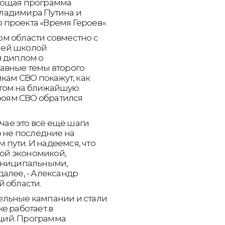
ающая программа
ладимира Путина и
проекта «Время Героев».
м области совместно с
шей школой
я диплом о
авные темы второго
кам СВО покажут, как
етом на ближайшую
ероям СВО обратился
учае это всё ещё шаги
о не последние на
пути. И надеемся, что
ной экономикой,
муниципальными,
алее, - Александр
 области.
ельные кампании и стали
е работает в
ций. Программа