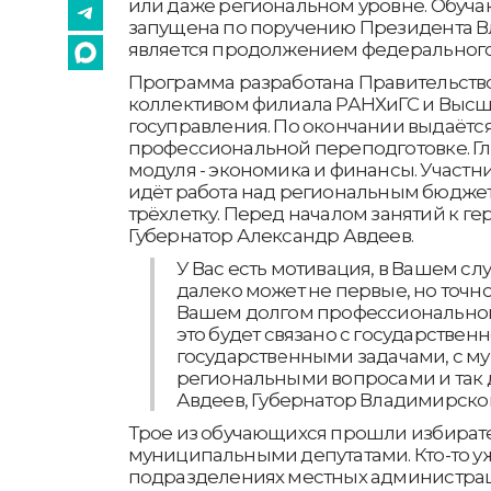
или даже региональном уровне. Обуч
запущена по поручению Президента В
является продолжением федерального 
Программа разработана Правительство
коллективом филиала РАНХиГС и Выс
госуправления. По окончании выдаётс
профессиональной переподготовке. Гл
модуля - экономика и финансы. Участни
идёт работа над региональным бюдж
трёхлетку. Перед началом занятий к г
Губернатор Александр Авдеев.
У Вас есть мотивация, в Вашем сл
далеко может не первые, но точн
Вашем долгом профессиональном 
это будет связано с государствен
государственными задачами, с 
региональными вопросами и так д
Авдеев, Губернатор Владимирской
Трое из обучающихся прошли избират
муниципальными депутатами. Кто-то уж
подразделениях местных администра