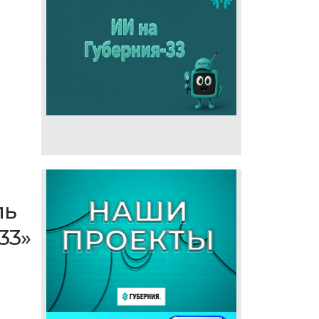
ль
33»