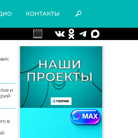
ДИО
КОНТАКТЫ
рвис
олье и
орий
го в
ой