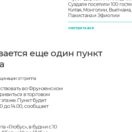
Суздале посетили 100 госте
Китая, Монголии, Вьетнама,
Пакистана и Эфиопии
смотреть все
ается еще один пункт
а
ствовать во Фрунзенском
ривиться в торговом
этаже. Пункт будет
0 до 14.00, сообщает
 «Глобус», в будни с 10