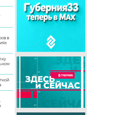
7
ров в
иях
лку
льном
иткой
а
ь
й