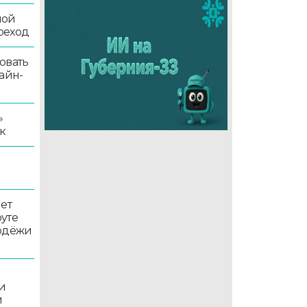
ной
реход
овать
айн-
»
к
ет
уте
лодёжи
и
и