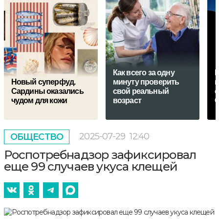
Как всего за одну
Н
Новый суперфуд.
минуту проверить
н
Сардины оказались
свой реальный
о
чудом для кожи
возраст
2025-07-29
12:40
ОБЩЕСТВО
Роспотребнадзор зафиксировал
еще 99 случаев укуса клещей