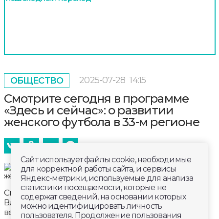
2025-07-28
14:15
ОБЩЕСТВО
Смотрите сегодня в программе
«Здесь и сейчас»: о развитии
женского футбола в 33-м регионе
Сайт использует файлы cookie, необходимые
для корректной работы сайта, и сервисы
Яндекс-метрики, используемые для анализа
статистики посещаемости, которые не
Смотрите сегодня в программе «Здесь и сейчас»:
содержат сведений, на основании которых
Владимирская женская футбольная команда
можно идентифицировать личность
вернулась с очередных соревнований. Какими
пользователя. Продолжение пользования