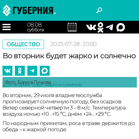
08.08
суббота
2025-07-28
20:00
ОБЩЕСТВО
Во вторник будет жарко и солнечно
Фото: Бориса Пучкова
Во вторник, 29 июля владметеослужба
прогнозирует солнечную погоду, без осадков.
Ветер северной четверти 3 – 8 м/с. Температура
воздуха ночью +10…+15 °С, днём +24…+29 °С.
По народным приметам, роса в траве держится до
обеда – к жаркой погоде.