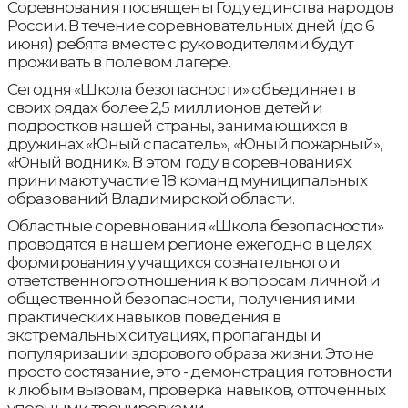
Соревнования посвящены Году единства народов
России. В течение соревновательных дней (до 6
июня) ребята вместе с руководителями будут
проживать в полевом лагере.
Сегодня «Школа безопасности» объединяет в
своих рядах более 2,5 миллионов детей и
подростков нашей страны, занимающихся в
дружинах «Юный спасатель», «Юный пожарный»,
«Юный водник». В этом году в соревнованиях
принимают участие 18 команд муниципальных
образований Владимирской области.
Областные соревнования «Школа безопасности»
проводятся в нашем регионе ежегодно в целях
формирования у учащихся сознательного и
ответственного отношения к вопросам личной и
общественной безопасности, получения ими
практических навыков поведения в
экстремальных ситуациях, пропаганды и
популяризации здорового образа жизни. Это не
просто состязание, это - демонстрация готовности
к любым вызовам, проверка навыков, отточенных