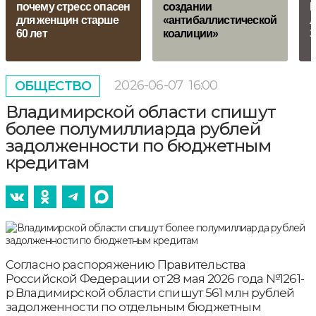
почему стресс опасен
создании
В
для женщин старше
«антибаллистической
л
60 лет
коалиции»
З
2026-06-07
16:00
ОБЩЕСТВО
Владимирской области спишут
более полумиллиарда рублей
задолженности по бюджетным
кредитам
Согласно распоряжению Правительства
Российской Федерации от 28 мая 2026 года №1261-
р Владимирской области спишут 561 млн рублей
задолженности по отдельным бюджетным