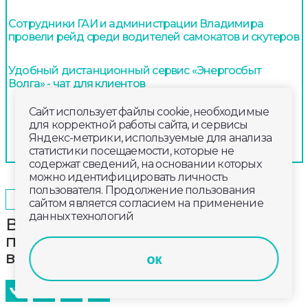
Сотрудники ГАИ и администрации Владимира
провели рейд среди водителей самокатов и скутеров
Удобный дистанционный сервис «Энергосбыт
Волга» - чат для клиентов
Сайт использует файлы cookie, необходимые
для корректной работы сайта, и сервисы
Яндекс-метрики, используемые для анализа
статистики посещаемости, которые не
содержат сведений, на основании которых
можно идентифицировать личность
пользователя. Продолжение пользования
2026-06-07
09:00
ОБЩЕСТВО
сайтом является согласием на применение
данных технологий
Владимирская область примет
первый этап национальной
велогонки Tour de Russie
ок