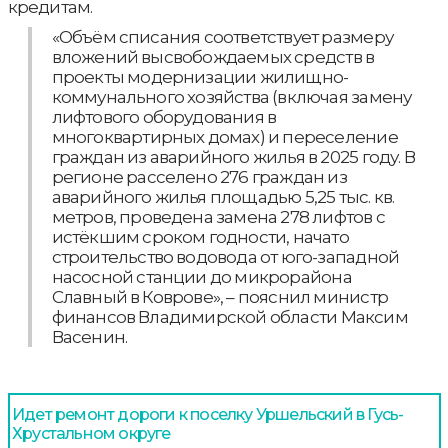
кредитам.
«Объём списания соответствует размеру
вложений высвобождаемых средств в
проекты модернизации жилищно-
коммунального хозяйства (включая замену
лифтового оборудования в
многоквартирных домах) и переселение
граждан из аварийного жилья в 2025 году. В
регионе расселено 276 граждан из
аварийного жилья площадью 5,25 тыс. кв.
метров, проведена замена 278 лифтов с
истёкшим сроком годности, начато
строительство водовода от юго-западной
насосной станции до микрорайона
Славный в Коврове», – пояснил министр
финансов Владимирской области Максим
Васенин.
Идет ремонт дороги к поселку Уршельский в Гусь-
Хрустальном округе