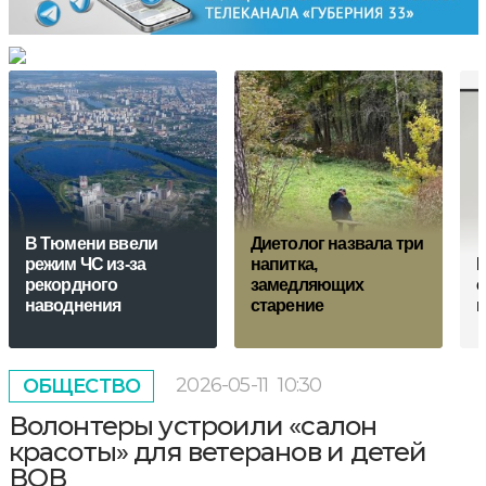
В Тюмени ввели
Диетолог назвала три
режим ЧС из-за
напитка,
Р
рекордного
замедляющих
с
наводнения
старение
п
2026-05-11
10:30
ОБЩЕСТВО
Волонтеры устроили «салон
красоты» для ветеранов и детей
ВОВ