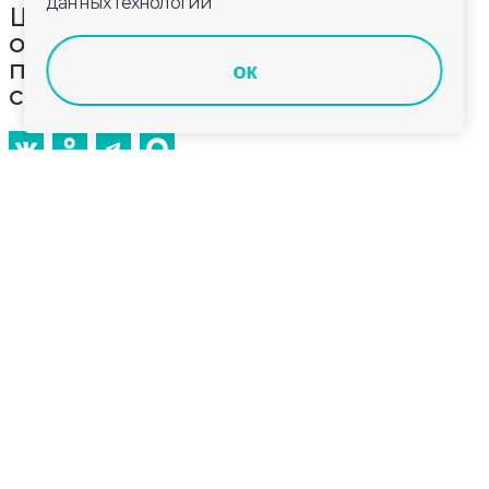
данных технологий
Школьников Владимирской
области приглашают к участию в
патриотической акции «Летопись
ок
сердец. Музыка Победы»
До 27 мая в рамках культурно-образовательного
проекта «Культура для школьников» проходит
Всероссийская ежегодная патриотическая акция
«Летопись сердец. Музыка Победы». Школьники
Владимирской области могут принять участие в
творческом соревновании и проявить свои
таланты в музыкальном и хореографическом
направлениях.
В этом году акция посвящена известным
мелодиям и песням Великой Отечественной
войны, которые стали голосом эпохи и символом