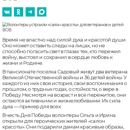
Время не властно над силой духа и красотой души.
Оно может оставить следы на лицах, но не
способно погасить свет в глазах тех, кто пережил
войну, выстоял и сохранил в сердце любовь к
жизни и Родине.
В пансионате поселка Садовый живут два ветерана
Великой Отечественной войны и 36 детей войны. У
каждого из них своя история, свои воспоминания о
прошлом, о трудных годах, о стойкости, о вере в
Победу. Несмотря на возраст и всё пережитое, они
остаются активными и жизнелюбивыми. Их сила
духа — пример для всех.
В честь Дня Победы волонтеры Ольга и Ирина
открыли для героических жителей «салон
красоты». Они подарили дамам красивые образы,