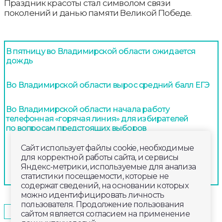
Праздник красоты стал символом связи
поколений и данью памяти Великой Победе.
В пятницу во Владимирской области ожидается
дождь
Во Владимирской области вырос средний балл ЕГЭ
Во Владимирской области начала работу
телефонная «горячая линия» для избирателей
по вопросам предстоящих выборов
Сайт использует файлы cookie, необходимые
для корректной работы сайта, и сервисы
Яндекс-метрики, используемые для анализа
статистики посещаемости, которые не
содержат сведений, на основании которых
можно идентифицировать личность
пользователя. Продолжение пользования
2026-05-11
17:00
ОБЩЕСТВО
сайтом является согласием на применение