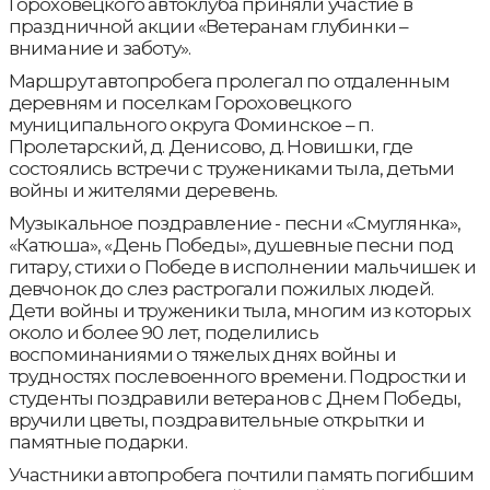
Гороховецкого автоклуба приняли участие в
праздничной акции «Ветеранам глубинки –
внимание и заботу».
Маршрут автопробега пролегал по отдаленным
деревням и поселкам Гороховецкого
муниципального округа Фоминское – п.
Пролетарский, д. Денисово, д. Новишки, где
состоялись встречи с тружениками тыла, детьми
войны и жителями деревень.
Музыкальное поздравление - песни «Смуглянка»,
«Катюша», «День Победы», душевные песни под
гитару, стихи о Победе в исполнении мальчишек и
девчонок до слез растрогали пожилых людей.
Дети войны и труженики тыла, многим из которых
около и более 90 лет, поделились
воспоминаниями о тяжелых днях войны и
трудностях послевоенного времени. Подростки и
студенты поздравили ветеранов с Днем Победы,
вручили цветы, поздравительные открытки и
памятные подарки.
Участники автопробега почтили память погибшим