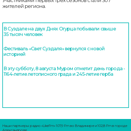
Участниками первых трех сезонов стали 307
жителей региона.
В Суздале на двух Днях Огурца побывали свыше
35 тысяч человек
Фестиваль «Свет Суздаля» вернулся с новой
историей
В эту субботу, 8 августа Муром отметит день города -
1164-летие летописного града и 245-летие герба
Наши партнеры: радио «LikeFm» 107,9 Fm во Владимире и 102,8 Fm в городе
Александрове