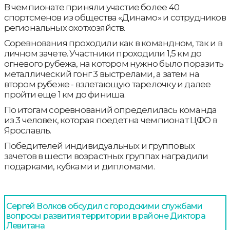
В чемпионате приняли участие более 40
спортсменов из общества «Динамо» и сотрудников
региональных охотхозяйств.
Соревнования проходили как в командном, так и в
личном зачете. Участники проходили 1,5 км до
огневого рубежа, на котором нужно было поразить
металлический гонг 3 выстрелами, а затем на
втором рубеже - взлетающую тарелочку и далее
пройти еще 1 км до финиша.
По итогам соревнований определилась команда
из 3 человек, которая поедет на чемпионат ЦФО в
Ярославль.
Победителей индивидуальных и групповых
зачетов в шести возрастных группах наградили
подарками, кубками и дипломами.
Сергей Волков обсудил с городскими службами
вопросы развития территории в районе Диктора
Левитана