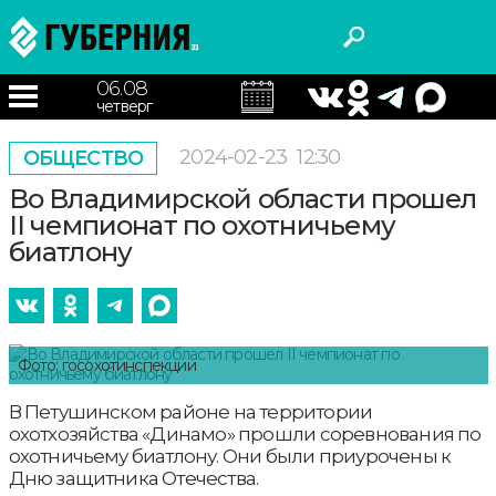
06.08
четверг
2024-02-23
12:30
ОБЩЕСТВО
Во Владимирской области прошел
II чемпионат по охотничьему
биатлону
Фото: госохотинспекции
В Петушинском районе на территории
охотхозяйства «Динамо» прошли соревнования по
охотничьему биатлону. Они были приурочены к
Дню защитника Отечества.