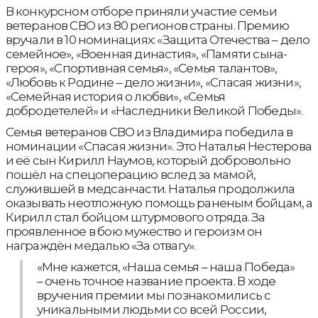
В конкурсном отборе приняли участие семьи
ветеранов СВО из 80 регионов страны. Премию
вручали в 10 номинациях: «Защита Отечества – дело
семейное», «Военная династия», «Памяти сына-
героя», «Спортивная семья», «Семья талантов»,
«Любовь к Родине – дело жизни», «Спасая жизни»,
«Семейная история о любви», «Семья
добродетелей» и «Наследники Великой Победы».
Семья ветеранов СВО из Владимира победила в
номинации «Спасая жизни». Это Наталья Нестерова
и её сын Кирилл Наумов, который добровольно
пошёл на спецоперацию вслед за мамой,
служившей в медсанчасти. Наталья продолжила
оказывать неотложную помощь раненым бойцам, а
Кирилл стал бойцом штурмового отряда. За
проявленное в бою мужество и героизм он
награждён медалью «За отвагу».
«Мне кажется, «Наша семья – наша Победа»
– очень точное название проекта. В ходе
вручения премии мы познакомились с
уникальными людьми со всей России,