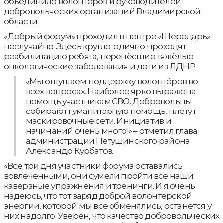
объединило волонтёров и руководителей
добровольческих организаций Владимирской
области.
«Добрый форум» проходил в центре «Шередарь»
неслучайно. Здесь круглогодично проходят
реабилитацию ребята, перенёсшие тяжёлые
онкологические заболевания и дети из ЛДНР.
«Мы ощущаем поддержку волонтёров во
всех вопросах. Наиболее ярко выражена
помощь участникам СВО. Добровольцы
собирают гуманитарную помощь, плетут
маскировочные сети. Инициатив и
начинаний очень много!» – отметил глава
администрации Петушинского района
Александр Курбатов.
«Все три дня участники форума оставались
вовлечёнными, они сумели пройти все наши
каверзные упражнения и тренинги. И я очень
надеюсь, что тот заряд доброй волонтёрской
энергии, которой мы все обменялись, останется у
них надолго. Уверен, что качество добровольческих