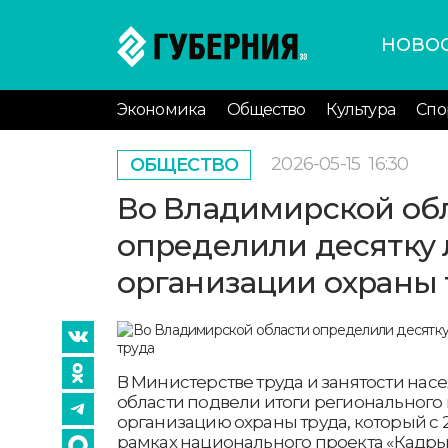
НОВО
Экономика
Общество
Культура
Спо
2026-05-15
16:30
ОБЩЕСТВО
Во Владимирской об
определили десятку 
организации охраны 
В Министерстве труда и занятости на
области подвели итоги регионального
организацию охраны труда, который с 2
рамках национального проекта «Кадры».