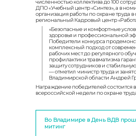
численностью коллектива до 100 сотр
ДПО «Учебный центр «Синтез», а в но
организация работы по охране труда в
региональный Кадровый центр «Работа
«Безопасные и комфортные услов
здоровья и профессиональной эф
Победители конкурса продемонст
комплексный подход от совреме
рабочих мест до регулярного обу
профилактики травматизма гара
защиту сотрудников и стабильную
— отметил министр труда и занят
Владимирской области Андрей Гр
Награждение победителей состоится в 
всероссийской недели по охране труда
Во Владимире в День ВДВ про
митинг