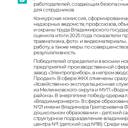
работодателей, создающих безопасны
для сотрудников.
Конкурсная комиссия, сформированна
надзорных ведомств, профсоюзов, об
и охраны труда Владимирского госуда
оценила итоги 2025 года: показатели 
травматизма, фото- и видеоматериалы
работу, а также меры по совершенство
результативность.
Победителей определили в восьми но
предприятий производственной сфер
завод «Электроприбор», в непроизвод
Продакт». В сфере ЖКХ отмечены сразу
«Хозяйственно-эксплуатационная служ
из Меленковского округа и МУП «Водо
района». В энергетике победу одержа
«Владимирэнерго». В сфере образован
№21 имени Владимира Григорьевича Фе
дошкольном образовании – детский са
структурное подразделение владимир
центра №1 (детский сад №18). Среди м