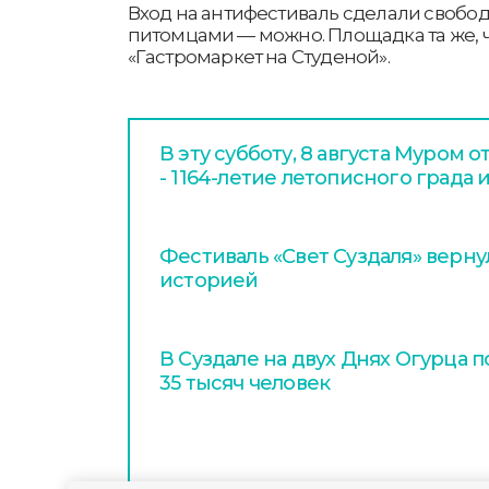
Вход на антифестиваль сделали свобо
питомцами — можно. Площадка та же, ч
«Гастромаркет на Студеной».
В эту субботу, 8 августа Муром 
- 1164-летие летописного града 
Фестиваль «Свет Суздаля» верну
историей
В Суздале на двух Днях Огурца 
35 тысяч человек