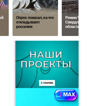
ый
Опрос показал, на что
Режим ЧС введен в
А
откладывают
Свердловской
россияне
области