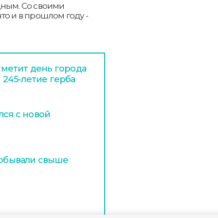
дным. Со своими
то и в прошлом году -
отметит день города
и 245-летие герба
лся с новой
побывали свыше