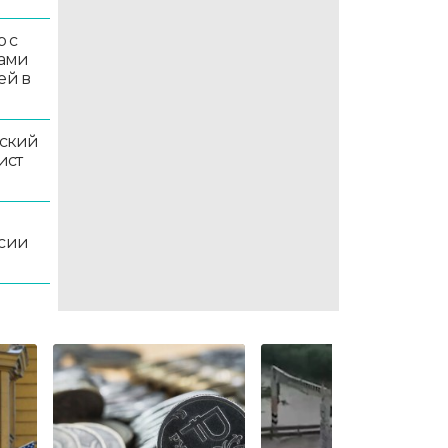
 с
ками
ей в
ский
ист
ссии