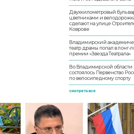
Двухкилометровый бульвар
цветниками и велодорож
сделают на улице Строител
Коврове
Владимирский академиче
театр драмы попал в лонг-л
премии «Звезда Театрала»
Во Владимирской области
состоялось Первенство Ро
по велосипедному спорту
смотреть все