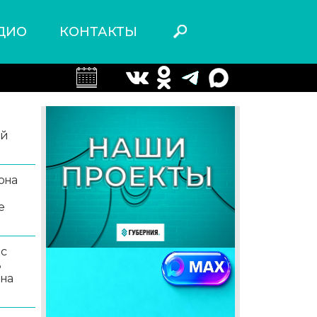
ДИО
КОНТАКТЫ
ой
она
е
 с
ь
 на