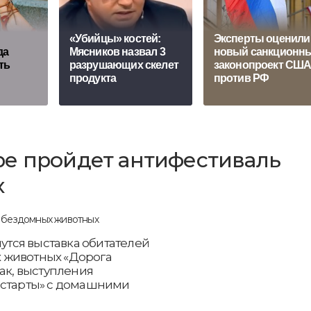
«Убийцы» костей:
Эксперты оценили
да
Мясников назвал 3
новый санкционн
ть
разрушающих скелет
законопроект СШ
продукта
против РФ
ре пройдет антифестиваль
х
нутся выставка обитателей
 животных «Дорога
ак, выступления
 старты» с домашними