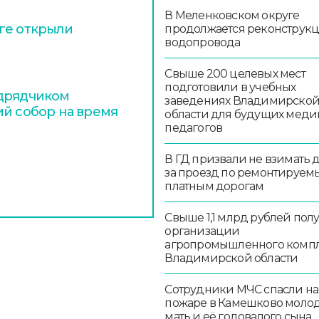
В Меленковском округе
ге открыли
продолжается реконструк
водопровода
Свыше 200 целевых мест
подготовили в учебных
одрядчиком
заведениях Владимирско
ий собор на время
области для будущих меди
педагогов
В ГД призвали не взимать 
за проезд по ремонтируем
платным дорогам
Свыше 1,1 млрд рублей пол
организации
агропромышленного комп
Владимирской области
Сотрудники МЧС спасли на
пожаре в Камешково моло
мать и её годовалого сына