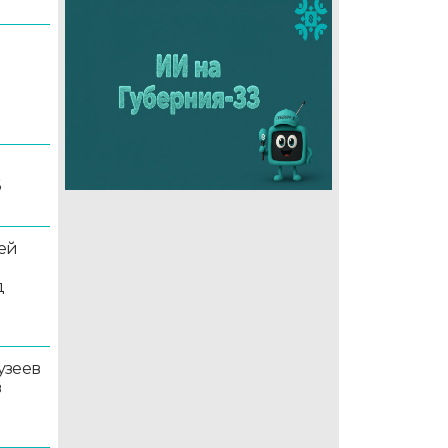
6
ей
д
узеев
в