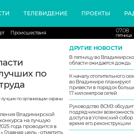
СТИ
ТЕЛЕВИДЕНИЕ
ПРОЕКТЫ
РА
07.08
рт
Происшествия
пятница
ДРУГИЕ НОВОСТИ
В пятницу во Владимирск
ласти
области ожидается дождь
лучших по
К началу отопительного сез
труда
во Владимире планируют
привести в порядок больш
17 километров сетей
Руководство ВСМЗ обсудит
подрядчиком возможност
селения Владимирской
доступа в Успенский собор
 конкурса на лучшую
время его реконструкции
025 года проводится в
 Главная цель - отметить