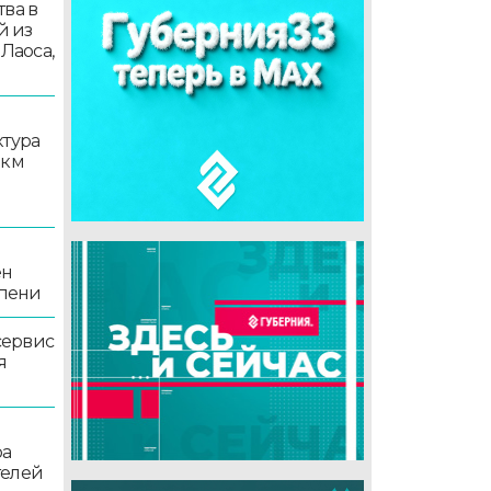
ва в
й из
 Лаоса,
ктура
 км
ен
епени
сервис
я
ра
телей