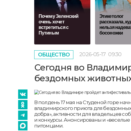
Почему Зеленский
Этикетолог
очень хочет
рассказала, ку
встретиться с
нельзя надева
Путиным
босоножки
2026-05-17
09:30
ОБЩЕСТВО
Сегодня во Владими
бездомных животны
В полдень 17 мая на Студеной горе нач
владимирского приюта для бездомных
добра», активности для владельцев соб
и конкурсы. Анонсированы и «веселые
питомцами.