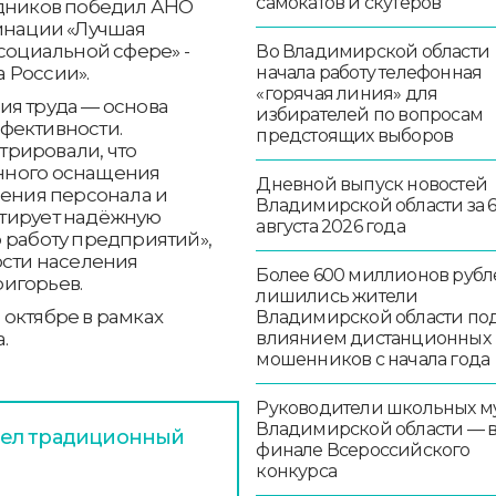
самокатов и скутеров
удников победил АНО
минации «Лучшая
 социальной сфере» -
Во Владимирской области
 России».
начала работу телефонная
«горячая линия» для
ия труда — основа
избирателей по вопросам
фективности.
предстоящих выборов
рировали, что
нного оснащения
Дневной выпуск новостей
чения персонала и
Владимирской области за 
нтирует надёжную
августа 2026 года
 работу предприятий»,
ости населения
Более 600 миллионов рубл
игорьев.
лишились жители
октябре в рамках
Владимирской области по
.
влиянием дистанционных
мошенников с начала года
Руководители школьных м
Владимирской области — 
шел традиционный
финале Всероссийского
конкурса