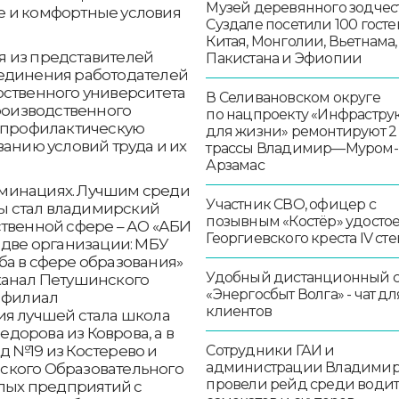
Музей деревянного зодчест
е и комфортные условия
Суздале посетили 100 госте
Китая, Монголии, Вьетнама,
я из представителей
Пакистана и Эфиопии
ъединения работодателей
рственного университета
В Селивановском округе
производственного
по нацпроекту «Инфрастру
, профилактическую
для жизни» ремонтируют 2
ванию условий труда и их
трассы Владимир—Муром-
Арзамас
минациях. Лучшим среди
Участник СВО, офицер с
ы стал владимирский
позывным «Костёр» удосто
ственной сфере – АО «АБИ
Георгиевского креста IV ст
 две организации: МБУ
ба в сфере образования»
Удобный дистанционный 
канал Петушинского
«Энергосбыт Волга» - чат дл
л филиал
клиентов
ия лучшей стала школа
дорова из Коврова, а в
д №19 из Костерево и
Сотрудники ГАИ и
администрации Владими
ского Образовательного
провели рейд среди води
алых предприятий с