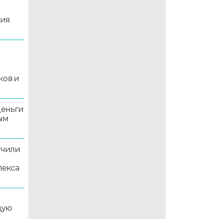
ция
й
ков и
деньги
ым
учили
лекса
дую