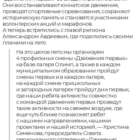
Они восстанавливают юннатское движение,
проводят спортивные соревнования, сохраняют
историческую память и становятся участниками
волонтерских акций и марафонов.
А теперь встретились с главой региона
Александром Авдеевым, где поделились своими
планами на лето
На это целое лето мы организуем
4 профильных смены «Движения первых»
на базе лагеря Олимп, а также в каждом
муниципальном образовании пройдут
смены первых и в каждом лагере,
на каждой смене пришкольных
и загородных лагерях пройдут дни первых,
где наши ребята активисты совместно
с командой движения первых проведут
такие активности на свежем воздухе, где
еще чуть ближе познакомят ребят
с нашими направлениями, нашими
проектами и нашей историей, — Кристина
Семёнова, председатель Совета
регионального отделения «Движения